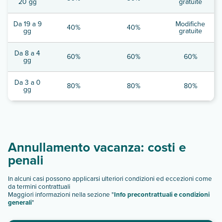
20 gg
gratuite
Da 19 a 9
Modifiche
40%
40%
gg
gratuite
Da 8 a 4
60%
60%
60%
gg
Da 3 a 0
80%
80%
80%
gg
Annullamento vacanza: costi e
penali
In alcuni casi possono applicarsi ulteriori condizioni ed eccezioni come
da termini contrattuali
Maggiori informazioni nella sezione "
Info precontrattuali e condizioni
generali
"