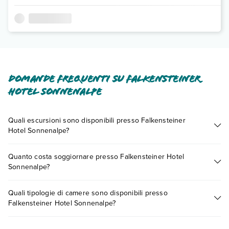
Domande frequenti su Falkensteiner
Hotel Sonnenalpe
Quali escursioni sono disponibili presso Falkensteiner
Hotel Sonnenalpe?
Tante sono le escursioni che potrai vivere soggiornando
Quanto costa soggiornare presso Falkensteiner Hotel
presso Falkensteiner Hotel Sonnenalpe. Scoprile tutte nella
Sonnenalpe?
sezione dedicata
o contatta il call center chiamando il numero
0721.17231 o
prenotando un appuntamento
.
I prezzi di Falkensteiner Hotel Sonnenalpe possono variare in
Quali tipologie di camere sono disponibili presso
base a vari fattori (per es. date, condizioni dell'hotel, ecc). Per
Falkensteiner Hotel Sonnenalpe?
consultare i prezzi, compila il motore di ricerca e scegli
quando partire.
Falkensteiner Hotel Sonnenalpe dispone di diverse tipologie