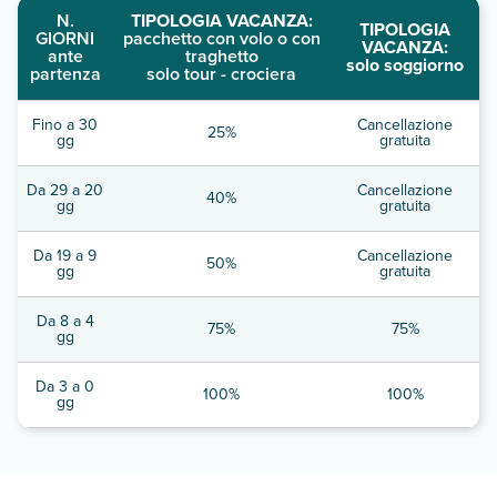
N.
TIPOLOGIA VACANZA:
TIPOLOGIA
GIORNI
pacchetto con volo o con
VACANZA:
ante
traghetto
solo soggiorno
partenza
solo tour - crociera
Fino a 30
Cancellazione
25%
gg
gratuita
Da 29 a 20
Cancellazione
40%
gg
gratuita
Da 19 a 9
Cancellazione
50%
gg
gratuita
Da 8 a 4
75%
75%
gg
Da 3 a 0
100%
100%
gg