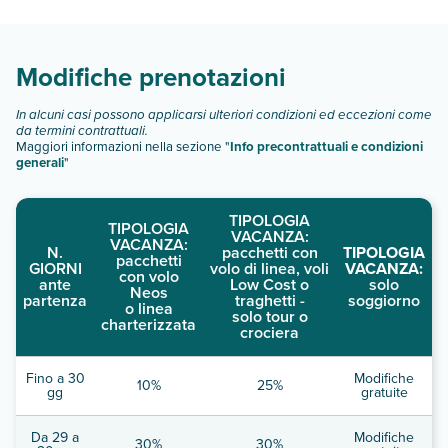
di camere:
Scopri tutti i dettagli nel paragrafo dedicato "
Info e
descrizione
".
Modifiche prenotazioni
In alcuni casi possono applicarsi ulteriori condizioni ed eccezioni come
da termini contrattuali.
Maggiori informazioni nella sezione "
Info precontrattuali e condizioni
generali
"
TIPOLOGIA
TIPOLOGIA
VACANZA:
VACANZA:
N.
pacchetti con
TIPOLOGIA
pacchetti
GIORNI
volo di linea, voli
VACANZA:
con volo
ante
Low Cost o
solo
Neos
partenza
traghetti -
soggiorno
o linea
solo tour o
charterizzata
crociera
Fino a 30
Modifiche
10%
25%
gg
gratuite
Da 29 a
Modifiche
30%
30%