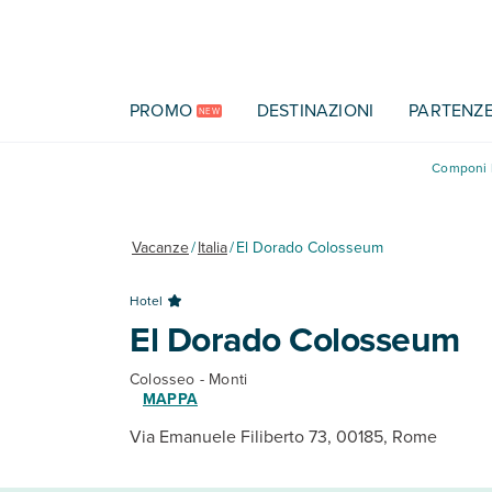
Vai al contenuto principale
PROMO
DESTINAZIONI
PARTENZ
NEW
Componi l
Vacanze
/
Italia
/
El Dorado Colosseum
Hotel
El Dorado Colosseum
Colosseo - Monti
MAPPA
Via Emanuele Filiberto 73, 00185, Rome