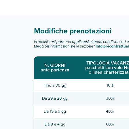
Scopri tutti i dettagli nel paragrafo dedicato "
Inf
Modifiche prenotazioni
In alcuni casi possono applicarsi ulteriori condizioni ed 
Maggiori informazioni nella sezione "
Info precontrattual
TIPOLOGIA VACANZ
N. GIORNI
pacchetti con volo N
ante partenza
o linea charterizzat
Fino a 30 gg
10%
Da 29 a 20 gg
30%
Da 19 a 9 gg
40%
Da 8 a 4 gg
60%