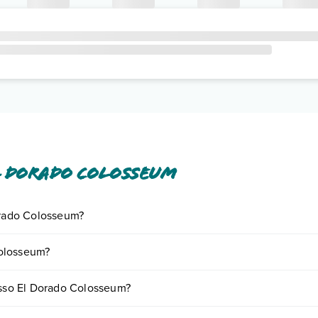
l Dorado Colosseum
Dorado Colosseum?
giornando presso El Dorado Colosseum. Scoprile tutte nella
sezione de
Colosseum?
 base a vari fattori (per es. date, condizioni dell'hotel, ecc). Per consu
resso El Dorado Colosseum?
ie di camere: