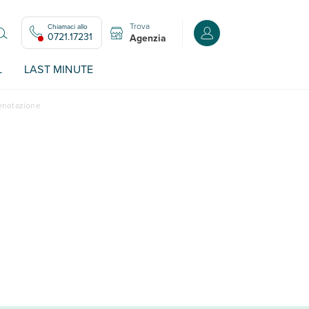
Trova
Chiamaci allo
Accedi o registrati all
0721.17231
Agenzia
L
LAST MINUTE
renotazione