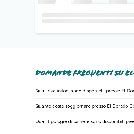
Domande frequenti su E
Quali escursioni sono disponibili presso El 
Tante sono le escursioni che potrai vivere sog
Quanto costa soggiornare presso El Dorado 
0721.17231 o
prenotando un appuntamento
.
I prezzi di El Dorado Colosseum possono variare in
Quali tipologie di camere sono disponibili p
quando partire.
El Dorado Colosseum dispone di diverse tipolog