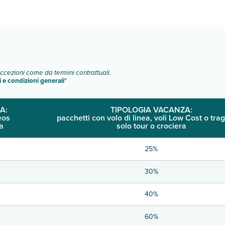
o e descrizione
".
eccezioni come da termini contrattuali.
i e condizioni generali
"
A:
TIPOLOGIA VACANZA:
eos
pacchetti con volo di linea, voli Low Cost o trag
a
solo tour o crociera
25%
30%
40%
60%