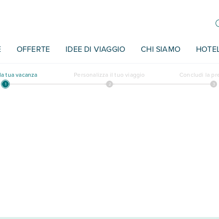
E
OFFERTE
IDEE DI VIAGGIO
CHI SIAMO
HOTE
a tua vacanza
Personalizza il tuo viaggio
Concludi la p