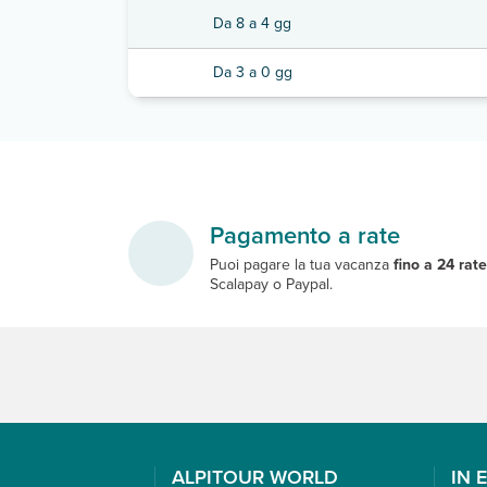
Da 8 a 4 gg
Da 3 a 0 gg
Pagamento a rate
Puoi pagare la tua vacanza
fino a 24 rat
Scalapay o Paypal.
ALPITOUR WORLD
IN 