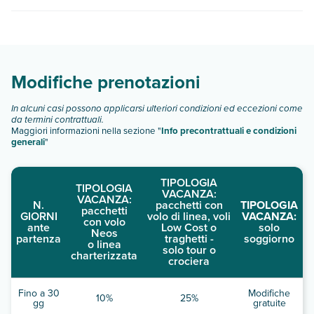
scegli quando partire.
Houspitality Caesar Bed & Breakfast dispone di diverse
tipologie di camere:
Scopri tutti i dettagli nel paragrafo dedicato "
Info e
descrizione
".
Modifiche prenotazioni
In alcuni casi possono applicarsi ulteriori condizioni ed eccezioni come
da termini contrattuali.
Maggiori informazioni nella sezione "
Info precontrattuali e condizioni
generali
"
TIPOLOGIA
TIPOLOGIA
VACANZA:
VACANZA:
N.
pacchetti con
TIPOLOGIA
pacchetti
GIORNI
volo di linea, voli
VACANZA:
con volo
ante
Low Cost o
solo
Neos
partenza
traghetti -
soggiorno
o linea
solo tour o
charterizzata
crociera
Fino a 30
Modifiche
10%
25%
gg
gratuite