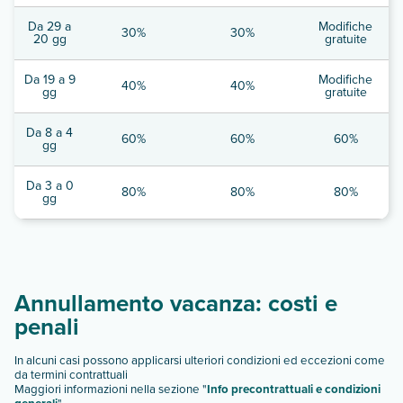
Da 29 a
Modifiche
30%
30%
20 gg
gratuite
Da 19 a 9
Modifiche
40%
40%
gg
gratuite
Da 8 a 4
60%
60%
60%
gg
Da 3 a 0
80%
80%
80%
gg
Annullamento vacanza: costi e
penali
In alcuni casi possono applicarsi ulteriori condizioni ed eccezioni come
da termini contrattuali
Maggiori informazioni nella sezione "
Info precontrattuali e condizioni