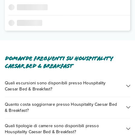
Domande frequenti su Houspitality
Caesar Bed & Breakfast
Quali escursioni sono disponibili presso Houspitality
Caesar Bed & Breakfast?
Tante sono le escursioni che potrai vivere soggiornando
Quanto costa soggiornare presso Houspitality Caesar Bed
presso Houspitality Caesar Bed & Breakfast. Scoprile tutte
& Breakfast?
nella
sezione dedicata
o contatta il call center chiamando il
numero 0721.17231 o
prenotando un appuntamento
.
I prezzi di Houspitality Caesar Bed & Breakfast possono
Quali tipologie di camere sono disponibili presso
variare in base a vari fattori (per es. date, condizioni dell'hotel,
Houspitality Caesar Bed & Breakfast?
ecc). Per consultare i prezzi, compila il motore di ricerca e