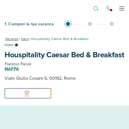
Vai al contenuto principale
Apr
1
.
Componi la tua vacanza
Vacanze
/
Italia
/
Houspitality Caesar Bed & Breakfast
Hotel
Houspitality Caesar Bed & Breakfast
Flaminio Parioli
MAPPA
Viale Giulio Cesare 6, 00192, Rome