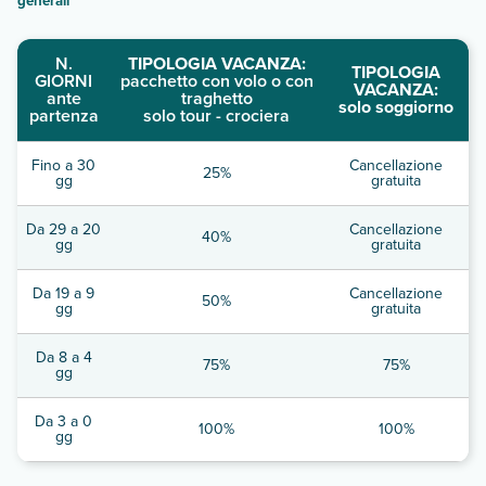
generali
"
N.
TIPOLOGIA VACANZA:
TIPOLOGIA
GIORNI
pacchetto con volo o con
VACANZA:
ante
traghetto
solo soggiorno
partenza
solo tour - crociera
Fino a 30
Cancellazione
25%
gg
gratuita
Da 29 a 20
Cancellazione
40%
gg
gratuita
Da 19 a 9
Cancellazione
50%
gg
gratuita
Da 8 a 4
75%
75%
gg
Da 3 a 0
100%
100%
gg