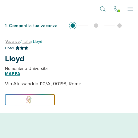
Vai al contenuto principale
Apr
1
.
Componi la tua vacanza
Vacanze
/
Italia
/
Lloyd
Hotel
Lloyd
Nomentano Universita'
MAPPA
Via Alessandria 110/A, 00198, Rome