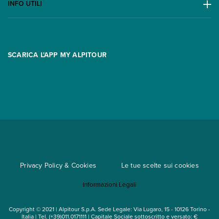
Lavora con noi
INFO UTILI
Offerte
Contatti
FAQ
Promo
Area riservata
Opzione Flexi
Racconti
SCARICA L'APP MY ALPITOUR
Assicurazioni
Condizioni generali di contratto
Partnership
App My Alpitour World
Documenti per l'espatrio
Parti e Riparti
Convenzioni
Trova un'agenzia
Viaggi di gruppo
Metodi di pagamento
Regole per viaggiare
Cataloghi
Privacy Policy & Cookies
Le tue scelte sui cookies
Mappa del sito
Informazioni Legali
Noleggio auto
Copyright © 2021 | Alpitour S.p.A. Sede Legale: Via Lugaro, 15 - 10126 Torino -
Italia | Tel. (+39)011.0171111 | Capitale Sociale sottoscritto e versato: €