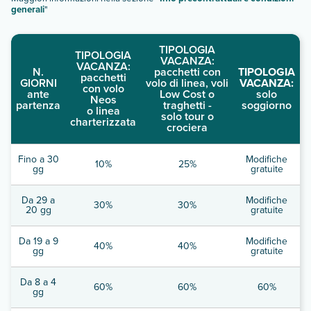
generali
"
TIPOLOGIA
TIPOLOGIA
VACANZA:
VACANZA:
N.
pacchetti con
TIPOLOGIA
pacchetti
GIORNI
volo di linea, voli
VACANZA:
con volo
ante
Low Cost o
solo
Neos
partenza
traghetti -
soggiorno
o linea
solo tour o
charterizzata
crociera
Fino a 30
Modifiche
10%
25%
gg
gratuite
Da 29 a
Modifiche
30%
30%
20 gg
gratuite
Da 19 a 9
Modifiche
40%
40%
gg
gratuite
Da 8 a 4
60%
60%
60%
gg