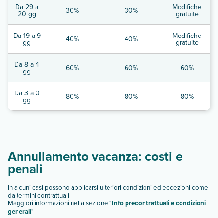
Da 29 a
Modifiche
30%
30%
20 gg
gratuite
Da 19 a 9
Modifiche
40%
40%
gg
gratuite
Da 8 a 4
60%
60%
60%
gg
Da 3 a 0
80%
80%
80%
gg
Annullamento vacanza: costi e
penali
In alcuni casi possono applicarsi ulteriori condizioni ed eccezioni come
da termini contrattuali
Maggiori informazioni nella sezione "
Info precontrattuali e condizioni
generali
"