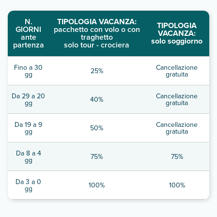
N.
TIPOLOGIA VACANZA:
TIPOLOGIA
GIORNI
pacchetto con volo o con
VACANZA:
ante
traghetto
solo soggiorno
partenza
solo tour - crociera
Fino a 30
Cancellazione
25%
gg
gratuita
Da 29 a 20
Cancellazione
40%
gg
gratuita
Da 19 a 9
Cancellazione
50%
gg
gratuita
Da 8 a 4
75%
75%
gg
Da 3 a 0
100%
100%
gg