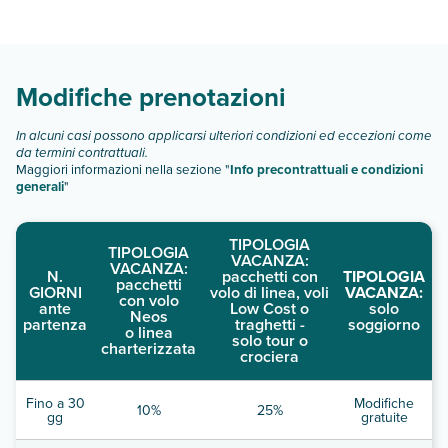
Residenza Roma Imperiale dispone di diverse tipologie di
camere:
Scopri tutti i dettagli nel paragrafo dedicato "
Info e
descrizione
".
Modifiche prenotazioni
In alcuni casi possono applicarsi ulteriori condizioni ed eccezioni come
da termini contrattuali.
Maggiori informazioni nella sezione "
Info precontrattuali e condizioni
generali
"
TIPOLOGIA
TIPOLOGIA
VACANZA:
VACANZA:
N.
pacchetti con
TIPOLOGIA
pacchetti
GIORNI
volo di linea, voli
VACANZA:
con volo
ante
Low Cost o
solo
Neos
partenza
traghetti -
soggiorno
o linea
solo tour o
charterizzata
crociera
Fino a 30
Modifiche
10%
25%
gg
gratuite