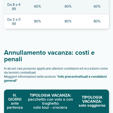
Da 8 a 4
60%
60%
60%
gg
Da 3 a 0
80%
80%
80%
gg
Annullamento vacanza: costi e
penali
In alcuni casi possono applicarsi ulteriori condizioni ed eccezioni come
da termini contrattuali
Maggiori informazioni nella sezione "
Info precontrattuali e condizioni
generali
"
N.
TIPOLOGIA VACANZA:
TIPOLOGIA
GIORNI
pacchetto con volo o con
VACANZA:
ante
traghetto
solo soggiorno
partenza
solo tour - crociera