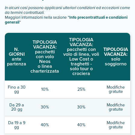
In alcuni casi possono applicarsi ulteriori condizioni ed eccezioni come
da termini contrattuali.
Maggiori informazioni nella sezione "
Info precontrattuali e condizioni
generali
"
TIPOLOGIA
TIPOLOGIA
VACANZA:
VACANZA:
N.
pacchetti con
TIPOLOGIA
pacchetti
GIORNI
volo di linea, voli
VACANZA:
con volo
ante
Low Cost o
solo
Neos
partenza
traghetti -
soggiorno
o linea
solo tour o
charterizzata
crociera
Fino a 30
Modifiche
10%
25%
gg
gratuite
Da 29 a
Modifiche
30%
30%
20 gg
gratuite
Da 19 a 9
Modifiche
40%
40%
gg
gratuite