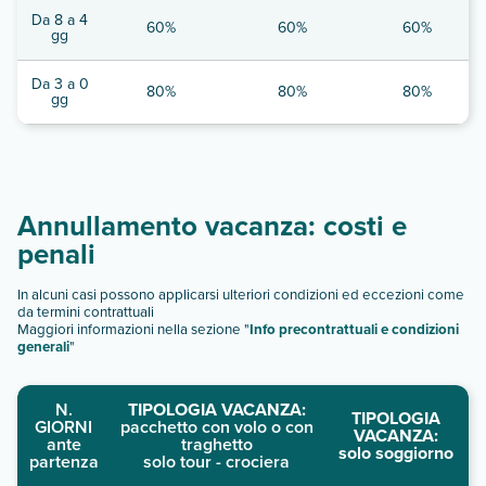
Da 8 a 4
60%
60%
60%
gg
Da 3 a 0
80%
80%
80%
gg
Annullamento vacanza: costi e
penali
In alcuni casi possono applicarsi ulteriori condizioni ed eccezioni come
da termini contrattuali
Maggiori informazioni nella sezione "
Info precontrattuali e condizioni
generali
"
N.
TIPOLOGIA VACANZA:
TIPOLOGIA
GIORNI
pacchetto con volo o con
VACANZA:
ante
traghetto
solo soggiorno
partenza
solo tour - crociera