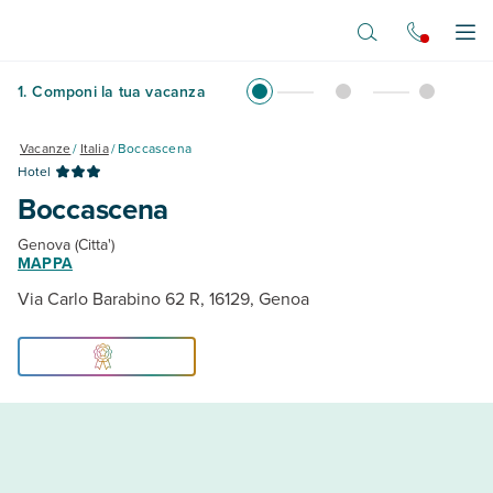
Vai al contenuto principale
Apr
1
.
Componi la tua vacanza
Vacanze
/
Italia
/
Boccascena
Hotel
Boccascena
Genova (Citta')
MAPPA
Via Carlo Barabino 62 R, 16129, Genoa