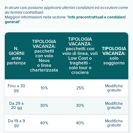
In alcuni casi possono applicarsi ulteriori condizioni ed eccezioni come
da termini contrattuali.
Maggiori informazioni nella sezione "
Info precontrattuali e condizioni
generali
"
TIPOLOGIA
TIPOLOGIA
VACANZA:
VACANZA:
N.
pacchetti con
TIPOLOGIA
pacchetti
GIORNI
volo di linea, voli
VACANZA:
con volo
ante
Low Cost o
solo
Neos
partenza
traghetti -
soggiorno
o linea
solo tour o
charterizzata
crociera
Fino a 30
Modifiche
10%
25%
gg
gratuite
Da 29 a
Modifiche
30%
30%
20 gg
gratuite
Da 19 a 9
Modifiche
40%
40%
gg
gratuite