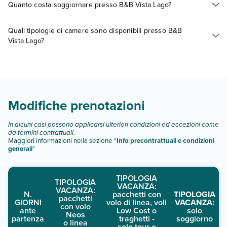
Quanto costa soggiornare presso B&B Vista Lago?
presso B&B Vista Lago. Scoprile tutte nella
sezione dedicata
o
contatta il call center chiamando il numero 0721.17231 o
I prezzi di B&B Vista Lago possono variare in base a vari
prenotando un appuntamento
.
Quali tipologie di camere sono disponibili presso B&B
fattori (per es. date, condizioni dell'hotel, ecc). Per consultare i
Vista Lago?
prezzi, compila il motore di ricerca e scegli quando partire.
B&B Vista Lago dispone di diverse tipologie di camere:
Scopri tutti i dettagli nel paragrafo dedicato "
Info e
descrizione
".
Modifiche prenotazioni
In alcuni casi possono applicarsi ulteriori condizioni ed eccezioni come
da termini contrattuali.
Maggiori informazioni nella sezione "
Info precontrattuali e condizioni
generali
"
TIPOLOGIA
TIPOLOGIA
VACANZA:
VACANZA:
N.
pacchetti con
TIPOLOGIA
pacchetti
GIORNI
volo di linea, voli
VACANZA:
con volo
ante
Low Cost o
solo
Neos
partenza
traghetti -
soggiorno
o linea
solo tour o