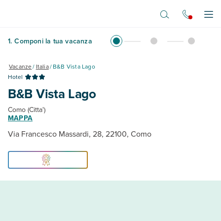
Vai al contenuto principale
Apr
1
.
Componi la tua vacanza
Vacanze
/
Italia
/
B&B Vista Lago
Hotel
B&B Vista Lago
Como (Citta')
MAPPA
Via Francesco Massardi, 28, 22100, Como