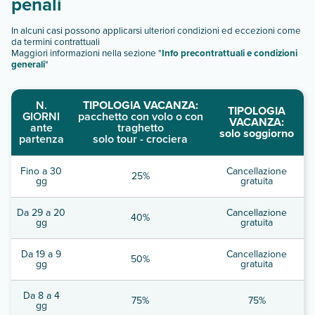
penali
In alcuni casi possono applicarsi ulteriori condizioni ed eccezioni come
da termini contrattuali
Maggiori informazioni nella sezione "
Info precontrattuali e condizioni
generali
"
N.
TIPOLOGIA VACANZA:
TIPOLOGIA
GIORNI
pacchetto con volo o con
VACANZA:
ante
traghetto
solo soggiorno
partenza
solo tour - crociera
Fino a 30
Cancellazione
25%
gg
gratuita
Da 29 a 20
Cancellazione
40%
gg
gratuita
Da 19 a 9
Cancellazione
50%
gg
gratuita
Da 8 a 4
75%
75%
gg