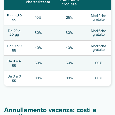
charterizzata
crociera
Fino a 30
Modifiche
10%
25%
gg
gratuite
Da 29 a
Modifiche
30%
30%
20 gg
gratuite
Da 19 a 9
Modifiche
40%
40%
gg
gratuite
Da 8 a 4
60%
60%
60%
gg
Da 3 a 0
80%
80%
80%
gg
Annullamento vacanza: costi e