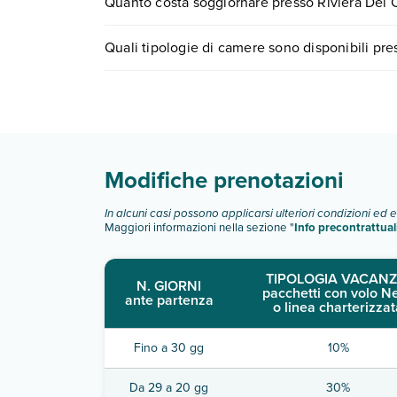
Quanto costa soggiornare presso Riviera Del
il numero 0721.17231 o
prenotando un appuntam
I prezzi di Riviera Del Conero In Movimento posson
Quali tipologie di camere sono disponibili pr
ricerca e scegli quando partire.
Riviera Del Conero In Movimento dispone di dive
camera doppia
Scopri tutti i dettagli nel paragrafo dedicato "
Inf
Modifiche prenotazioni
In alcuni casi possono applicarsi ulteriori condizioni ed 
Maggiori informazioni nella sezione "
Info precontrattual
TIPOLOGIA VACANZ
N. GIORNI
pacchetti con volo N
ante partenza
o linea charterizzat
Fino a 30 gg
10%
Da 29 a 20 gg
30%