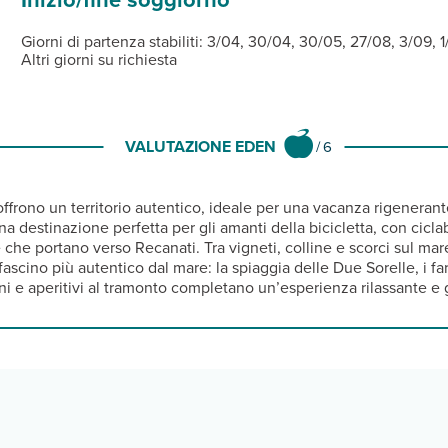
Giorni di partenza stabiliti: 3/04, 30/04, 30/05, 27/08, 3/09, 1
Altri giorni su richiesta
VALUTAZIONE EDEN
/
6
o offrono un territorio autentico, ideale per una vacanza rigeneran
a destinazione perfetta per gli amanti della bicicletta, con ciclab
he portano verso Recanati. Tra vigneti, colline e scorci sul mare
uo fascino più autentico dal mare: la spiaggia delle Due Sorelle, i fa
i e aperitivi al tramonto completano un’esperienza rilassante e