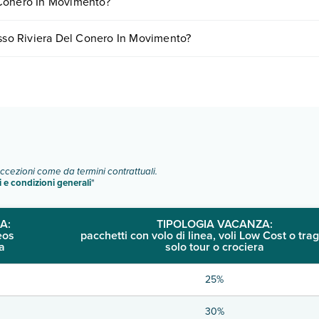
 Conero In Movimento?
ento
.
o variare in base a vari fattori (per es. date, condizioni dell'hotel, ecc
esso Riviera Del Conero In Movimento?
rse tipologie di camere:
o e descrizione
".
eccezioni come da termini contrattuali.
i e condizioni generali
"
A:
TIPOLOGIA VACANZA:
eos
pacchetti con volo di linea, voli Low Cost o trag
a
solo tour o crociera
25%
30%