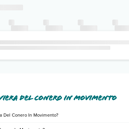
viera Del Conero In Movimento
era Del Conero In Movimento?
iornando presso Riviera Del Conero In Movimento. Scoprile tutte nella