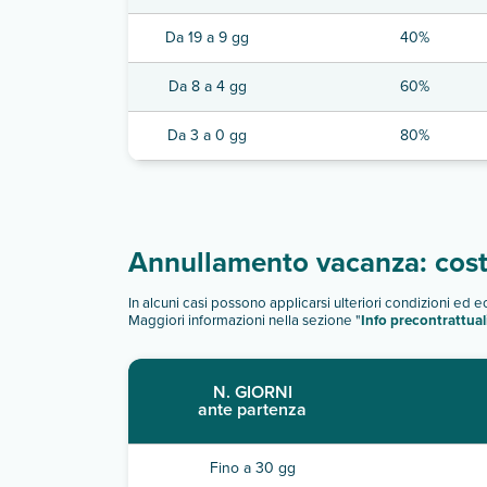
Da 19 a 9 gg
40%
Da 8 a 4 gg
60%
Da 3 a 0 gg
80%
Annullamento vacanza: costi
In alcuni casi possono applicarsi ulteriori condizioni ed 
Maggiori informazioni nella sezione "
Info precontrattual
N. GIORNI
ante partenza
Fino a 30 gg