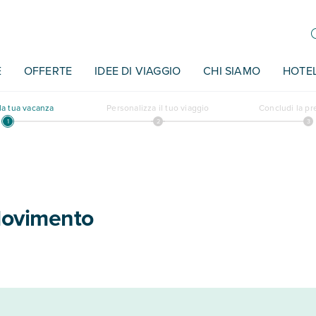
E
OFFERTE
IDEE DI VIAGGIO
CHI SIAMO
HOTE
a tua vacanza
Personalizza il tuo viaggio
Concludi la p
Movimento