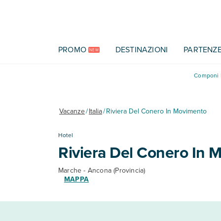
Vai al contenuto principale
PROMO
DESTINAZIONI
PARTENZ
NEW
Componi l
Vacanze
/
Italia
/
Riviera Del Conero In Movimento
Hotel
Riviera Del Conero In 
Marche - Ancona (Provincia)
MAPPA