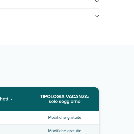
). Per consultare i prezzi, compila il motore di
TIPOLOGIA VACANZA:
hetti -
solo soggiorno
Modifiche gratuite
Modifiche gratuite