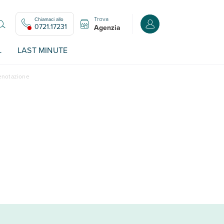
Trova
Chiamaci allo
Accedi o registrati all
0721.17231
Agenzia
L
LAST MINUTE
renotazione