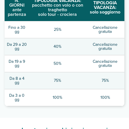
N.
TIPOLOGIA VACANZA:
TIPOLOGIA
GIORNI
pacchetto con volo o con
VACANZA:
ante
traghetto
solo soggiorno
partenza
solo tour - crociera
Fino a 30
Cancellazione
25%
gg
gratuita
Da 29 a 20
Cancellazione
40%
gg
gratuita
Da 19 a 9
Cancellazione
50%
gg
gratuita
Da 8 a 4
75%
75%
gg
Da 3 a 0
100%
100%
gg