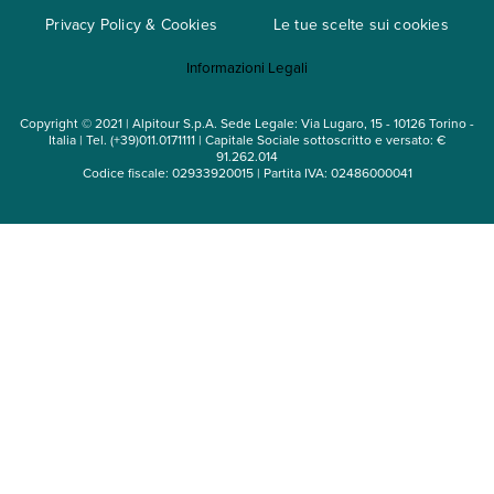
Privacy Policy & Cookies
Le tue scelte sui cookies
Mappa del sito
Informazioni Legali
Noleggio auto
Copyright © 2021 | Alpitour S.p.A. Sede Legale: Via Lugaro, 15 - 10126 Torino -
Italia | Tel. (+39)011.0171111 | Capitale Sociale sottoscritto e versato: €
91.262.014
Codice fiscale: 02933920015 | Partita IVA: 02486000041