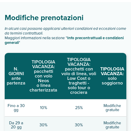
Scopri tutti i dettagli nel paragrafo dedicato "
Info e
descrizione
".
Modifiche prenotazioni
In alcuni casi possono applicarsi ulteriori condizioni ed eccezioni come
da termini contrattuali.
Maggiori informazioni nella sezione "
Info precontrattuali e condizioni
generali
"
TIPOLOGIA
TIPOLOGIA
VACANZA:
VACANZA:
N.
pacchetti con
TIPOLOGIA
pacchetti
GIORNI
volo di linea, voli
VACANZA:
con volo
ante
Low Cost o
solo
Neos
partenza
traghetti -
soggiorno
o linea
solo tour o
charterizzata
crociera
Fino a 30
Modifiche
10%
25%
gg
gratuite
Da 29 a
Modifiche
30%
30%
20 gg
gratuite