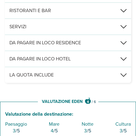
Camere doppie composte da un ambiente con letto matrimoniale, bagno
RISTORANTI E BAR
Un bar per la prima colazione continentale a buffet inclusa nella 
SERVIZI
Connessione Wi-fi anche nelle aree comuni, parcheggio, area verde 
DA PAGARE IN LOCO RESIDENCE
Servizi obbligatori:
forfait consumi € 50 a settimana - eventuale 5a
DA PAGARE IN LOCO HOTEL
Servizi facoltativi:
culla su richiesta € 25 a settimana
LA QUOTA INCLUDE
per la formula hotel biancheria e prima colazione a buffet, servizio 
VALUTAZIONE EDEN
4
/
6
Valutazione della destinazione:
Paesaggio
Mare
Notte
Cultura
3
/5
4
/5
3
/5
3
/5