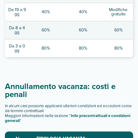
Da 19 a 9
Modifiche
40%
40%
gg
gratuite
Da 8 a 4
60%
60%
60%
gg
Da 3 a 0
80%
80%
80%
gg
Annullamento vacanza: costi e
penali
In alcuni casi possono applicarsi ulteriori condizioni ed eccezioni come
da termini contrattuali
Maggiori informazioni nella sezione "
Info precontrattuali e condizioni
generali
"