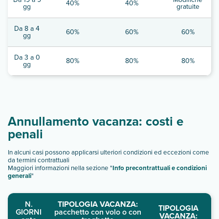
40%
40%
gg
gratuite
Da 8 a 4
60%
60%
60%
gg
Da 3 a 0
80%
80%
80%
gg
Annullamento vacanza: costi e
penali
In alcuni casi possono applicarsi ulteriori condizioni ed eccezioni come
da termini contrattuali
Maggiori informazioni nella sezione "
Info precontrattuali e condizioni
generali
"
N.
TIPOLOGIA VACANZA:
TIPOLOGIA
GIORNI
pacchetto con volo o con
VACANZA: