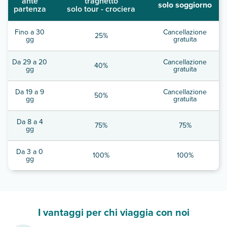
ante
traghetto
solo soggiorno
partenza
solo tour - crociera
Fino a 30
Cancellazione
25%
gg
gratuita
Da 29 a 20
Cancellazione
40%
gg
gratuita
Da 19 a 9
Cancellazione
50%
gg
gratuita
Da 8 a 4
75%
75%
gg
Da 3 a 0
100%
100%
gg
I vantaggi per chi viaggia con noi