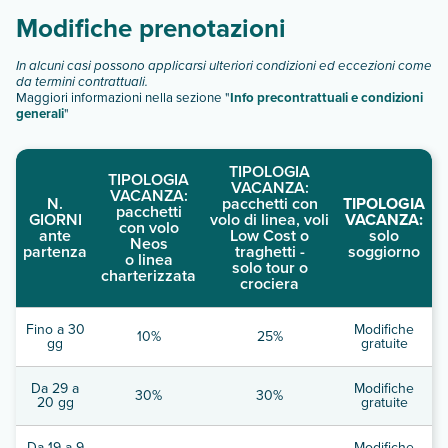
Modifiche prenotazioni
In alcuni casi possono applicarsi ulteriori condizioni ed eccezioni come
da termini contrattuali.
Maggiori informazioni nella sezione "
Info precontrattuali e condizioni
generali
"
TIPOLOGIA
TIPOLOGIA
VACANZA:
VACANZA:
N.
pacchetti con
TIPOLOGIA
pacchetti
GIORNI
volo di linea, voli
VACANZA:
con volo
ante
Low Cost o
solo
Neos
partenza
traghetti -
soggiorno
o linea
solo tour o
charterizzata
crociera
Fino a 30
Modifiche
10%
25%
gg
gratuite
Da 29 a
Modifiche
30%
30%
20 gg
gratuite
Da 19 a 9
Modifiche