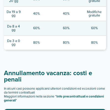
20 gg
gratuite
Da 19 a 9
Modifiche
40%
40%
gg
gratuite
Da 8 a 4
60%
60%
60%
gg
Da 3 a 0
80%
80%
80%
gg
Annullamento vacanza: costi e
penali
In alcuni casi possono applicarsi ulteriori condizioni ed eccezioni come
da termini contrattuali
Maggiori informazioni nella sezione "
Info precontrattuali e condizioni
generali
"