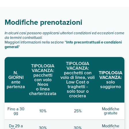
camere:
Scopri tutti i dettagli nel paragrafo dedicato "
Info e
descrizione
".
Modifiche prenotazioni
In alcuni casi possono applicarsi ulteriori condizioni ed eccezioni come
da termini contrattuali.
Maggiori informazioni nella sezione "
Info precontrattuali e condizioni
generali
"
TIPOLOGIA
TIPOLOGIA
VACANZA:
VACANZA:
N.
pacchetti con
TIPOLOGIA
pacchetti
GIORNI
volo di linea, voli
VACANZA:
con volo
ante
Low Cost o
solo
Neos
partenza
traghetti -
soggiorno
o linea
solo tour o
charterizzata
crociera
Fino a 30
Modifiche
10%
25%
gg
gratuite
Da 29 a
Modifiche
30%
30%