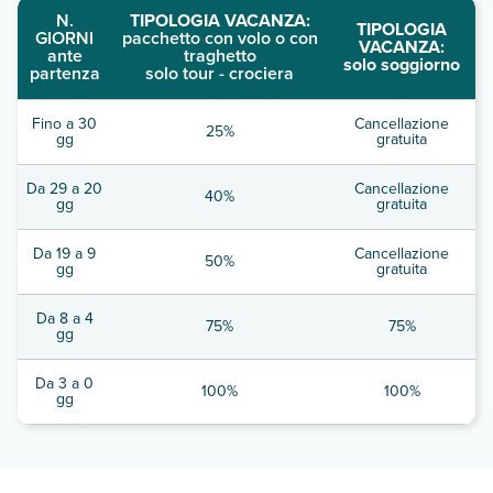
N.
TIPOLOGIA VACANZA:
TIPOLOGIA
GIORNI
pacchetto con volo o con
VACANZA:
ante
traghetto
solo soggiorno
partenza
solo tour - crociera
Fino a 30
Cancellazione
25%
gg
gratuita
Da 29 a 20
Cancellazione
40%
gg
gratuita
Da 19 a 9
Cancellazione
50%
gg
gratuita
Da 8 a 4
75%
75%
gg
Da 3 a 0
100%
100%
gg