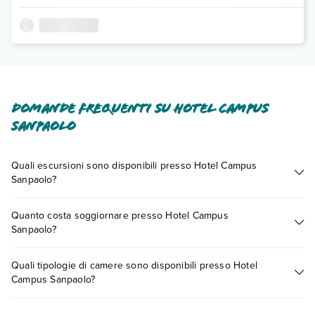
Domande frequenti su Hotel Campus
Sanpaolo
Quali escursioni sono disponibili presso Hotel Campus
Sanpaolo?
Tante sono le escursioni che potrai vivere soggiornando
Quanto costa soggiornare presso Hotel Campus
presso Hotel Campus Sanpaolo. Scoprile tutte nella
sezione
Sanpaolo?
dedicata
o contatta il call center chiamando il numero
0721.17231 o
prenotando un appuntamento
.
I prezzi di Hotel Campus Sanpaolo possono variare in base a
Quali tipologie di camere sono disponibili presso Hotel
vari fattori (per es. date, condizioni dell'hotel, ecc). Per
Campus Sanpaolo?
consultare i prezzi, compila il motore di ricerca e scegli
quando partire.
Hotel Campus Sanpaolo dispone di diverse tipologie di