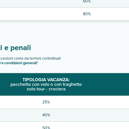
60%
80%
 e penali
eccezioni come da termini contrattuali
i e condizioni generali
"
TIPOLOGIA VACANZA:
pacchetto con volo o con traghetto
solo tour - crociera
25%
40%
50%