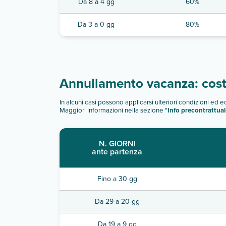
Da 8 a 4 gg
60%
Da 3 a 0 gg
80%
Annullamento vacanza: costi
In alcuni casi possono applicarsi ulteriori condizioni ed 
Maggiori informazioni nella sezione "
Info precontrattual
N. GIORNI
ante partenza
Fino a 30 gg
Da 29 a 20 gg
Da 19 a 9 gg