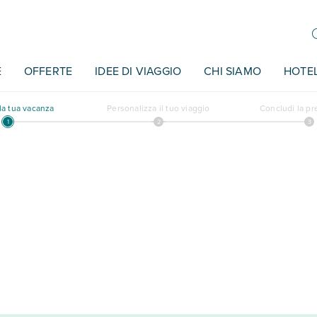
E
OFFERTE
IDEE DI VIAGGIO
CHI SIAMO
HOTE
a tua vacanza
Personalizza il tuo viaggio
Concludi la p