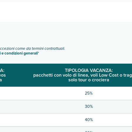
i camere:
o e descrizione
".
eccezioni come da termini contrattuali.
i e condizioni generali
"
A:
TIPOLOGIA VACANZA:
eos
pacchetti con volo di linea, voli Low Cost o trag
a
solo tour o crociera
25%
30%
40%