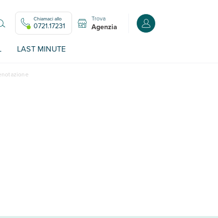
Trova
Chiamaci allo
Accedi o registrati all
0721.17231
Agenzia
L
LAST MINUTE
renotazione