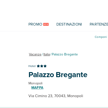
Vai al contenuto principale
PROMO
DESTINAZIONI
PARTENZ
NEW
Componi l
Vacanze
/
Italia
/
Palazzo Bregante
Hotel
Palazzo Bregante
Monopoli
MAPPA
Via Cimino 23, 70043, Monopoli