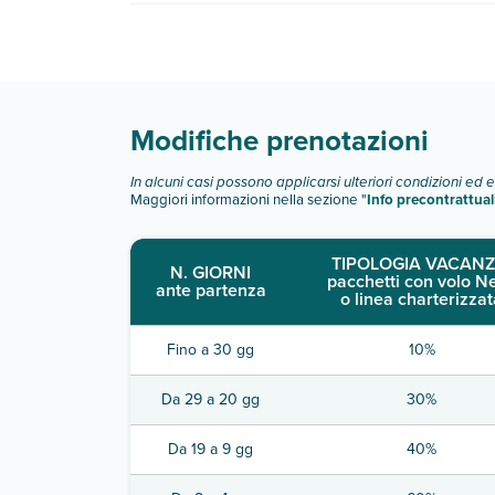
Palazzo Bregante dispone di diverse tipologie d
Scopri tutti i dettagli nel paragrafo dedicato "
Inf
Modifiche prenotazioni
In alcuni casi possono applicarsi ulteriori condizioni ed 
Maggiori informazioni nella sezione "
Info precontrattual
TIPOLOGIA VACANZ
N. GIORNI
pacchetti con volo N
ante partenza
o linea charterizzat
Fino a 30 gg
10%
Da 29 a 20 gg
30%
Da 19 a 9 gg
40%