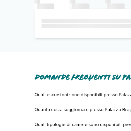
Domande frequenti su P
Quali escursioni sono disponibili presso Pala
Tante sono le escursioni che potrai vivere sogg
Quanto costa soggiornare presso Palazzo Bre
0721.17231 o
prenotando un appuntamento
.
I prezzi di Palazzo Bregante possono variare in bas
Quali tipologie di camere sono disponibili pr
quando partire.