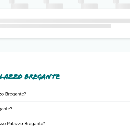
alazzo Bregante
zzo Bregante?
iornando presso Palazzo Bregante. Scoprile tutte nella
sezione dedica
gante?
e a vari fattori (per es. date, condizioni dell'hotel, ecc). Per consultar
esso Palazzo Bregante?