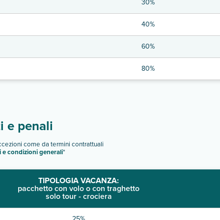
30%
40%
60%
80%
 e penali
eccezioni come da termini contrattuali
i e condizioni generali
"
TIPOLOGIA VACANZA:
pacchetto con volo o con traghetto
solo tour - crociera
25%