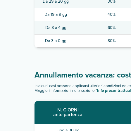
Da 29 a 20 gg
30%
Da 19 a 9 gg
40%
Da 8 a 4 gg
60%
Da 3 a 0 gg
80%
Annullamento vacanza: costi
In alcuni casi possono applicarsi ulteriori condizioni ed 
Maggiori informazioni nella sezione "
Info precontrattual
N. GIORNI
ante partenza
Fino a 30 gg