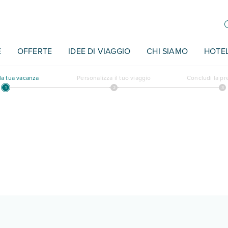
E
OFFERTE
IDEE DI VIAGGIO
CHI SIAMO
HOTE
a tua vacanza
Personalizza il tuo viaggio
Concludi la p