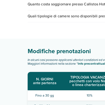
Tante sono le escursioni che potrai vivere soggi
Quanto costa soggiornare presso Callistos Hot
0721.17231 o
prenotando un appuntamento
.
I prezzi di Callistos Hotel & Spa possono variare i
Quali tipologie di camere sono disponibili pre
quando partire.
Callistos Hotel & Spa dispone di diverse tipolog
Scopri tutti i dettagli nel paragrafo dedicato "
Inf
Modifiche prenotazioni
In alcuni casi possono applicarsi ulteriori condizioni ed 
Maggiori informazioni nella sezione "
Info precontrattual
TIPOLOGIA VACANZ
N. GIORNI
pacchetti con volo N
ante partenza
o linea charterizzat
Fino a 30 gg
10%