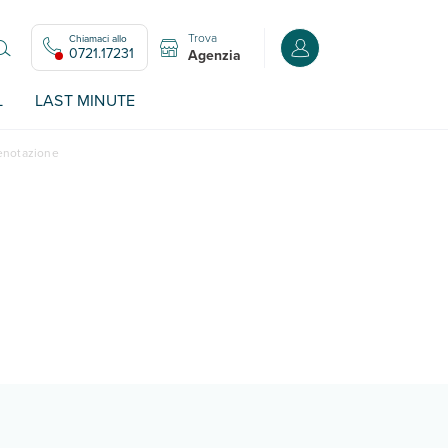
Trova
Chiamaci allo
Accedi o registrati all
0721.17231
Agenzia
L
LAST MINUTE
renotazione