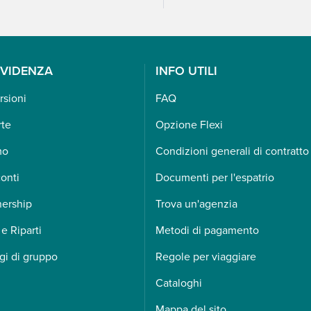
EVIDENZA
INFO UTILI
rsioni
FAQ
rte
Opzione Flexi
mo
Condizioni generali di contratto
onti
Documenti per l'espatrio
nership
Trova un'agenzia
 e Riparti
Metodi di pagamento
gi di gruppo
Regole per viaggiare
Cataloghi
Mappa del sito