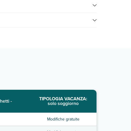
icata
o contatta il call center chiamando il numero
ltare i prezzi, compila il motore di ricerca e scegli
TIPOLOGIA VACANZA:
hetti -
solo soggiorno
Modifiche gratuite