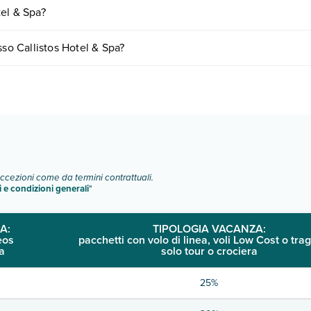
ornando presso Callistos Hotel & Spa. Scoprile tutte nella
sezione ded
el & Spa?
n base a vari fattori (per es. date, condizioni dell'hotel, ecc). Per consu
sso Callistos Hotel & Spa?
ie di camere:
o e descrizione
".
eccezioni come da termini contrattuali.
i e condizioni generali
"
A:
TIPOLOGIA VACANZA:
eos
pacchetti con volo di linea, voli Low Cost o trag
a
solo tour o crociera
25%