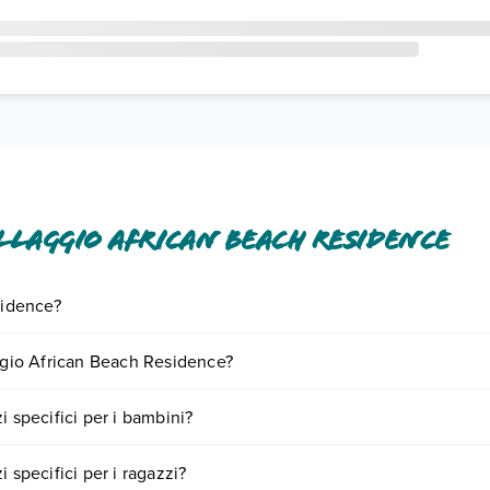
laggio African Beach Residence
sidence?
vizi inclusi o a pagamento tra cui: aria condizionata, wi-fi free, wi-fi, m
aggio African Beach Residence?
o e descrizione
".
iornando presso Villaggio African Beach Residence. Scoprile tutte nel
i specifici per i bambini?
n appuntamento
.
rsi servizi per bambini
, inclusi o a pagamento, tra cui: piscina per bamb
 specifici per i ragazzi?
Info e descrizione
".