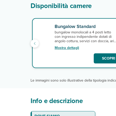
Disponibilità camere
Bungalow Standard
bungalow monolocali a 4 posti letto
con ingresso indipendente dotati di
angolo cottura, servizi con doccia, aria
condizionata, tv e veranda attrezzata,
Mostra dettagli
con letto a castello.
SCOPRI 
Le immagini sono solo illustrative della tipologia indi
Info e descrizione
La spiaggia
Le camere/Gli appartamenti
Ristoranti e bar
Servizi
DA PAGARE IN LOCO Hotel
La quota include
DA PAGARE IN LOCO Residence