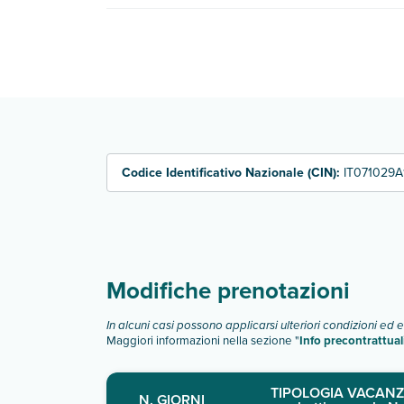
Villaggio African Beach Residence offre servizi de
Codice Identificativo Nazionale (CIN):
IT071029A
Modifiche prenotazioni
In alcuni casi possono applicarsi ulteriori condizioni ed 
Maggiori informazioni nella sezione "
Info precontrattual
TIPOLOGIA VACANZ
N. GIORNI