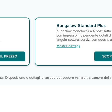
Bungalow Standard Plus
bungalow monolocali a 4 posti letto
con ingresso indipendente dotati di
angolo cottura, servizi con doccia, a
condizionata, tv e veranda attrezzat
Mostra dettagli
con bagni ristrutturati e dotati anche
doccia esterna.
IL PREZZO
SCOPR
cata. Disposizione e dettagli di arredo potrebbero variare tra camere della 