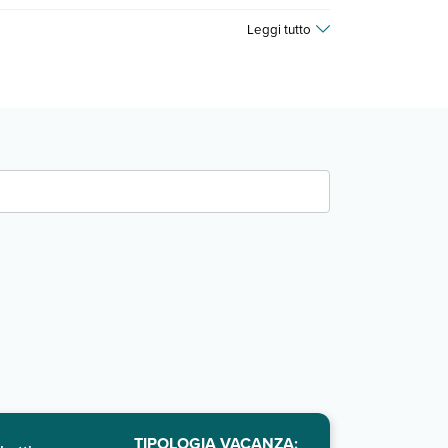
gna dell'allegria e divertimento!
Leggi tutto
TIPOLOGIA VACANZA: