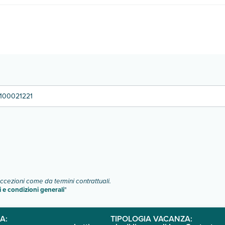
dicati ai ragazzi. Tante attività pensate per vivere una vacanza all'inse
100021221
eccezioni come da termini contrattuali.
i e condizioni generali
"
A:
TIPOLOGIA VACANZA: