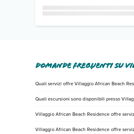
Domande frequenti su Vil
Quali servizi offre Villaggio African Beach Re
Villaggio African Beach Residence offre diversi ser
Quali escursioni sono disponibili presso Vill
Scopri tutti i dettagli nel paragrafo dedicato "
Inf
Tante sono le escursioni che potrai vivere sogg
Villaggio African Beach Residence offre serviz
chiamando il numero 0721.17231 o
prenotando u
Sì, Villaggio African Beach Residence offre
dive
Villaggio African Beach Residence offre servizi
Scopri maggiori dettagli nel paragrafo dedicato "