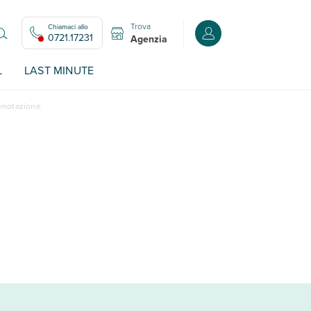
Trova
Chiamaci allo
Accedi o registrati all
0721.17231
Agenzia
L
LAST MINUTE
renotazione