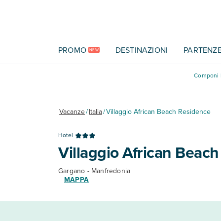
Vai al contenuto principale
PROMO
DESTINAZIONI
PARTENZ
NEW
Componi l
Vacanze
/
Italia
/
Villaggio African Beach Residence
Hotel
Villaggio African Beac
Gargano - Manfredonia
MAPPA