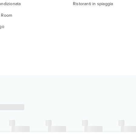
ondizionata
Ristoranti in spiaggia
y Room
igo