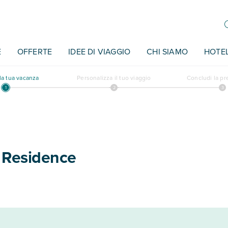
E
OFFERTE
IDEE DI VIAGGIO
CHI SIAMO
HOTE
a tua vacanza
Personalizza il tuo viaggio
Concludi la p
h Residence