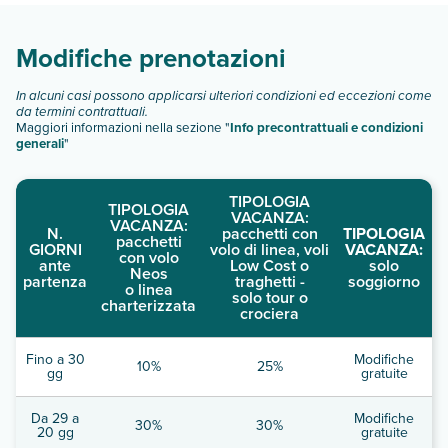
descrizione
".
Modifiche prenotazioni
In alcuni casi possono applicarsi ulteriori condizioni ed eccezioni come
da termini contrattuali.
Maggiori informazioni nella sezione "
Info precontrattuali e condizioni
generali
"
TIPOLOGIA
TIPOLOGIA
VACANZA:
VACANZA:
N.
pacchetti con
TIPOLOGIA
pacchetti
GIORNI
volo di linea, voli
VACANZA:
con volo
ante
Low Cost o
solo
Neos
partenza
traghetti -
soggiorno
o linea
solo tour o
charterizzata
crociera
Fino a 30
Modifiche
10%
25%
gg
gratuite
Da 29 a
Modifiche
30%
30%
20 gg
gratuite