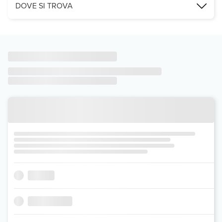
DOVE SI TROVA
Il Baia degli Aranci Village è uno splendido resort a Vieste, in Pu
Leggi Tutto