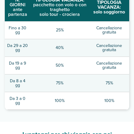
TIPOLOGIA
GIORNI
pacchetto con volo o con
VACANZA:
ante
traghetto
solo soggiorno
partenza
solo tour - crociera
Fino a 30
Cancellazione
25%
gg
gratuita
Da 29 a 20
Cancellazione
40%
gg
gratuita
Da 19 a 9
Cancellazione
50%
gg
gratuita
Da 8 a 4
75%
75%
gg
Da 3 a 0
100%
100%
gg