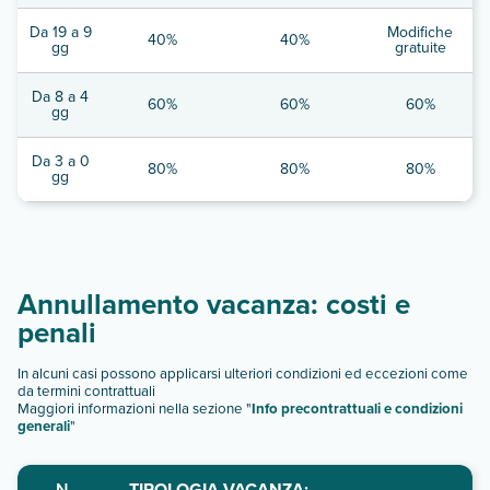
Da 19 a 9
Modifiche
40%
40%
gg
gratuite
Da 8 a 4
60%
60%
60%
gg
Da 3 a 0
80%
80%
80%
gg
Annullamento vacanza: costi e
penali
In alcuni casi possono applicarsi ulteriori condizioni ed eccezioni come
da termini contrattuali
Maggiori informazioni nella sezione "
Info precontrattuali e condizioni
generali
"
N.
TIPOLOGIA VACANZA: