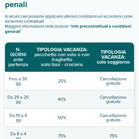
penali
In alcuni casi possono applicarsi ulteriori condizioni ed eccezioni come
da termini contrattuali
Maggiori informazioni nella sezione "
Info precontrattuali e condizioni
generali
"
N.
TIPOLOGIA VACANZA:
TIPOLOGIA
GIORNI
pacchetto con volo o con
VACANZA:
ante
traghetto
solo soggiorno
partenza
solo tour - crociera
Fino a 30
Cancellazione
25%
gg
gratuita
Da 29 a 20
Cancellazione
40%
gg
gratuita
Da 19 a 9
Cancellazione
50%
gg
gratuita
Da 8 a 4
75%
75%
gg