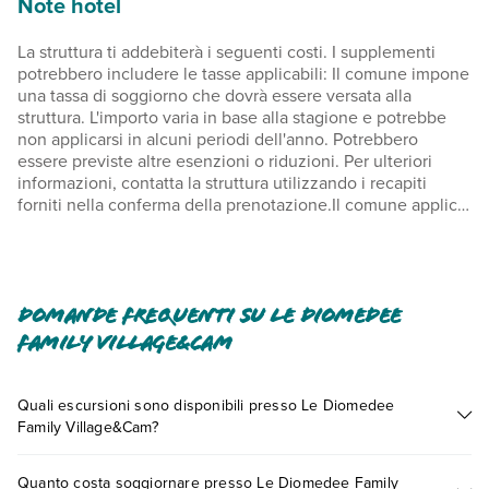
Note hotel
La struttura ti addebiterà i seguenti costi. I supplementi
potrebbero includere le tasse applicabili: Il comune impone
una tassa di soggiorno che dovrà essere versata alla
struttura. L'importo varia in base alla stagione e potrebbe
non applicarsi in alcuni periodi dell'anno. Potrebbero
essere previste altre esenzioni o riduzioni. Per ulteriori
informazioni, contatta la struttura utilizzando i recapiti
forniti nella conferma della prenotazione.Il comune applica
una tassa di soggiorno: dal giorno 1 ottobre al giorno 31
maggio, 1.00 EUR a persona, a notte Il comune applica una
tassa di soggiorno: dal giorno 1 giugno al giorno 30
settembre, 2.00 EUR a persona, a notte Servizio di pulizie:
EUR 60 per sistemazione, a soggiorno Lenzuola: 2 EUR a
Domande frequenti su Le Diomedee
persona, a notte Abbiamo incluso tutti i costi che ci ha
Family Village&Cam
comunicato la struttura. Supplemento per animali
domestici: 5 EUR ad animale, al giorno Non vengono
richiesti supplementi per gli animali di servizioLenzuola: 2
Quali escursioni sono disponibili presso Le Diomedee
EUR a persona a notte, o gli ospiti possono portarsele da
Family Village&Cam?
casa. Asciugamani: 2 EUR a persona a notte, o gli ospiti
Tante sono le escursioni che potrai vivere soggiornando
possono portarseli da casa. È possibile che questo elenco
Quanto costa soggiornare presso Le Diomedee Family
presso Le Diomedee Family Village&Cam. Scoprile tutte nella
non sia completo. Tariffe e depositi potrebbero non