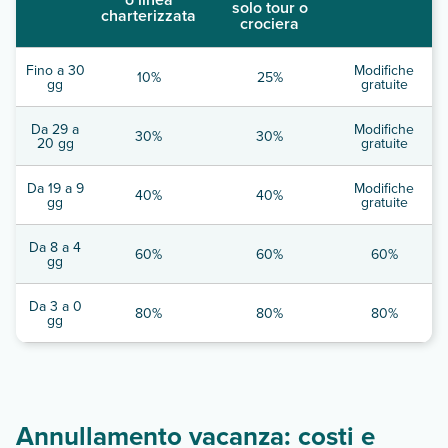
solo tour o
charterizzata
crociera
Fino a 30
Modifiche
10%
25%
gg
gratuite
Da 29 a
Modifiche
30%
30%
20 gg
gratuite
Da 19 a 9
Modifiche
40%
40%
gg
gratuite
Da 8 a 4
60%
60%
60%
gg
Da 3 a 0
80%
80%
80%
gg
Annullamento vacanza: costi e