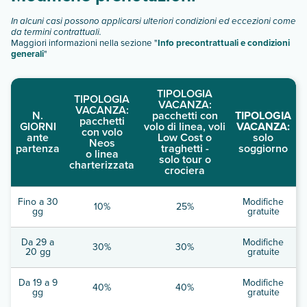
In alcuni casi possono applicarsi ulteriori condizioni ed eccezioni come
da termini contrattuali.
Maggiori informazioni nella sezione "
Info precontrattuali e condizioni
generali
"
TIPOLOGIA
TIPOLOGIA
VACANZA:
VACANZA:
N.
pacchetti con
TIPOLOGIA
pacchetti
GIORNI
volo di linea, voli
VACANZA:
con volo
ante
Low Cost o
solo
Neos
partenza
traghetti -
soggiorno
o linea
solo tour o
charterizzata
crociera
Fino a 30
Modifiche
10%
25%
gg
gratuite
Da 29 a
Modifiche
30%
30%
20 gg
gratuite
Da 19 a 9
Modifiche
40%
40%
gg
gratuite