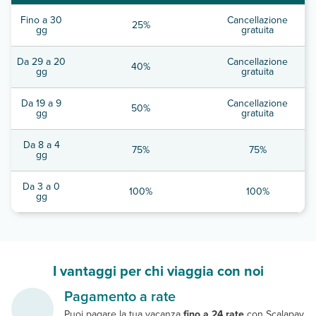
Fino a 30
Cancellazione
25%
gg
gratuita
Da 29 a 20
Cancellazione
40%
gg
gratuita
Da 19 a 9
Cancellazione
50%
gg
gratuita
Da 8 a 4
75%
75%
gg
Da 3 a 0
100%
100%
gg
I vantaggi per chi viaggia con noi
Pagamento a rate
Puoi pagare la tua vacanza
fino a 24 rate
con Scalapay