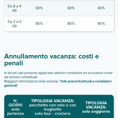
Da 8 a 4
60%
60%
60%
gg
Da 3 a 0
80%
80%
80%
gg
Annullamento vacanza: costi e
penali
In alcuni casi possono applicarsi ulteriori condizioni ed eccezioni come
da termini contrattuali
Maggiori informazioni nella sezione "
Info precontrattuali e condizioni
generali
"
N.
TIPOLOGIA VACANZA:
TIPOLOGIA
GIORNI
pacchetto con volo o con
VACANZA:
ante
traghetto
solo soggiorno
partenza
solo tour - crociera