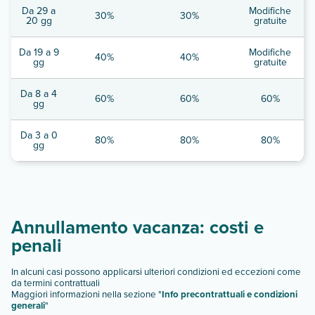
Da 29 a
Modifiche
30%
30%
20 gg
gratuite
Da 19 a 9
Modifiche
40%
40%
gg
gratuite
Da 8 a 4
60%
60%
60%
gg
Da 3 a 0
80%
80%
80%
gg
Annullamento vacanza: costi e
penali
In alcuni casi possono applicarsi ulteriori condizioni ed eccezioni come
da termini contrattuali
Maggiori informazioni nella sezione "
Info precontrattuali e condizioni
generali
"