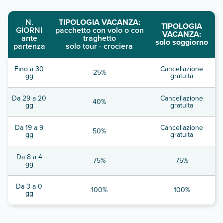
N.
TIPOLOGIA VACANZA:
TIPOLOGIA
GIORNI
pacchetto con volo o con
VACANZA:
ante
traghetto
solo soggiorno
partenza
solo tour - crociera
Fino a 30
Cancellazione
25%
gg
gratuita
Da 29 a 20
Cancellazione
40%
gg
gratuita
Da 19 a 9
Cancellazione
50%
gg
gratuita
Da 8 a 4
75%
75%
gg
Da 3 a 0
100%
100%
gg