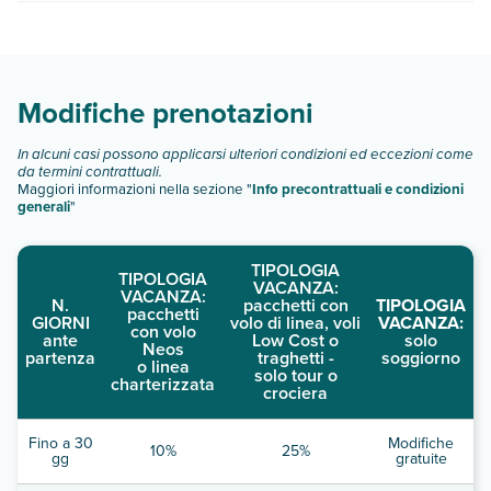
Cds Costa Del Salento dispone di diverse tipologie di camere:
Scopri tutti i dettagli nel paragrafo dedicato "
Info e
descrizione
".
Modifiche prenotazioni
In alcuni casi possono applicarsi ulteriori condizioni ed eccezioni come
da termini contrattuali.
Maggiori informazioni nella sezione "
Info precontrattuali e condizioni
generali
"
TIPOLOGIA
TIPOLOGIA
VACANZA:
VACANZA:
N.
pacchetti con
TIPOLOGIA
pacchetti
GIORNI
volo di linea, voli
VACANZA:
con volo
ante
Low Cost o
solo
Neos
partenza
traghetti -
soggiorno
o linea
solo tour o
charterizzata
crociera
Fino a 30
Modifiche
10%
25%
gg
gratuite