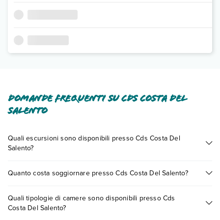
Domande frequenti su Cds Costa Del
Salento
Quali escursioni sono disponibili presso Cds Costa Del
Salento?
Tante sono le escursioni che potrai vivere soggiornando
Quanto costa soggiornare presso Cds Costa Del Salento?
presso Cds Costa Del Salento. Scoprile tutte nella
sezione
dedicata
o contatta il call center chiamando il numero
I prezzi di Cds Costa Del Salento possono variare in base a
0721.17231 o
prenotando un appuntamento
.
Quali tipologie di camere sono disponibili presso Cds
vari fattori (per es. date, condizioni dell'hotel, ecc). Per
Costa Del Salento?
consultare i prezzi, compila il motore di ricerca e scegli
quando partire.