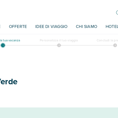
E
OFFERTE
IDEE DI VIAGGIO
CHI SIAMO
HOTE
a tua vacanza
Personalizza il tuo viaggio
Concludi la p
Verde