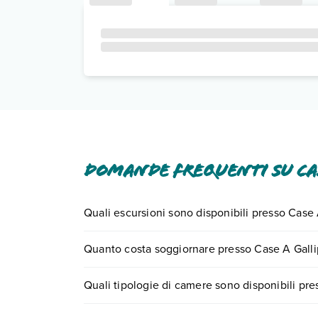
Domande frequenti su Cas
Quali escursioni sono disponibili presso Case 
Tante sono le escursioni che potrai vivere soggi
Quanto costa soggiornare presso Case A Gallip
numero 0721.17231 o
prenotando un appuntame
I prezzi di Case A Gallipoli - Baia Verde possono v
Quali tipologie di camere sono disponibili pre
scegli quando partire.
Case A Gallipoli - Baia Verde dispone di diverse