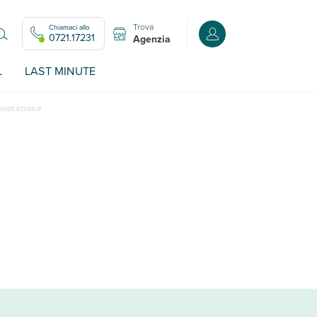
Trova
Chiamaci allo
Accedi o registrati all
0721.17231
Agenzia
L
LAST MINUTE
renotazione