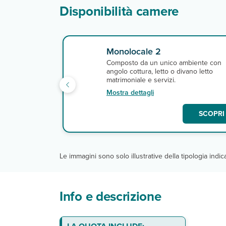
Disponibilità camere
Monolocale 2
Composto da un unico ambiente con
angolo cottura, letto o divano letto
matrimoniale e servizi.
Mostra dettagli
SCOPRI 
Le immagini sono solo illustrative della tipologia indi
Info e descrizione
Dove siamo
La spiaggia
Gli appartamenti
DA PAGARE IN LOCO
NOTA BENE: