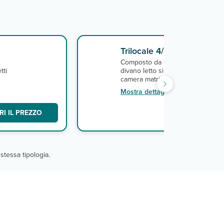
Trilocale 4/6
n
Composto da soggiorno-pranzo 
tti
divano letto singolo o matrimonial
camera matrimoniale, camera co
letti,servizi.
Mostra dettagli
I IL PREZZO
SCO
stessa tipologia.