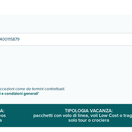
400115879
o e descrizione
".
eccezioni come da termini contrattuali.
i e condizioni generali
"
A:
TIPOLOGIA VACANZA:
eos
pacchetti con volo di linea, voli Low Cost o trag
a
solo tour o crociera