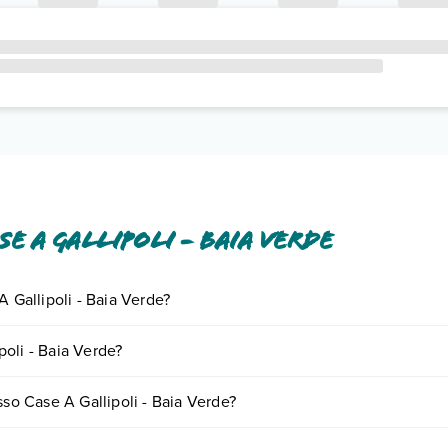
e A Gallipoli - Baia Verde
A Gallipoli - Baia Verde?
ornando presso Case A Gallipoli - Baia Verde. Scoprile tutte nella
sezi
oli - Baia Verde?
nto
.
ariare in base a vari fattori (per es. date, condizioni dell'hotel, ecc). P
sso Case A Gallipoli - Baia Verde?
 tipologie di camere: