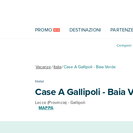
Vai al contenuto principale
PROMO
DESTINAZIONI
PARTENZ
NEW
Componi l
Vacanze
/
Italia
/
Case A Gallipoli - Baia Verde
Hotel
Case A Gallipoli - Baia 
Lecce (Provincia) - Gallipoli
MAPPA