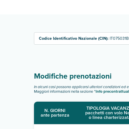
monolocale 2
bilocale 4
trilocale 4/6
quadrilocale 6/8
studio 2/3 persone
studio 4 letti
Codice Identificativo Nazionale (CIN):
IT075031B
Scopri tutti i dettagli nel paragrafo dedicato "
Inf
Modifiche prenotazioni
In alcuni casi possono applicarsi ulteriori condizioni ed 
Maggiori informazioni nella sezione "
Info precontrattual
TIPOLOGIA VACANZ
N. GIORNI
pacchetti con volo N
ante partenza
o linea charterizzat