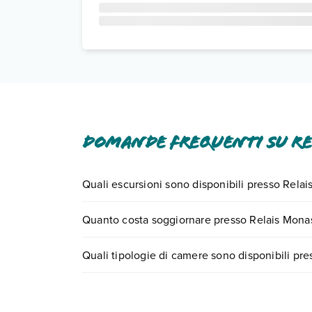
Domande frequenti su Re
Quali escursioni sono disponibili presso Rela
Tante sono le escursioni che potrai vivere sogg
Quanto costa soggiornare presso Relais Monas
numero 0721.17231 o
prenotando un appuntame
I prezzi di Relais Monastero Santa Teresa possono 
Quali tipologie di camere sono disponibili pr
e scegli quando partire.
Relais Monastero Santa Teresa dispone di divers
Scopri tutti i dettagli nel paragrafo dedicato "
Inf