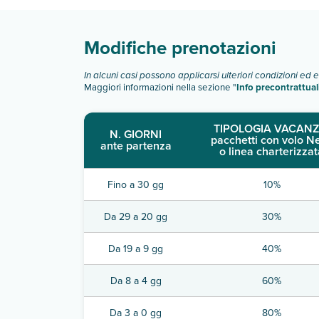
Modifiche prenotazioni
In alcuni casi possono applicarsi ulteriori condizioni ed 
Maggiori informazioni nella sezione "
Info precontrattual
TIPOLOGIA VACANZ
N. GIORNI
pacchetti con volo N
ante partenza
o linea charterizzat
Fino a 30 gg
10%
Da 29 a 20 gg
30%
Da 19 a 9 gg
40%
Da 8 a 4 gg
60%
Da 3 a 0 gg
80%