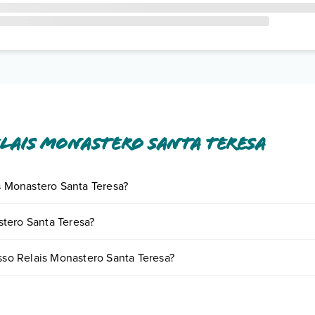
lais Monastero Santa Teresa
is Monastero Santa Teresa?
iornando presso Relais Monastero Santa Teresa. Scoprile tutte nella
se
tero Santa Teresa?
nto
.
variare in base a vari fattori (per es. date, condizioni dell'hotel, ecc).
esso Relais Monastero Santa Teresa?
e tipologie di camere:
o e descrizione
".