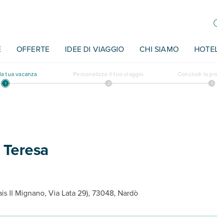
E
OFFERTE
IDEE DI VIAGGIO
CHI SIAMO
HOTE
a tua vacanza
Personalizza il tuo viaggio
Concludi la p
 Teresa
ais Il Mignano, Via Lata 29), 73048, Nardò