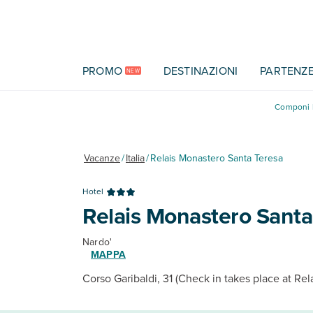
Vai al contenuto principale
PROMO
DESTINAZIONI
PARTENZ
NEW
Componi l
Vacanze
/
Italia
/
Relais Monastero Santa Teresa
Hotel
Relais Monastero Santa
Nardo'
MAPPA
Corso Garibaldi, 31 (Check in takes place at Rel