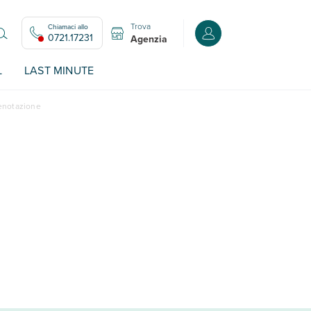
Trova
Chiamaci allo
Accedi o registrati all
0721.17231
Agenzia
L
LAST MINUTE
renotazione