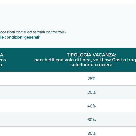
eccezioni come da termini contrattuali.
i e condizioni generali
"
A:
TIPOLOGIA VACANZA:
eos
pacchetti con volo di linea, voli Low Cost o trag
a
solo tour o crociera
25%
30%
40%
60%
80%