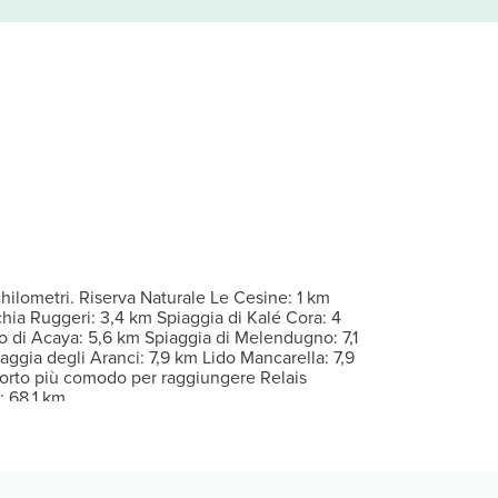
 Le camere sono dotate di patio. La TV con canali in digitale è l'
il viso. Dopo una giornata in spiaggia approfitta dei servizi ricre
/caffetteria presso un hotel. Incontra gli altri ospiti al cocktail
 per il check-in: Per eventuali ospiti aggiuntivi possono essere previ
 24 ore su 24. Potrai usufruire di una navetta da e per l'aeroport
hilometri. Riserva Naturale Le Cesine: 1 km
hia Ruggeri: 3,4 km Spiaggia di Kalé Cora: 4
o di Acaya: 5,6 km Spiaggia di Melendugno: 7,1
aggia degli Aranci: 7,9 km Lido Mancarella: 7,9
porto più comodo per raggiungere Relais
: 68,1 km