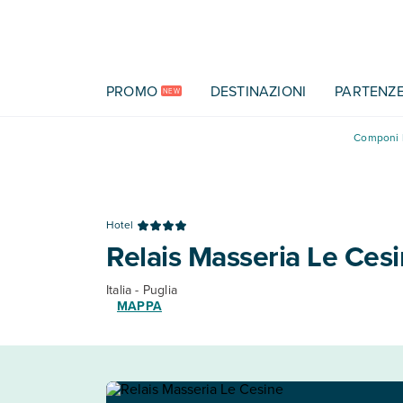
Vai al contenuto principale
PROMO
DESTINAZIONI
PARTENZ
NEW
Componi l
Hotel
Relais Masseria Le Ces
Italia - Puglia
MAPPA