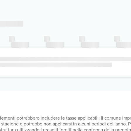
upplementi potrebbero includere le tasse applicabili: Il comune i
lla stagione e potrebbe non applicarsi in alcuni periodi dell'anno.
a struttura utilizzando i recapiti forniti nella conferma della pren