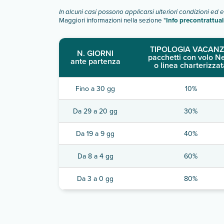
In alcuni casi possono applicarsi ulteriori condizioni ed 
Maggiori informazioni nella sezione "
Info precontrattual
TIPOLOGIA VACANZ
N. GIORNI
pacchetti con volo N
ante partenza
o linea charterizzat
Fino a 30 gg
10%
Da 29 a 20 gg
30%
Da 19 a 9 gg
40%
Da 8 a 4 gg
60%
Da 3 a 0 gg
80%