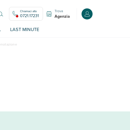
Trova
Chiamaci allo
Accedi o registrati all
0721.17231
Agenzia
L
LAST MINUTE
renotazione