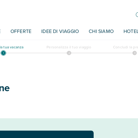
E
OFFERTE
IDEE DI VIAGGIO
CHI SIAMO
HOTE
a tua vacanza
Personalizza il tuo viaggio
Concludi la p
ine