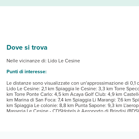
Dove si trova
ionata della struttura, complete di minibar e TV a schermo piatto.
e ti attendono massaggi, trattamenti per il corpo e trattamenti per 
umerosi punti dove mangiare, che comprendono 2 ristoranti e un bar
ione ufficiale da: the local rating authority.
Dalle ore 17:00 Alle ore a qualsiasi ora Istruzioni
o servizio di lavanderia e lavaggio a secco e una reception aperta
Nelle vicinanze di: Lido Le Cesine
Punti di interesse:
Le distanze sono visualizzate con un'approssimazione di 0,1 c
Lido Le Cesine: 2,1 km Spiaggia le Cesine: 3,3 km Torre Specc
km Torre Ponte Carlo: 4,5 km Acaya Golf Club: 4,9 km Castell
km Marina di San Foca: 7,4 km Spiaggia Li Marangi: 7,6 km Spi
km Spiaggia Le colonie: 8,8 km Punta Sapone: 9,3 km L'aero
Masseria Le Cesine - CDSHotels è Aeroporto di Brindisi (BDS)