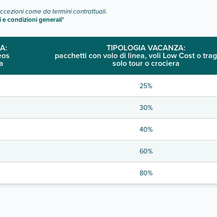
eccezioni come da termini contrattuali.
i e condizioni generali
"
A:
TIPOLOGIA VACANZA:
eos
pacchetti con volo di linea, voli Low Cost o trag
a
solo tour o crociera
25%
30%
40%
60%
80%