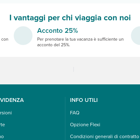
I vantaggi per chi viaggia con noi
Acconto 25%
e
con
Per prenotare la tua vacanza è sufficiente un
acconto del 25%.
EVIDENZA
INFO UTILI
rsioni
FAQ
rte
Opzione Flexi
mo
Condizioni generali di contratto