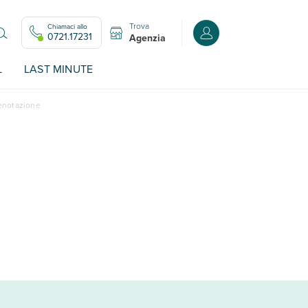
Trova
Chiamaci allo
Accedi o registrati all
0721.17231
Agenzia
L
LAST MINUTE
renotazione