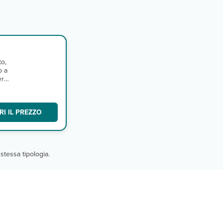
to,
o a
era
I IL PREZZO
stessa tipologia.