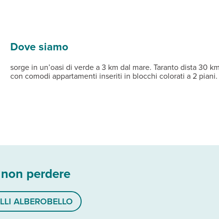
bbia e con fondale dolcemente digradante ideale per la balneazione 
 aria condizionata, TV satellitare e veranda o terrazzo. Si suddiv
sa ai pasti. Dispone di snack-bar.
ma irregolare con spazi ideali per il gioco dei bambini. Parcheggio
aio e 1 lettino).
nto - forfait servizi, consumi energetici, set biancheria da letto 
cale vistapineta) su richiesta in prenotazione € 60 a settimana -
Dove siamo
sorge in un’oasi di verde a 3 km dal mare. Taranto dista 30 km
con comodi appartamenti inseriti in blocchi colorati a 2 piani.
 non perdere
LLI ALBEROBELLO