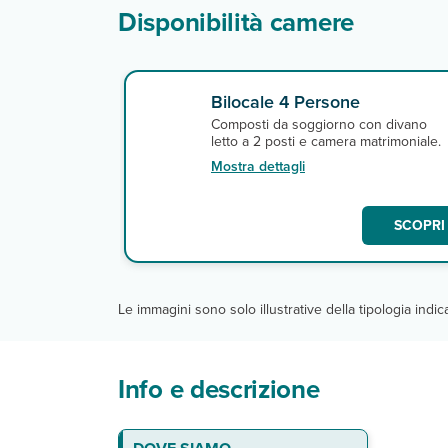
Disponibilità camere
Bilocale 4 Persone
Composti da soggiorno con divano
letto a 2 posti e camera matrimoniale.
Mostra dettagli
SCOPRI 
Le immagini sono solo illustrative della tipologia indi
Info e descrizione
La spiaggia
Gli appartamenti
Ristoranti e bar
Servizi
DA PAGARE IN LOCO
La quota include: