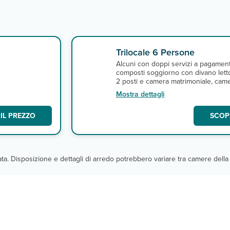
Trilocale 6 Persone
Alcuni con doppi servizi a pagamen
composti soggiorno con divano lett
2 posti e camera matrimoniale, cam
supplementare con divano letto a 2
Mostra dettagli
posti.
IL PREZZO
SCOPR
cata. Disposizione e dettagli di arredo potrebbero variare tra camere della 