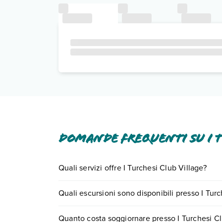
Domande frequenti su I T
Quali servizi offre I Turchesi Club Village?
I Turchesi Club Village offre diversi servizi inclus
Quali escursioni sono disponibili presso I Turc
Scopri tutti i dettagli nel paragrafo dedicato "
Inf
Tante sono le escursioni che potrai vivere soggi
Quanto costa soggiornare presso I Turchesi Cl
0721.17231 o
prenotando un appuntamento
.