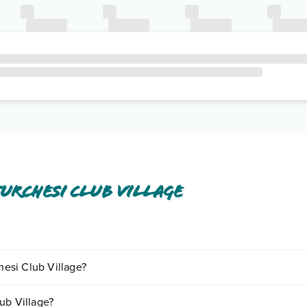
urchesi Club Village
i o a pagamento tra cui: wi-fi free.
hesi Club Village?
o e descrizione
".
ornando presso I Turchesi Club Village. Scoprile tutte nella
sezione de
ub Village?