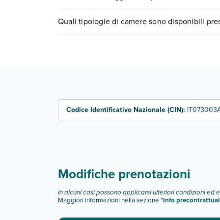
I prezzi di I Turchesi Club Village possono variare
Quali tipologie di camere sono disponibili pre
quando partire.
I Turchesi Club Village dispone di diverse tipolo
bilocale 4 persone
trilocale 6 persone
Scopri tutti i dettagli nel paragrafo dedicato "
Inf
Codice Identificativo Nazionale (CIN):
IT073003
Modifiche prenotazioni
In alcuni casi possono applicarsi ulteriori condizioni ed 
Maggiori informazioni nella sezione "
Info precontrattual