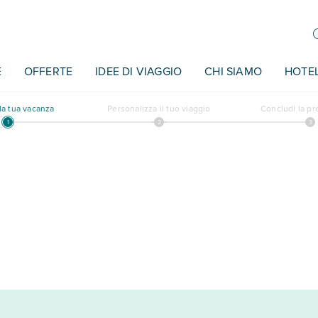
E
OFFERTE
IDEE DI VIAGGIO
CHI SIAMO
HOTE
a tua vacanza
Personalizza il tuo viaggio
Concludi la p