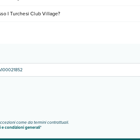
 in base a vari fattori (per es. date, condizioni dell'hotel, ecc). Per con
sso I Turchesi Club Village?
gie di camere:
o e descrizione
".
A100021852
eccezioni come da termini contrattuali.
i e condizioni generali
"