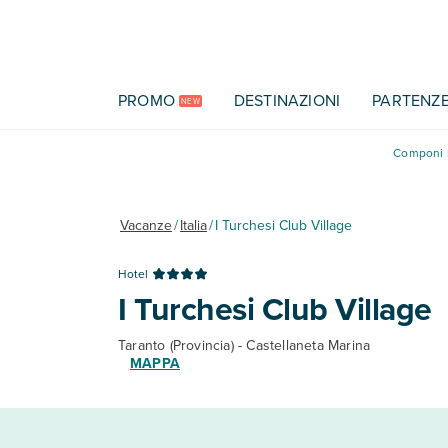
Vai al contenuto principale
PROMO
DESTINAZIONI
PARTENZ
NEW
Componi l
Vacanze
/
Italia
/
I Turchesi Club Village
Hotel
I Turchesi Club Village
Taranto (Provincia) - Castellaneta Marina
MAPPA