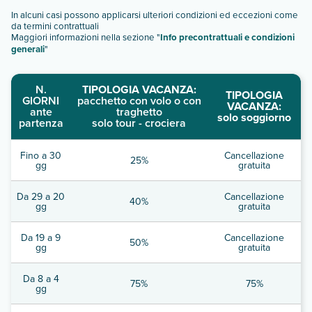
In alcuni casi possono applicarsi ulteriori condizioni ed eccezioni come
da termini contrattuali
Maggiori informazioni nella sezione "
Info precontrattuali e condizioni
generali
"
N.
TIPOLOGIA VACANZA:
TIPOLOGIA
GIORNI
pacchetto con volo o con
VACANZA:
ante
traghetto
solo soggiorno
partenza
solo tour - crociera
Fino a 30
Cancellazione
25%
gg
gratuita
Da 29 a 20
Cancellazione
40%
gg
gratuita
Da 19 a 9
Cancellazione
50%
gg
gratuita
Da 8 a 4
75%
75%
gg