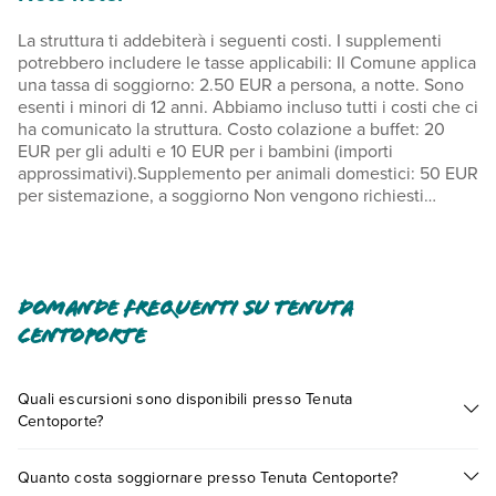
La struttura ti addebiterà i seguenti costi. I supplementi
potrebbero includere le tasse applicabili: Il Comune applica
una tassa di soggiorno: 2.50 EUR a persona, a notte. Sono
esenti i minori di 12 anni. Abbiamo incluso tutti i costi che ci
ha comunicato la struttura. Costo colazione a buffet: 20
EUR per gli adulti e 10 EUR per i bambini (importi
approssimativi).Supplemento per animali domestici: 50 EUR
per sistemazione, a soggiorno Non vengono richiesti
supplementi per gli animali di servizioIl servizio di pulizie è
disponibile a pagamento Culle (letti per bambini 0-2 anni):
15.0 EUR al giorno. È possibile che questo elenco non sia
completo. Tariffe e depositi potrebbero non includere le
tasse e sono soggetti a modifiche.
Domande frequenti su Tenuta
Centoporte
Tutti gli ospiti, minorenni inclusi, dovranno essere presenti
al momento del check-in e mostrare il passaporto o un
documento d'identità rilasciato dal loro governo. In base
Quali escursioni sono disponibili presso Tenuta
alla normativa vigente, non si accettano pagamenti in
Centoporte?
contanti per importi superiori a 5000 EUR. Per maggiori
Tante sono le escursioni che potrai vivere soggiornando
informazioni, contatta direttamente la struttura utilizzando i
Quanto costa soggiornare presso Tenuta Centoporte?
presso Tenuta Centoporte. Scoprile tutte nella
sezione
recapiti indicati nella conferma della prenotazione. La