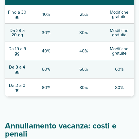
Fino a 30
Modifiche
10%
25%
gg
gratuite
Da 29 a
Modifiche
30%
30%
20 gg
gratuite
Da 19 a 9
Modifiche
40%
40%
gg
gratuite
Da 8 a 4
60%
60%
60%
gg
Da 3 a 0
80%
80%
80%
gg
Annullamento vacanza: costi e
penali