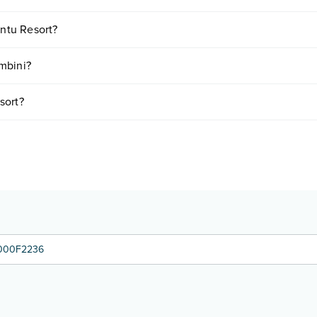
pagamento tra cui: aria condizionata, wi-fi free, wi-fi in aree comuni, omb
antu Resort?
o e descrizione
".
iornando presso S'Incantu Resort. Scoprile tutte nella
sezione dedicat
ambini?
mbini
, inclusi o a pagamento, tra cui: piscina con zona per bambini, min
sort?
Info e descrizione
".
e a vari fattori (per es. date, condizioni dell'hotel, ecc). Per consultare
1000F2236