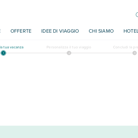
E
OFFERTE
IDEE DI VIAGGIO
CHI SIAMO
HOTE
a tua vacanza
Personalizza il tuo viaggio
Concludi la p