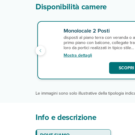
Disponibilità camere
Monolocale 2 Posti
disposti al piano terra con veranda o a
primo piano con balcone, collegate tra
loro da portici realizzati in tipico stile
sardo. Dotati di angolo cottura, tv, aria
Mostra dettagli
condizionata, servizi privati con doccia
1 letto queen size (140 cm x 200 cm).
SCOPRI 
Le immagini sono solo illustrative della tipologia indi
Info e descrizione
La spiaggia
Gli appartamenti
Ristoranti e bar
Servizi
DA PAGARE IN LOCO
ESCURSIONI