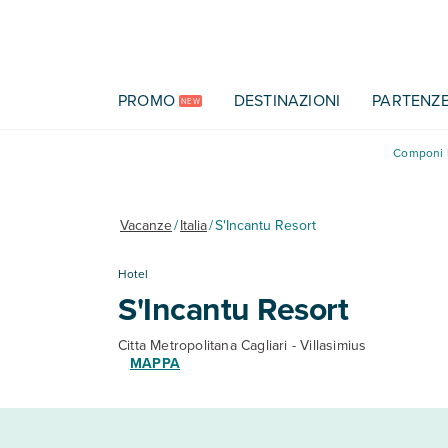
Vai al contenuto principale
PROMO
DESTINAZIONI
PARTENZ
NEW
Componi l
Vacanze
/
Italia
/
S'Incantu Resort
Hotel
S'Incantu Resort
Citta Metropolitana Cagliari - Villasimius
MAPPA