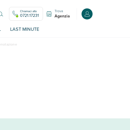
Trova
Chiamaci allo
Accedi o registrati all
0721.17231
Agenzia
L
LAST MINUTE
renotazione