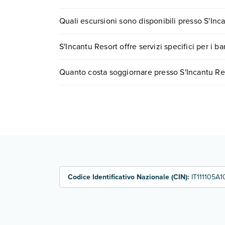
S'Incantu Resort offre diversi servizi inclusi o a 
Quali escursioni sono disponibili presso S'Inc
Scopri tutti i dettagli nel paragrafo dedicato "
Inf
Tante sono le escursioni che potrai vivere sogg
S'Incantu Resort offre servizi specifici per i b
0721.17231 o
prenotando un appuntamento
.
Sì, S'Incantu Resort offre
diversi servizi per ba
Quanto costa soggiornare presso S'Incantu Re
Scopri maggiori dettagli nel paragrafo dedicato "
I prezzi di S'Incantu Resort possono variare in bas
quando partire.
Codice Identificativo Nazionale (CIN):
IT111105A