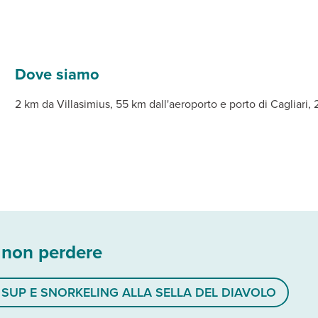
ge tramite sentiero immerso nella vegetazione.
o piano con balcone, collegate tra loro da portici realizzati in ti
 zona per bambini attrezzata con ombrelloni e lettini (fino a esa
ica del soggiorno, una o più delle seguenti escursioni/esperienze
 pulizia finale monolocale € 70, bilocale 4 e bilocale 6 € 90, tri
Dove siamo
2 km da Villasimius, 55 km dall'aeroporto e porto di Cagliari,
 non perdere
 SUP E SNORKELING ALLA SELLA DEL DIAVOLO