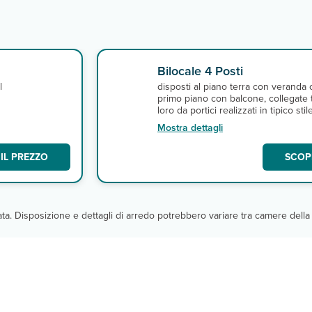
Bilocale 4 Posti
l
disposti al piano terra con veranda o
primo piano con balcone, collegate 
loro da portici realizzati in tipico stil
sardo. Dotati di angolo cottura, tv, ar
Mostra dettagli
,
condizionata, servizi privati con doc
camera matrimoniale (letto standard)
IL PREZZO
SCOPR
soggiorno con divano letto compos
da 2 singoli (estraibili e misura
standard 80 x 190).
cata. Disposizione e dettagli di arredo potrebbero variare tra camere della 