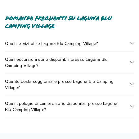
Domande frequenti su Laguna Blu
Camping Village
Quali servizi offre Laguna Blu Camping Village?
Laguna Blu Camping Village offre diversi servizi inclusi o a
Quali escursioni sono disponibili presso Laguna Blu
pagamento tra cui: wi-fi.
Camping Village?
Scopri tutti i dettagli nel paragrafo dedicato "
Info e
descrizione
".
Tante sono le escursioni che potrai vivere soggiornando
Quanto costa soggiornare presso Laguna Blu Camping
presso Laguna Blu Camping Village. Scoprile tutte nella
Village?
sezione dedicata
o contatta il call center chiamando il numero
0721.17231 o
prenotando un appuntamento
.
I prezzi di Laguna Blu Camping Village possono variare in
Quali tipologie di camere sono disponibili presso Laguna
base a vari fattori (per es. date, condizioni dell'hotel, ecc). Per
Blu Camping Village?
consultare i prezzi, compila il motore di ricerca e scegli
quando partire.
Laguna Blu Camping Village dispone di diverse tipologie di
camere:
Scopri tutti i dettagli nel paragrafo dedicato "
Info e