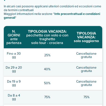
In alcuni casi possono applicarsi ulteriori condizioni ed eccezioni come
da termini contrattuali
Maggiori informazioni nella sezione "
Info precontrattuali e condizioni
generali
"
N.
TIPOLOGIA VACANZA:
TIPOLOGIA
GIORNI
pacchetto con volo o con
VACANZA:
ante
traghetto
solo soggiorno
partenza
solo tour - crociera
Fino a 30
Cancellazione
25%
gg
gratuita
Da 29 a 20
Cancellazione
40%
gg
gratuita
Da 19 a 9
Cancellazione
50%
gg
gratuita
Da 8 a 4
75%
75%
gg