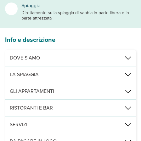
Spiaggia
Direttamente sulla spiaggia di sabbia in parte libera e in
parte attrezzata
Info e descrizione
DOVE SIAMO
7 km da Alghero, 30 da Porto Torres e 135 dall’aeroporto di Olbia.
LA SPIAGGIA
a 20 metri di fronte all’entrata principale, raggiungibile attraver
GLI APPARTAMENTI
sono disponibili diversi tipi di mobilhome e bungalow, quasi tutti 
RISTORANTI E BAR
a pagamento: ristorante pizzeria. Bar.
SERVIZI
piscine nella zona del parco acquatico aperto da giugno a settembre