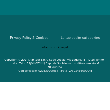
Convenzioni
Trova un'agenzia
Viaggi di gruppo
Metodi di pagamento
Regole per viaggiare
Cataloghi
Privacy Policy & Cookies
Le tue scelte sui cookies
Mappa del sito
Informazioni Legali
Noleggio auto
Copyright © 2021 | Alpitour S.p.A. Sede Legale: Via Lugaro, 15 - 10126 Torino -
Italia | Tel. (+39)011.0171111 | Capitale Sociale sottoscritto e versato: €
91.262.014
Codice fiscale: 02933920015 | Partita IVA: 02486000041