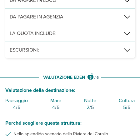
DA PAGARE IN LOCO
Servizi obbligatori:
animali di piccola e media taglia (massimo 2 
DA PAGARE IN AGENZIA
pulizia finale e pulizia finale con animali
LA QUOTA INCLUDE:
locazione della sistemazione, consumi energetici, climatizzazione
ESCURSIONI:
E' possibile aggiungere direttamente nella pratica del soggiorno,
Asinara in barca a vela
Il nord ovest in quad
VALUTAZIONE EDEN
5
/
6
Valutazione della destinazione:
Paesaggio
Mare
Notte
Cultura
4
/5
4
/5
2
/5
5
/5
Perché scegliere questa struttura:
Nello splendido scenario della Riviera del Corallo