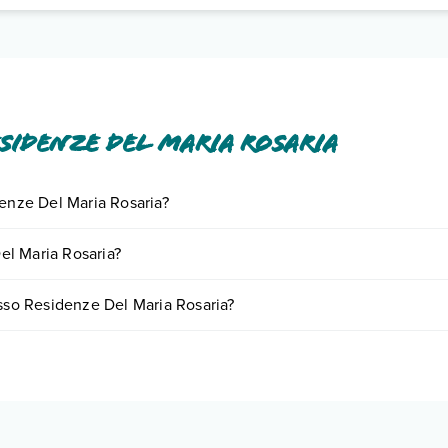
sidenze Del Maria Rosaria
denze Del Maria Rosaria?
iornando presso Residenze Del Maria Rosaria. Scoprile tutte nella
sezi
el Maria Rosaria?
nto
.
riare in base a vari fattori (per es. date, condizioni dell'hotel, ecc). P
esso Residenze Del Maria Rosaria?
tipologie di camere:
o e descrizione
".