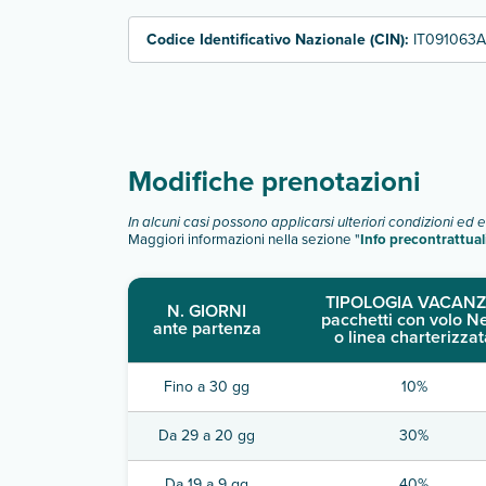
Codice Identificativo Nazionale (CIN):
IT091063A
Modifiche prenotazioni
In alcuni casi possono applicarsi ulteriori condizioni ed 
Maggiori informazioni nella sezione "
Info precontrattual
TIPOLOGIA VACANZ
N. GIORNI
pacchetti con volo N
ante partenza
o linea charterizzat
Fino a 30 gg
10%
Da 29 a 20 gg
30%
Da 19 a 9 gg
40%