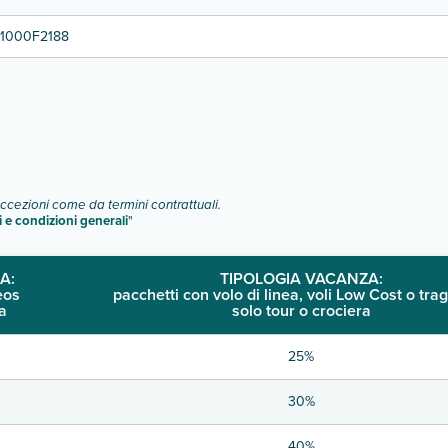
1000F2188
eccezioni come da termini contrattuali.
i e condizioni generali
"
A:
TIPOLOGIA VACANZA:
eos
pacchetti con volo di linea, voli Low Cost o trag
a
solo tour o crociera
25%
30%
40%