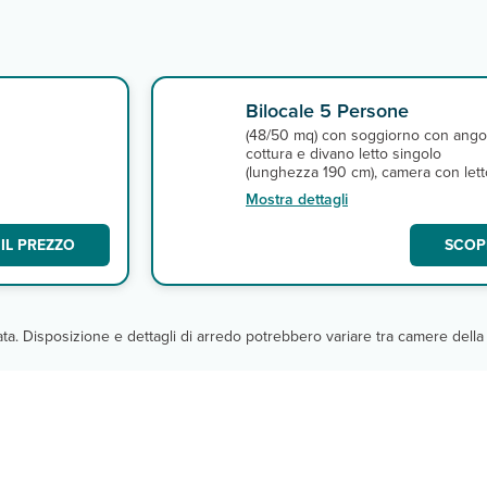
Bilocale 5 Persone
(48/50 mq) con soggiorno con ango
cottura e divano letto singolo
(lunghezza 190 cm), camera con lett
matrimoniale (letti separabili) e letto 
Mostra dettagli
castello, bagno con doccia
IL PREZZO
SCOPR
cata. Disposizione e dettagli di arredo potrebbero variare tra camere della 