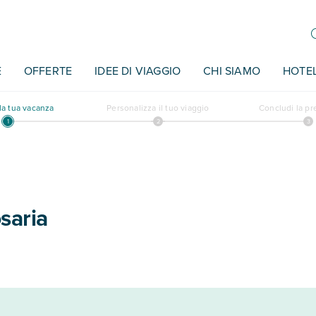
E
OFFERTE
IDEE DI VIAGGIO
CHI SIAMO
HOTE
a tua vacanza
Personalizza il tuo viaggio
Concludi la p
saria