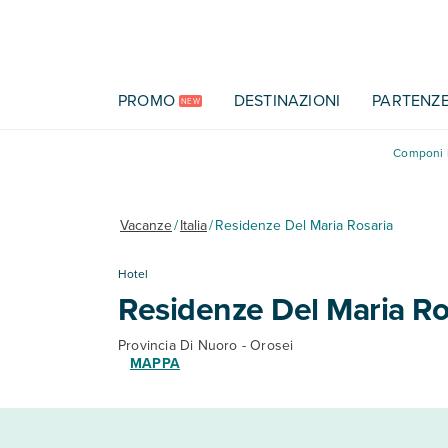
Vai al contenuto principale
PROMO
DESTINAZIONI
PARTENZ
NEW
Componi l
Vacanze
/
Italia
/
Residenze Del Maria Rosaria
Hotel
Residenze Del Maria Ro
Provincia Di Nuoro - Orosei
MAPPA