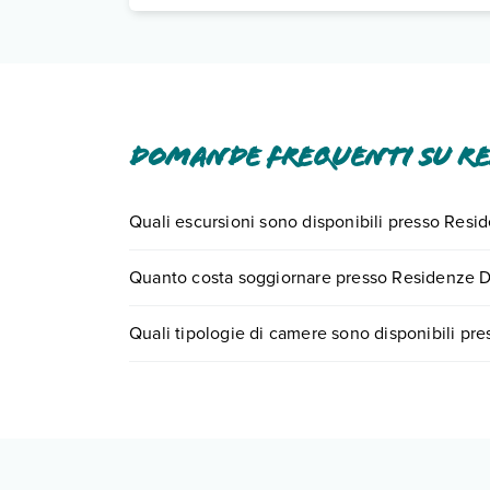
Domande frequenti su Re
Quali escursioni sono disponibili presso Resi
Tante sono le escursioni che potrai vivere sogg
Quanto costa soggiornare presso Residenze D
numero 0721.17231 o
prenotando un appuntame
I prezzi di Residenze Del Maria Rosaria possono va
Quali tipologie di camere sono disponibili pr
scegli quando partire.
Residenze Del Maria Rosaria dispone di diverse 
bilocale 3 persone
bilocale 5 persone
appartamento bilocale standard
Scopri tutti i dettagli nel paragrafo dedicato "
Inf