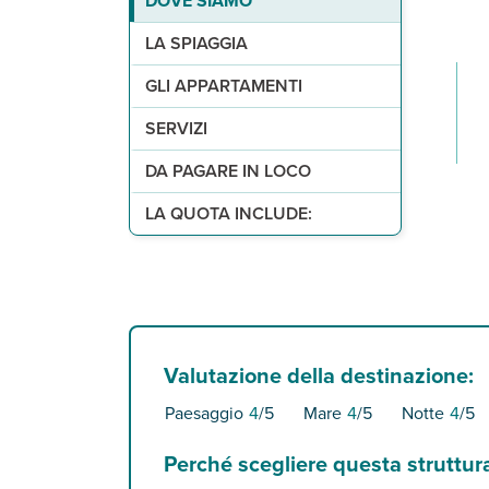
DOVE SIAMO
La Marina di Orosei è lunga due chilometri di s​ab
Disposti su due piani (piano terra e primo piano)
Ufficio ricevimento presso l'Hotel Maria Rosaria
Servizi obbligatori:
aria condizionata, uso piscina presso l'hotel Mar
forfait servizi al giorno per
LA SPIAGGIA
Leggi Tutto
GLI APPARTAMENTI
SERVIZI
DA PAGARE IN LOCO
LA QUOTA INCLUDE:
Valutazione della destinazione:
Paesaggio
4
/5
Mare
4
/5
Notte
4
/5
Perché scegliere questa struttur