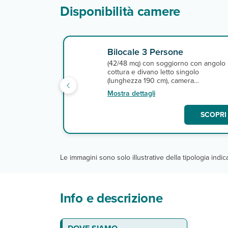
Disponibilità camere
Bilocale 3 Persone
(42/48 mq) con soggiorno con angolo
cottura e divano letto singolo
(lunghezza 190 cm), camera
matrimoniale (letti separabili), bagno
Mostra dettagli
con doccia.
SCOPRI 
Le immagini sono solo illustrative della tipologia indi
Info e descrizione
La spiaggia
Gli appartamenti
Servizi
DA PAGARE IN LOCO
La quota include: