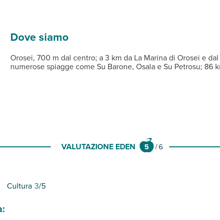
bia chiara e fine mista a conchiglie e ghiaia. La costa offre numero
 che dispongono di ingresso indipendente e balcone o patio coperto 
 distante 700 m (gli arrivi oltre le ore 20:00 devono essere comu
ia Rosaria.
 persona dal 14/06 al 12/09 a partire dai 3 anni € 10, restanti peri
Dove siamo
Orosei, 700 m dal centro; a 3 km da La Marina di Orosei e dal 
numerose spiagge come Su Barone, Osala e Su Petrosu; 86 km 
VALUTAZIONE EDEN
5
/
6
Cultura
3
/5
a: