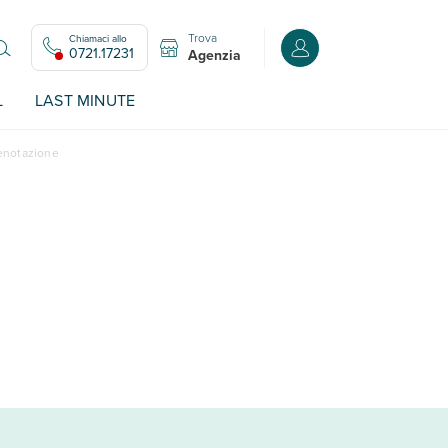
Trova
Chiamaci allo
Accedi o registrati all
0721.17231
Agenzia
L
LAST MINUTE
renotazione