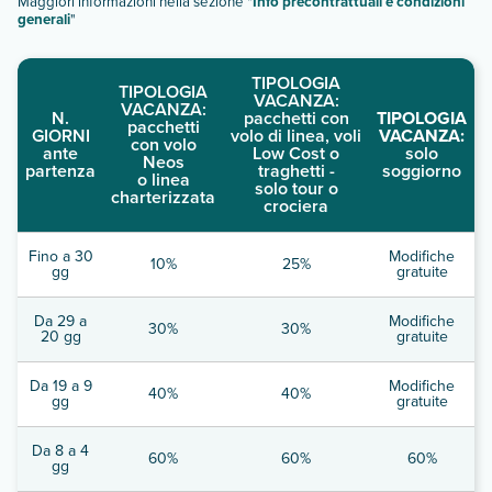
Maggiori informazioni nella sezione "
Info precontrattuali e condizioni
generali
"
TIPOLOGIA
TIPOLOGIA
VACANZA:
VACANZA:
N.
pacchetti con
TIPOLOGIA
pacchetti
GIORNI
volo di linea, voli
VACANZA:
con volo
ante
Low Cost o
solo
Neos
partenza
traghetti -
soggiorno
o linea
solo tour o
charterizzata
crociera
Fino a 30
Modifiche
10%
25%
gg
gratuite
Da 29 a
Modifiche
30%
30%
20 gg
gratuite
Da 19 a 9
Modifiche
40%
40%
gg
gratuite
Da 8 a 4
60%
60%
60%
gg