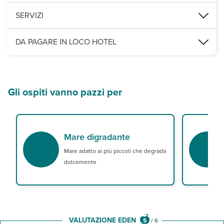
ristorante principale con terrazza per prima colazione a buffet e ce
SERVIZI
2
piscina attrezzata di 400 m
con giochi d’acqua e profondità variab
DA PAGARE IN LOCO HOTEL
Servizi obbligatori:
cenone di Ferragosto (15/8) per chi fa trattam
Gli ospiti vanno pazzi per
Mare digradante
Mare adatto ai più piccoli che degrada
dolcemente
VALUTAZIONE EDEN
5
/
6