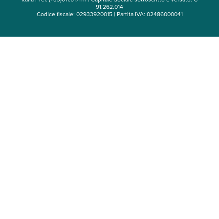
91.262.014
Codice fiscale: 02933920015 | Partita IVA: 02486000041