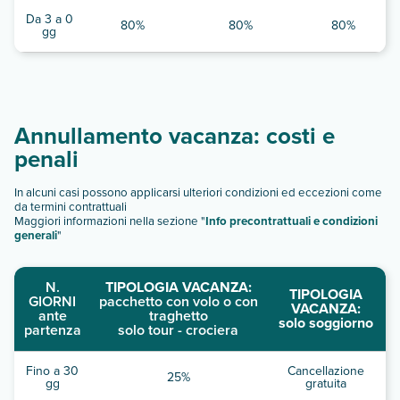
Da 3 a 0
80%
80%
80%
gg
Annullamento vacanza: costi e
penali
In alcuni casi possono applicarsi ulteriori condizioni ed eccezioni come
da termini contrattuali
Maggiori informazioni nella sezione "
Info precontrattuali e condizioni
generali
"
N.
TIPOLOGIA VACANZA:
TIPOLOGIA
GIORNI
pacchetto con volo o con
VACANZA:
ante
traghetto
solo soggiorno
partenza
solo tour - crociera
Fino a 30
Cancellazione
25%
gg
gratuita