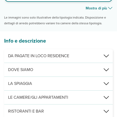
Mostra di più
Le immagini sono solo illustrative della tipologia indicata. Disposizione e
dettagli di arredo potrebbero variare tra camere della stessa tipologia.
Info e descrizione
DA PAGATE IN LOCO RESIDENCE
Servizi obbligatori:
animali ammessi di piccola taglia (fino a 25 k
DOVE SIAMO
a Pula, in un’area verde e rigogliosa vicina al mare e alle spiagge 
LA SPIAGGIA
spiaggia di sabbia bianca di Nora situata a 1,5 km dalla struttura. Ra
LE CAMERE/GLI APPARTAMENTI
42 camere in hotel e 23 appartamenti in residence, dispongono di ter
RISTORANTI E BAR