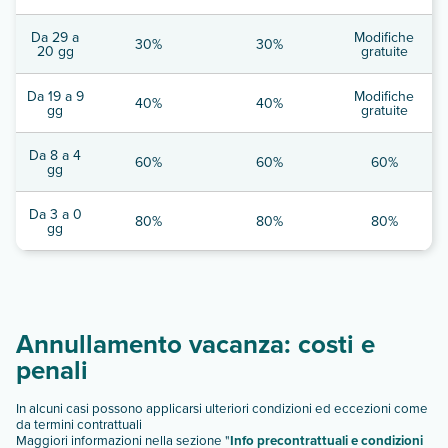
Da 29 a
Modifiche
30%
30%
20 gg
gratuite
Da 19 a 9
Modifiche
40%
40%
gg
gratuite
Da 8 a 4
60%
60%
60%
gg
Da 3 a 0
80%
80%
80%
gg
Annullamento vacanza: costi e
penali
In alcuni casi possono applicarsi ulteriori condizioni ed eccezioni come
da termini contrattuali
Maggiori informazioni nella sezione "
Info precontrattuali e condizioni