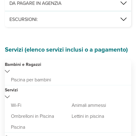
Servizi obbligatori:
animali di piccola e media taglia (massimo 2
DA PAGARE IN AGENZIA
pulizia finale (con o senza animali al seguito)
ESCURSIONI:
E' possibile aggiungere direttamente nella pratica del soggiorno,
Degustazione di vini di Gallura
Servizi (elenco servizi inclusi o a pagamento)
Bambini e Ragazzi
Piscina per bambini
Servizi
Wi-Fi
Animali ammessi
Ombrelloni in Piscina
Lettini in piscina
Piscina