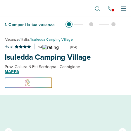
Vai al contenuto principale
Apr
1
.
Componi la tua vacanza
Vacanze
/
Italia
/
Isuledda Camping Village
Hotel
3,4
(
1214
)
Isuledda Camping Village
Prov. Gallura N.Est Sardegna - Cannigione
MAPPA