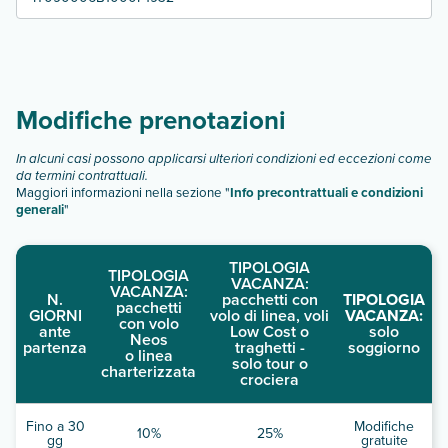
Modifiche prenotazioni
In alcuni casi possono applicarsi ulteriori condizioni ed eccezioni come
da termini contrattuali.
Maggiori informazioni nella sezione "
Info precontrattuali e condizioni
generali
"
TIPOLOGIA
TIPOLOGIA
VACANZA:
VACANZA:
N.
pacchetti con
TIPOLOGIA
pacchetti
GIORNI
volo di linea, voli
VACANZA:
con volo
ante
Low Cost o
solo
Neos
partenza
traghetti -
soggiorno
o linea
solo tour o
charterizzata
crociera
Fino a 30
Modifiche
10%
25%
gg
gratuite