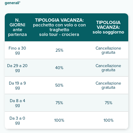
generali
"
N.
TIPOLOGIA VACANZA:
TIPOLOGIA
GIORNI
pacchetto con volo o con
VACANZA:
ante
traghetto
solo soggiorno
partenza
solo tour - crociera
Fino a 30
Cancellazione
25%
gg
gratuita
Da 29 a 20
Cancellazione
40%
gg
gratuita
Da 19 a 9
Cancellazione
50%
gg
gratuita
Da 8 a 4
75%
75%
gg
Da 3 a 0
100%
100%
gg