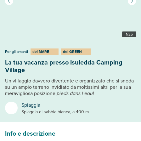
1
/
25
Per gli amanti
del
MARE
del
GREEN
La tua vacanza presso Isuledda Camping
Village
Un villaggio davvero divertente e organizzato che si snoda
su un ampio terreno invidiato da moltissimi altri per la sua
meravigliosa posizione
pieds dans l’eau
!
Spiaggia
Spiaggia di sabbia bianca, a 400 m
Info e descrizione