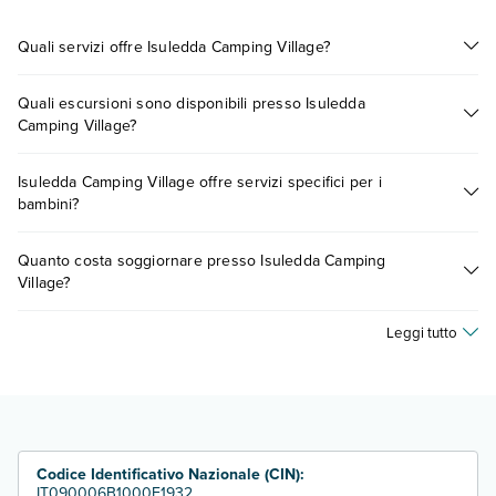
Quali servizi offre Isuledda Camping Village?
Isuledda Camping Village offre diversi servizi inclusi o a
Quali escursioni sono disponibili presso Isuledda
pagamento tra cui: wi-fi, ombrelloni in piscina.
Camping Village?
Scopri tutti i dettagli nel paragrafo dedicato "
Info e
descrizione
".
Tante sono le escursioni che potrai vivere soggiornando
Isuledda Camping Village offre servizi specifici per i
presso Isuledda Camping Village. Scoprile tutte nella
sezione
bambini?
dedicata
o contatta il call center chiamando il numero
0721.17231 o
prenotando un appuntamento
.
Sì, Isuledda Camping Village offre
diversi servizi per bambini
,
Quanto costa soggiornare presso Isuledda Camping
inclusi o a pagamento, tra cui: piscina per bambini.
Village?
Scopri maggiori dettagli nel paragrafo dedicato "
Info e
descrizione
".
I prezzi di Isuledda Camping Village possono variare in base a
Leggi tutto
vari fattori (per es. date, condizioni dell'hotel, ecc). Per
consultare i prezzi, compila il motore di ricerca e scegli
quando partire.
Codice Identificativo Nazionale (CIN):
IT090006B1000F1932