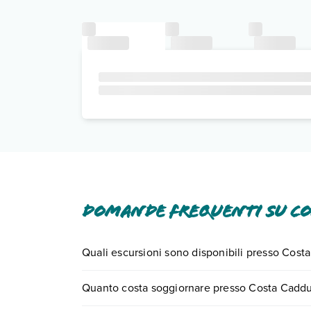
Domande frequenti su Co
Quali escursioni sono disponibili presso Cost
Tante sono le escursioni che potrai vivere sogg
Quanto costa soggiornare presso Costa Cadd
0721.17231 o
prenotando un appuntamento
.