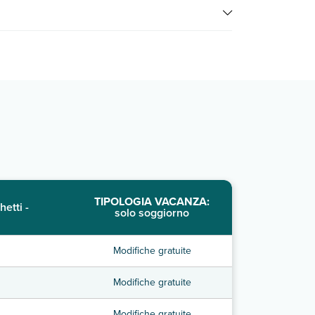
prezzi, compila il motore di ricerca e scegli quando
TIPOLOGIA VACANZA:
hetti -
solo soggiorno
Modifiche gratuite
Modifiche gratuite
Modifiche gratuite