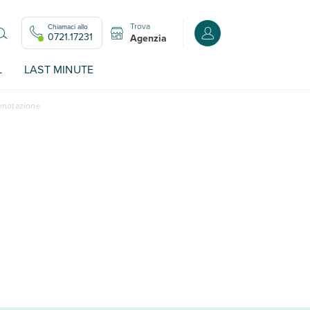
Trova
Chiamaci allo
Accedi o registrati all
0721.17231
Agenzia
L
LAST MINUTE
renotazione