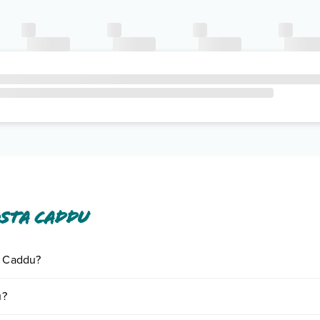
sta Caddu
a Caddu?
iornando presso Costa Caddu. Scoprile tutte nella
sezione dedicata
o c
u?