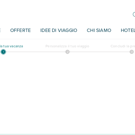
E
OFFERTE
IDEE DI VIAGGIO
CHI SIAMO
HOTE
a tua vacanza
Personalizza il tuo viaggio
Concludi la p