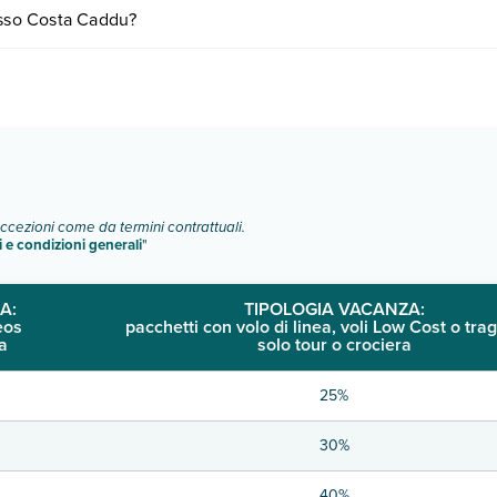
vari fattori (per es. date, condizioni dell'hotel, ecc). Per consultare i 
esso Costa Caddu?
mere:
o e descrizione
".
eccezioni come da termini contrattuali.
i e condizioni generali
"
A:
TIPOLOGIA VACANZA:
eos
pacchetti con volo di linea, voli Low Cost o trag
a
solo tour o crociera
25%
30%
40%