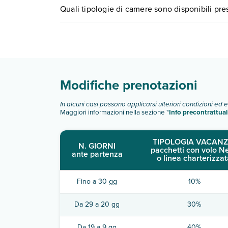
I prezzi di Costa Caddu possono variare in base a 
Quali tipologie di camere sono disponibili pr
partire.
Costa Caddu dispone di diverse tipologie di ca
Scopri tutti i dettagli nel paragrafo dedicato "
Inf
Modifiche prenotazioni
In alcuni casi possono applicarsi ulteriori condizioni ed 
Maggiori informazioni nella sezione "
Info precontrattual
TIPOLOGIA VACANZ
N. GIORNI
pacchetti con volo N
ante partenza
o linea charterizzat
Fino a 30 gg
10%
Da 29 a 20 gg
30%
Da 19 a 9 gg
40%