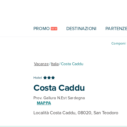
Vai al contenuto principale
PROMO
DESTINAZIONI
PARTENZ
NEW
Componi l
Vacanze
/
Italia
/
Costa Caddu
Hotel
Costa Caddu
Prov. Gallura N.Est Sardegna
MAPPA
Località Costa Caddu, 08020, San Teodoro