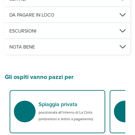
piscina con solarium attrezzato con lettini e ombrelloni a disposizi
DA PAGARE IN LOCO
Servizi facoltativi (su richiesta):
pacchetto MY HST € 10 per persona 
ESCURSIONI
Leggi Tutto
E' possibile aggiungere direttamente nella pratica del soggiorno,
NOTA BENE
Canyoning al Rio Pitrisconi
Snorkeling a Tavolara e Molara
La quota è comprensiva di prima colazione.
Gli ospiti vanno pazzi per
Spiaggia privata
posizionata all’interno di La Cinta
(ombrelloni e lettini a pagamento)