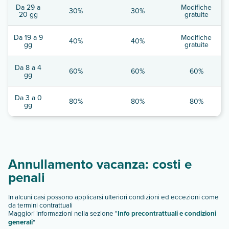
Da 29 a
Modifiche
30%
30%
20 gg
gratuite
Da 19 a 9
Modifiche
40%
40%
gg
gratuite
Da 8 a 4
60%
60%
60%
gg
Da 3 a 0
80%
80%
80%
gg
Annullamento vacanza: costi e
penali
In alcuni casi possono applicarsi ulteriori condizioni ed eccezioni come
da termini contrattuali
Maggiori informazioni nella sezione "
Info precontrattuali e condizioni
generali
"