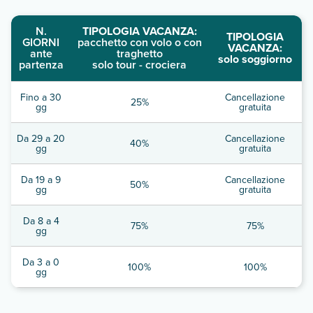
N.
TIPOLOGIA VACANZA:
TIPOLOGIA
GIORNI
pacchetto con volo o con
VACANZA:
ante
traghetto
solo soggiorno
partenza
solo tour - crociera
Fino a 30
Cancellazione
25%
gg
gratuita
Da 29 a 20
Cancellazione
40%
gg
gratuita
Da 19 a 9
Cancellazione
50%
gg
gratuita
Da 8 a 4
75%
75%
gg
Da 3 a 0
100%
100%
gg