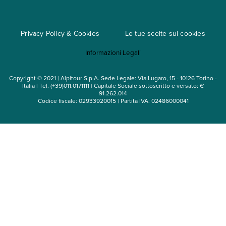
Cataloghi
Privacy Policy & Cookies
Le tue scelte sui cookies
Mappa del sito
Informazioni Legali
Noleggio auto
Copyright © 2021 | Alpitour S.p.A. Sede Legale: Via Lugaro, 15 - 10126 Torino -
Italia | Tel. (+39)011.0171111 | Capitale Sociale sottoscritto e versato: €
91.262.014
Codice fiscale: 02933920015 | Partita IVA: 02486000041