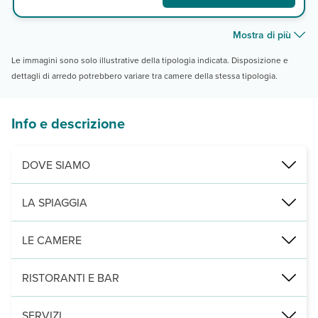
Mostra di più
Le immagini sono solo illustrative della tipologia indicata. Disposizione e
dettagli di arredo potrebbero variare tra camere della stessa tipologia.
Info e descrizione
DOVE SIAMO
località Badualga a 2,8 km dal centro di San Teodoro, 2,8 km dalla
LA SPIAGGIA
di sabbia fine, lido attrezzato e privato dell’Hotel all’interno de 
LE CAMERE
75, dalle tonalità naturali, materiali ricercati, design contemporane
RISTORANTI E BAR
sala colazione con area esterna, servizio a buffet (disponibili pro
SERVIZI