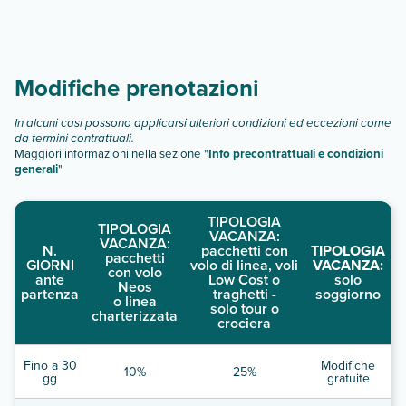
Scopri tutti i dettagli nel paragrafo dedicato "
Info e
descrizione
".
Modifiche prenotazioni
In alcuni casi possono applicarsi ulteriori condizioni ed eccezioni come
da termini contrattuali.
Maggiori informazioni nella sezione "
Info precontrattuali e condizioni
generali
"
TIPOLOGIA
TIPOLOGIA
VACANZA:
VACANZA:
N.
pacchetti con
TIPOLOGIA
pacchetti
GIORNI
volo di linea, voli
VACANZA:
con volo
ante
Low Cost o
solo
Neos
partenza
traghetti -
soggiorno
o linea
solo tour o
charterizzata
crociera
Fino a 30
Modifiche
10%
25%
gg
gratuite