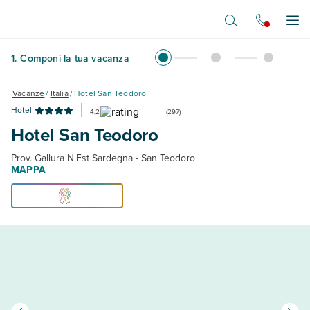
Vai al contenuto principale
Apr
1
.
Componi la tua vacanza
Vacanze
/
Italia
/
Hotel San Teodoro
Hotel
4,2
(
297
)
Hotel San Teodoro
Prov. Gallura N.Est Sardegna - San Teodoro
MAPPA