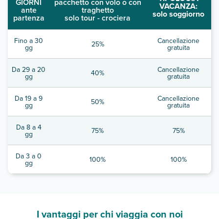
GIORNI
pacchetto con volo o con
VACANZA:
ante
traghetto
solo soggiorno
partenza
solo tour - crociera
Fino a 30
Cancellazione
25%
gg
gratuita
Da 29 a 20
Cancellazione
40%
gg
gratuita
Da 19 a 9
Cancellazione
50%
gg
gratuita
Da 8 a 4
75%
75%
gg
Da 3 a 0
100%
100%
gg
I vantaggi per chi viaggia con noi