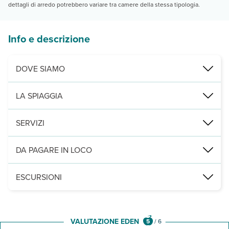
dettagli di arredo potrebbero variare tra camere della stessa tipologia.
Info e descrizione
DOVE SIAMO
In centro, a 650 m dalla spiaggia di Cala D’Ambra, a circa 1.800 m
LA SPIAGGIA
Cala d’Ambra, raggiungibile a piedi con un percorso di 650 metri (l
SERVIZI
Reception aperta tutti i giorni 9.00-13.00 e 16.00-20.00 (in caso 
DA PAGARE IN LOCO
Servizi obbligatori:
forfait servizi a persona al giorno, a partire
ESCURSIONI
Leggi Tutto
E' possibile aggiungere direttamente nella pratica del soggiorno,
Canyoning al Rio Pitrisconi
Snorkeling a Tavolara e Molara
VALUTAZIONE EDEN
5
/
6