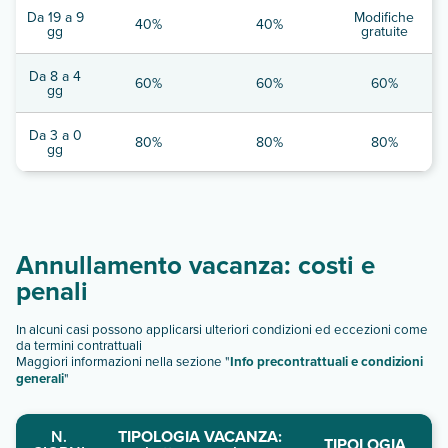
Da 19 a 9
Modifiche
40%
40%
gg
gratuite
Da 8 a 4
60%
60%
60%
gg
Da 3 a 0
80%
80%
80%
gg
Annullamento vacanza: costi e
penali
In alcuni casi possono applicarsi ulteriori condizioni ed eccezioni come
da termini contrattuali
Maggiori informazioni nella sezione "
Info precontrattuali e condizioni
generali
"
N.
TIPOLOGIA VACANZA:
TIPOLOGIA