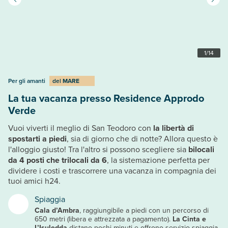
1
/
14
Per gli amanti
del
MARE
La tua vacanza presso Residence Approdo
Verde
Vuoi viverti il meglio di San Teodoro con
la libertà di
spostarti a piedi
, sia di giorno che di notte? Allora questo è
l'alloggio giusto! Tra l'altro si possono scegliere sia
bilocali
da 4 posti che trilocali da 6
, la sistemazione perfetta per
dividere i costi e trascorrere una vacanza in compagnia dei
tuoi amici h24.
Spiaggia
Cala d’Ambra
, raggiungibile a piedi con un percorso di
650 metri (libera e attrezzata a pagamento).
La Cinta e
L’Isuledda
distano pochi minuti e offrono servizio spiaggia