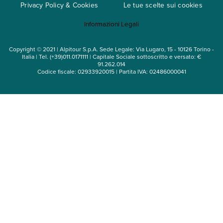
Privacy Policy & Cookies
Le tue scelte sui cookies
Mappa del sito
Informazioni Legali
Noleggio auto
Copyright © 2021 | Alpitour S.p.A. Sede Legale: Via Lugaro, 15 - 10126 Torino -
Italia | Tel. (+39)011.0171111 | Capitale Sociale sottoscritto e versato: €
91.262.014
Codice fiscale: 02933920015 | Partita IVA: 02486000041