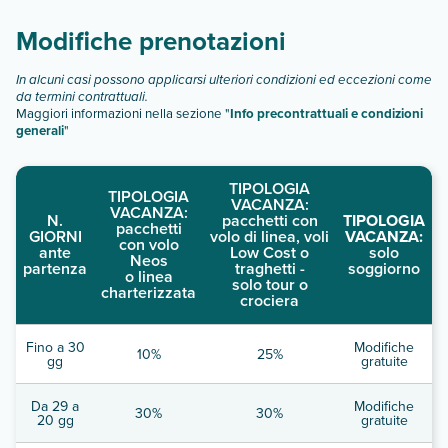
Modifiche prenotazioni
In alcuni casi possono applicarsi ulteriori condizioni ed eccezioni come
da termini contrattuali.
Maggiori informazioni nella sezione "
Info precontrattuali e condizioni
generali
"
TIPOLOGIA
TIPOLOGIA
VACANZA:
VACANZA:
N.
pacchetti con
TIPOLOGIA
pacchetti
GIORNI
volo di linea, voli
VACANZA:
con volo
ante
Low Cost o
solo
Neos
partenza
traghetti -
soggiorno
o linea
solo tour o
charterizzata
crociera
Fino a 30
Modifiche
10%
25%
gg
gratuite
Da 29 a
Modifiche
30%
30%
20 gg
gratuite