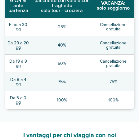
GIORNI
pacchetto con volo o con
VACANZA:
ante
traghetto
solo soggiorno
partenza
solo tour - crociera
Fino a 30
Cancellazione
25%
gg
gratuita
Da 29 a 20
Cancellazione
40%
gg
gratuita
Da 19 a 9
Cancellazione
50%
gg
gratuita
Da 8 a 4
75%
75%
gg
Da 3 a 0
100%
100%
gg
I vantaggi per chi viaggia con noi