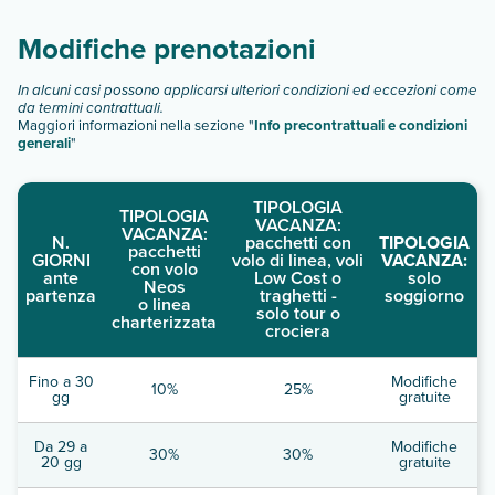
Modifiche prenotazioni
In alcuni casi possono applicarsi ulteriori condizioni ed eccezioni come
da termini contrattuali.
Maggiori informazioni nella sezione "
Info precontrattuali e condizioni
generali
"
TIPOLOGIA
TIPOLOGIA
VACANZA:
VACANZA:
N.
pacchetti con
TIPOLOGIA
pacchetti
GIORNI
volo di linea, voli
VACANZA:
con volo
ante
Low Cost o
solo
Neos
partenza
traghetti -
soggiorno
o linea
solo tour o
charterizzata
crociera
Fino a 30
Modifiche
10%
25%
gg
gratuite
Da 29 a
Modifiche
30%
30%
20 gg
gratuite