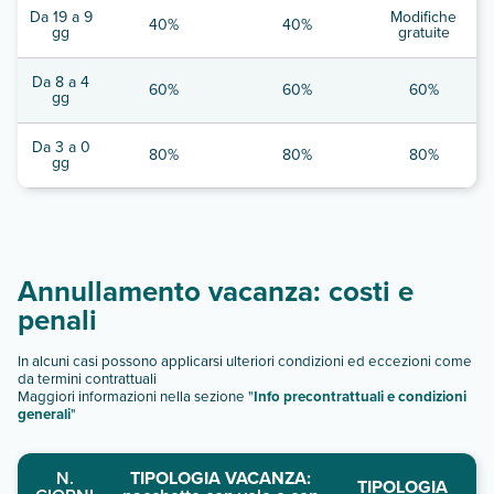
Da 19 a 9
Modifiche
40%
40%
gg
gratuite
Da 8 a 4
60%
60%
60%
gg
Da 3 a 0
80%
80%
80%
gg
Annullamento vacanza: costi e
penali
In alcuni casi possono applicarsi ulteriori condizioni ed eccezioni come
da termini contrattuali
Maggiori informazioni nella sezione "
Info precontrattuali e condizioni
generali
"
N.
TIPOLOGIA VACANZA:
TIPOLOGIA