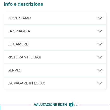
Info e descrizione
DOVE SIAMO
Altavilla Milicia, 1 km dal mare, 30 km da Palermo, 40 km da Cefal
LA SPIAGGIA
di ghiaia, privata ad uso esclusivo degli ospiti dell’albergo, si r
LE CAMERE
420, distribuite tra il complesso principale e le palazzine immerse 
RISTORANTI E BAR
1 ristorante con spazio esterno coperto e servizio a buffet con acqua 
SERVIZI
parcheggio privato incustodito, 2 piscine di acqua dolce circondate
DA PAGARE IN LOCO:
Servizi facoltativi (su richiesta alla prenotazione)
: culla 0/3 an
VALUTAZIONE EDEN
4
/
6