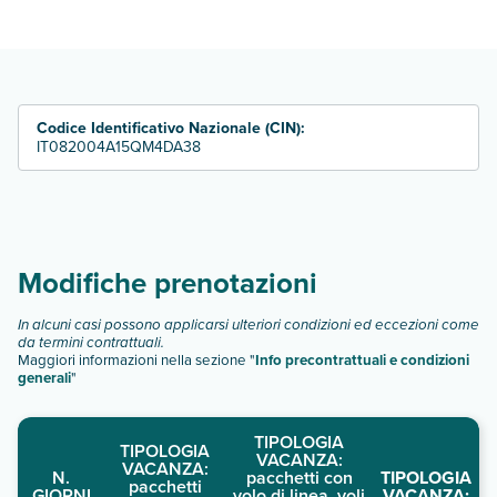
Hotel Torre Normanna dispone di diverse tipologie di camere:
camera standard
camera vista mare
camera standard uso singola
camera standard tripla
Codice Identificativo Nazionale (CIN):
camera standard quadrupla
IT082004A15QM4DA38
Scopri tutti i dettagli nel paragrafo dedicato "
Info e
descrizione
".
Modifiche prenotazioni
In alcuni casi possono applicarsi ulteriori condizioni ed eccezioni come
da termini contrattuali.
Maggiori informazioni nella sezione "
Info precontrattuali e condizioni
generali
"
TIPOLOGIA
TIPOLOGIA
VACANZA:
VACANZA:
N.
pacchetti con
TIPOLOGIA
pacchetti
GIORNI
volo di linea, voli
VACANZA: