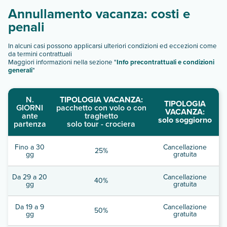
Annullamento vacanza: costi e
penali
In alcuni casi possono applicarsi ulteriori condizioni ed eccezioni come
da termini contrattuali
Maggiori informazioni nella sezione "
Info precontrattuali e condizioni
generali
"
N.
TIPOLOGIA VACANZA:
TIPOLOGIA
GIORNI
pacchetto con volo o con
VACANZA:
ante
traghetto
solo soggiorno
partenza
solo tour - crociera
Fino a 30
Cancellazione
25%
gg
gratuita
Da 29 a 20
Cancellazione
40%
gg
gratuita
Da 19 a 9
Cancellazione
50%
gg
gratuita