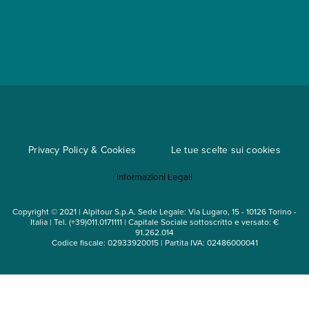
Partnership
App My Alpitour World
Documenti per l'espatrio
Parti e Riparti
Convenzioni
Trova un'agenzia
Viaggi di gruppo
Metodi di pagamento
Regole per viaggiare
Cataloghi
Privacy Policy & Cookies
Le tue scelte sui cookies
Mappa del sito
Informazioni Legali
Noleggio auto
Copyright © 2021 | Alpitour S.p.A. Sede Legale: Via Lugaro, 15 - 10126 Torino -
Italia | Tel. (+39)011.0171111 | Capitale Sociale sottoscritto e versato: €
91.262.014
Codice fiscale: 02933920015 | Partita IVA: 02486000041