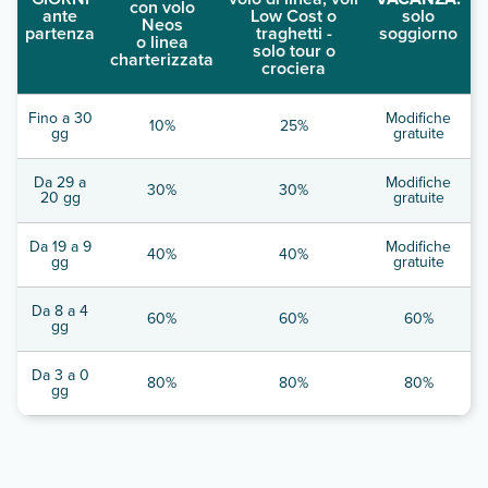
con volo
ante
Low Cost o
solo
Neos
partenza
traghetti -
soggiorno
o linea
solo tour o
charterizzata
crociera
Fino a 30
Modifiche
10%
25%
gg
gratuite
Da 29 a
Modifiche
30%
30%
20 gg
gratuite
Da 19 a 9
Modifiche
40%
40%
gg
gratuite
Da 8 a 4
60%
60%
60%
gg
Da 3 a 0
80%
80%
80%
gg