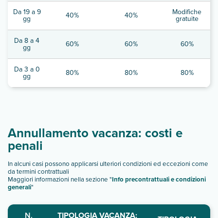
Da 19 a 9
Modifiche
40%
40%
gg
gratuite
Da 8 a 4
60%
60%
60%
gg
Da 3 a 0
80%
80%
80%
gg
Annullamento vacanza: costi e
penali
In alcuni casi possono applicarsi ulteriori condizioni ed eccezioni come
da termini contrattuali
Maggiori informazioni nella sezione "
Info precontrattuali e condizioni
generali
"
N.
TIPOLOGIA VACANZA: