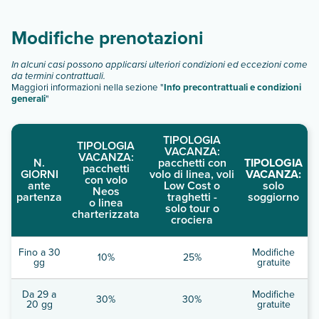
descrizione
".
Modifiche prenotazioni
In alcuni casi possono applicarsi ulteriori condizioni ed eccezioni come
da termini contrattuali.
Maggiori informazioni nella sezione "
Info precontrattuali e condizioni
generali
"
TIPOLOGIA
TIPOLOGIA
VACANZA:
VACANZA:
N.
pacchetti con
TIPOLOGIA
pacchetti
GIORNI
volo di linea, voli
VACANZA:
con volo
ante
Low Cost o
solo
Neos
partenza
traghetti -
soggiorno
o linea
solo tour o
charterizzata
crociera
Fino a 30
Modifiche
10%
25%
gg
gratuite
Da 29 a
Modifiche
30%
30%
20 gg
gratuite