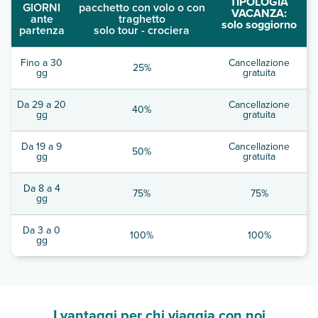
TIPOLOGIA
GIORNI
pacchetto con volo o con
VACANZA:
ante
traghetto
solo soggiorno
partenza
solo tour - crociera
Fino a 30
Cancellazione
25%
gg
gratuita
Da 29 a 20
Cancellazione
40%
gg
gratuita
Da 19 a 9
Cancellazione
50%
gg
gratuita
Da 8 a 4
75%
75%
gg
Da 3 a 0
100%
100%
gg
I vantaggi per chi viaggia con noi