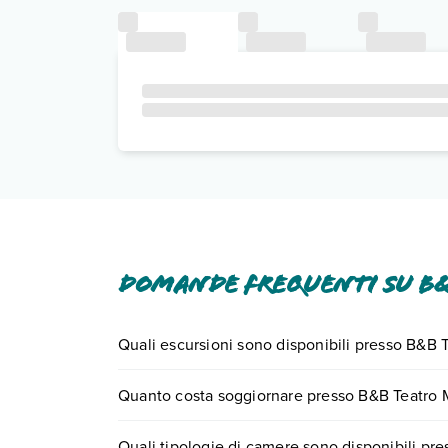
Domande frequenti su B
Quali escursioni sono disponibili presso B&B 
Tante sono le escursioni che potrai vivere sogg
Quanto costa soggiornare presso B&B Teatro
0721.17231 o
prenotando un appuntamento
.
I prezzi di B&B Teatro Massimo possono variare in 
Quali tipologie di camere sono disponibili pr