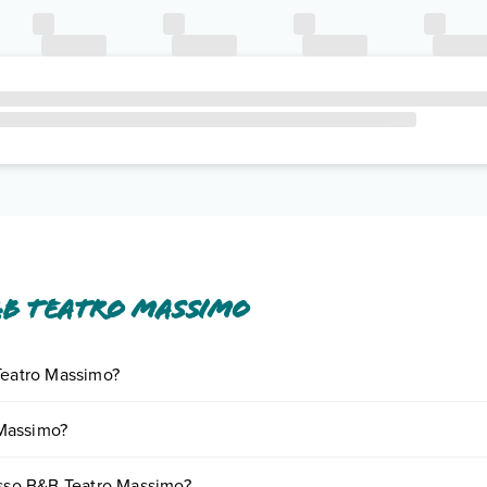
&B Teatro Massimo
Teatro Massimo?
iornando presso B&B Teatro Massimo. Scoprile tutte nella
sezione dedi
 Massimo?
base a vari fattori (per es. date, condizioni dell'hotel, ecc). Per consul
esso B&B Teatro Massimo?