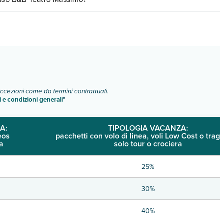
e di camere:
o e descrizione
".
eccezioni come da termini contrattuali.
i e condizioni generali
"
A:
TIPOLOGIA VACANZA:
eos
pacchetti con volo di linea, voli Low Cost o trag
a
solo tour o crociera
25%
30%
40%