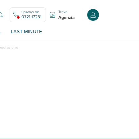
Trova
Chiamaci allo
Accedi o registrati all
0721.17231
Agenzia
L
LAST MINUTE
renotazione