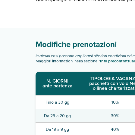
quando partire.
B&B Teatro Massimo dispone di diverse tipologi
Scopri tutti i dettagli nel paragrafo dedicato "
Inf
Modifiche prenotazioni
In alcuni casi possono applicarsi ulteriori condizioni ed 
Maggiori informazioni nella sezione "
Info precontrattual
TIPOLOGIA VACANZ
N. GIORNI
pacchetti con volo N
ante partenza
o linea charterizzat
Fino a 30 gg
10%
Da 29 a 20 gg
30%
Da 19 a 9 gg
40%