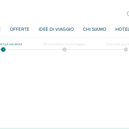
E
OFFERTE
IDEE DI VIAGGIO
CHI SIAMO
HOTE
a tua vacanza
Personalizza il tuo viaggio
Concludi la p