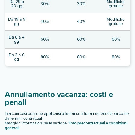
Da 29 a
Modifiche
30%
30%
20 gg
gratuite
Da 19 a 9
Modifiche
40%
40%
gg
gratuite
Da 8 a 4
60%
60%
60%
gg
Da 3 a 0
80%
80%
80%
gg
Annullamento vacanza: costi e
penali
In alcuni casi possono applicarsi ulteriori condizioni ed eccezioni come
da termini contrattuali
Maggiori informazioni nella sezione "
Info precontrattuali e condizioni
generali
"