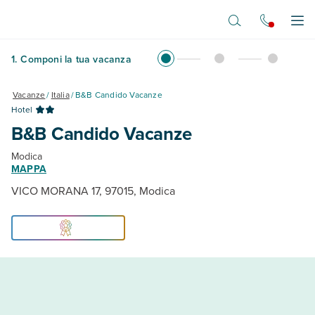
Vai al contenuto principale
Apr
1
.
Componi la tua vacanza
Vacanze
/
Italia
/
B&B Candido Vacanze
Hotel
B&B Candido Vacanze
Modica
MAPPA
VICO MORANA 17, 97015, Modica