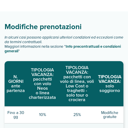
Scopri tutti i dettagli nel paragrafo dedicato "
Info e
descrizione
".
Modifiche prenotazioni
In alcuni casi possono applicarsi ulteriori condizioni ed eccezioni come
da termini contrattuali.
Maggiori informazioni nella sezione "
Info precontrattuali e condizioni
generali
"
TIPOLOGIA
TIPOLOGIA
VACANZA:
VACANZA:
N.
pacchetti con
TIPOLOGIA
pacchetti
GIORNI
volo di linea, voli
VACANZA:
con volo
ante
Low Cost o
solo
Neos
partenza
traghetti -
soggiorno
o linea
solo tour o
charterizzata
crociera
Fino a 30
Modifiche
10%
25%
gg
gratuite