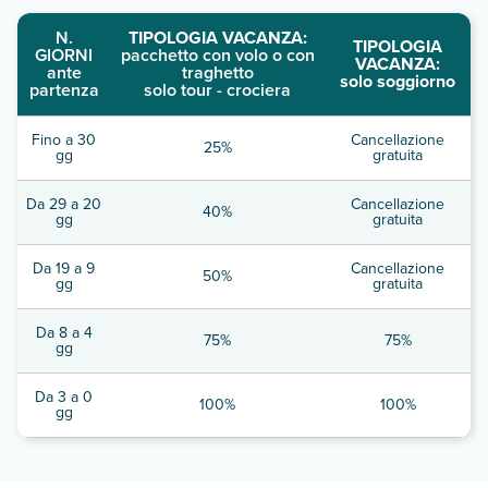
N.
TIPOLOGIA VACANZA:
TIPOLOGIA
GIORNI
pacchetto con volo o con
VACANZA:
ante
traghetto
solo soggiorno
partenza
solo tour - crociera
Fino a 30
Cancellazione
25%
gg
gratuita
Da 29 a 20
Cancellazione
40%
gg
gratuita
Da 19 a 9
Cancellazione
50%
gg
gratuita
Da 8 a 4
75%
75%
gg
Da 3 a 0
100%
100%
gg