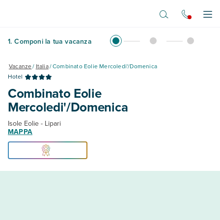
Vai al contenuto principale
Apr
1
.
Componi la tua vacanza
Vacanze
/
Italia
/
Combinato Eolie Mercoledi'/Domenica
Hotel
Combinato Eolie
Mercoledi'/Domenica
Isole Eolie - Lipari
MAPPA