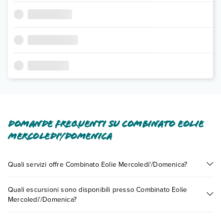
Domande frequenti su Combinato Eolie
Mercoledi'/Domenica
Quali servizi offre Combinato Eolie Mercoledi'/Domenica?
Combinato Eolie Mercoledi'/Domenica offre diversi servizi
Quali escursioni sono disponibili presso Combinato Eolie
inclusi o a pagamento tra cui: wi-fi in camera.
Mercoledi'/Domenica?
Scopri tutti i dettagli nel paragrafo dedicato "
Info e
descrizione
".
Tante sono le escursioni che potrai vivere soggiornando