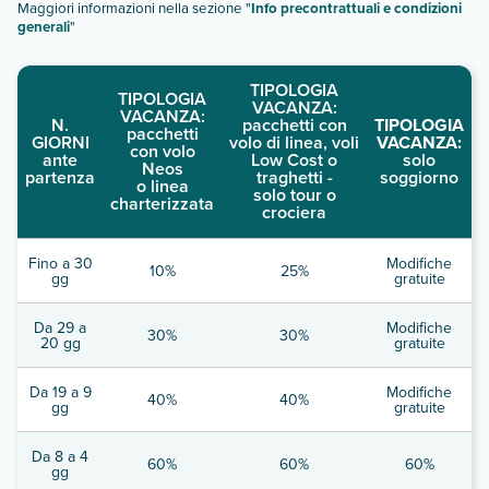
Maggiori informazioni nella sezione "
Info precontrattuali e condizioni
generali
"
TIPOLOGIA
TIPOLOGIA
VACANZA:
VACANZA:
N.
pacchetti con
TIPOLOGIA
pacchetti
GIORNI
volo di linea, voli
VACANZA:
con volo
ante
Low Cost o
solo
Neos
partenza
traghetti -
soggiorno
o linea
solo tour o
charterizzata
crociera
Fino a 30
Modifiche
10%
25%
gg
gratuite
Da 29 a
Modifiche
30%
30%
20 gg
gratuite
Da 19 a 9
Modifiche
40%
40%
gg
gratuite
Da 8 a 4
60%
60%
60%
gg