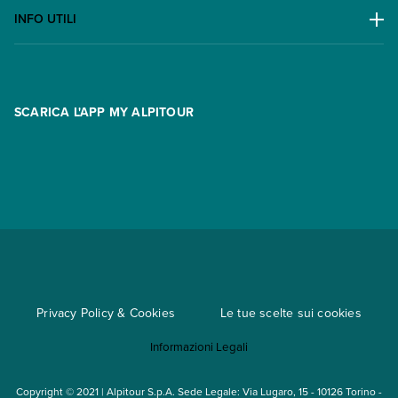
Escursioni
Lavora con noi
INFO UTILI
Offerte
Contatti
FAQ
Promo
Area riservata
Opzione Flexi
Racconti
SCARICA L'APP MY ALPITOUR
Assicurazioni
Condizioni generali di contratto
Partnership
App My Alpitour World
Documenti per l'espatrio
Parti e Riparti
Convenzioni
Trova un'agenzia
Viaggi di gruppo
Metodi di pagamento
Regole per viaggiare
Cataloghi
Privacy Policy & Cookies
Le tue scelte sui cookies
Mappa del sito
Informazioni Legali
Noleggio auto
Copyright © 2021 | Alpitour S.p.A. Sede Legale: Via Lugaro, 15 - 10126 Torino -