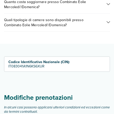
Quanto costa soggiornare presso Combinato Eolie
presso Combinato Eolie Mercoledi'/Domenica. Scoprile tutte
Mercoledi'/Domenica?
nella
sezione dedicata
o contatta il call center chiamando il
numero 0721.17231 o
prenotando un appuntamento
.
I prezzi di Combinato Eolie Mercoledi'/Domenica possono
Quali tipologie di camere sono disponibili presso
variare in base a vari fattori (per es. date, condizioni dell'hotel,
Combinato Eolie Mercoledi'/Domenica?
ecc). Per consultare i prezzi, compila il motore di ricerca e
scegli quando partire.
Combinato Eolie Mercoledi'/Domenica dispone di diverse
tipologie di camere:
camera standard
camera classic
Scopri tutti i dettagli nel paragrafo dedicato "
Info e
Codice Identificativo Nazionale (CIN):
descrizione
IT083041A1N6KS6XUR
".
Modifiche prenotazioni
In alcuni casi possono applicarsi ulteriori condizioni ed eccezioni come
da termini contrattuali.