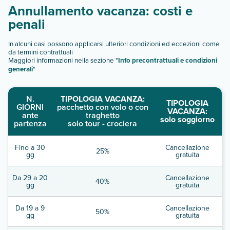
Annullamento vacanza: costi e
penali
In alcuni casi possono applicarsi ulteriori condizioni ed eccezioni come
da termini contrattuali
Maggiori informazioni nella sezione "
Info precontrattuali e condizioni
generali
"
N.
TIPOLOGIA VACANZA:
TIPOLOGIA
GIORNI
pacchetto con volo o con
VACANZA:
ante
traghetto
solo soggiorno
partenza
solo tour - crociera
Fino a 30
Cancellazione
25%
gg
gratuita
Da 29 a 20
Cancellazione
40%
gg
gratuita
Da 19 a 9
Cancellazione
50%
gg
gratuita