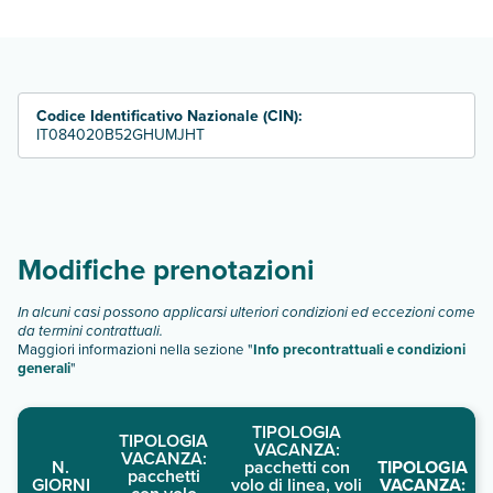
consultare i prezzi, compila il motore di ricerca e scegli
quando partire.
Codice Identificativo Nazionale (CIN):
IT084020B52GHUMJHT
Modifiche prenotazioni
In alcuni casi possono applicarsi ulteriori condizioni ed eccezioni come
da termini contrattuali.
Maggiori informazioni nella sezione "
Info precontrattuali e condizioni
generali
"
TIPOLOGIA
TIPOLOGIA
VACANZA:
VACANZA:
N.
pacchetti con
TIPOLOGIA
pacchetti
GIORNI
volo di linea, voli
VACANZA: