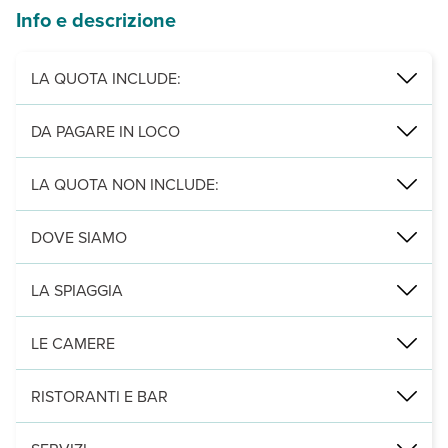
Info e descrizione
LA QUOTA INCLUDE:
accoglienza con transfert da/per aeroporto, parcheggio gratuito (
DA PAGARE IN LOCO
Servizi facoltativi:
mezza pensione (cena a base di pesce o carne, 
LA QUOTA NON INCLUDE:
Servizio bar - bevande escluse nella cena
DOVE SIAMO
A 800 m da Cala Pisana, 2 km da Porto Vecchio, 1 km dal'aeroport
LA SPIAGGIA
A 800 m dalla spiaggia di Cala Pisana, a 1 km da Cala Creta, di ro
LE CAMERE
Camere poste a piano terra su dei viali che si distinguono per l’i
RISTORANTI E BAR
Colazione a buffet. Ristorante di cucina tipica lampedusiana nel ri