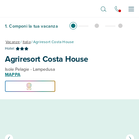
Vai al contenuto principale
Apr
1
.
Componi la tua vacanza
Vacanze
/
Italia
/
Agriresort Costa House
Hotel
Agriresort Costa House
Isole Pelagie - Lampedusa
MAPPA