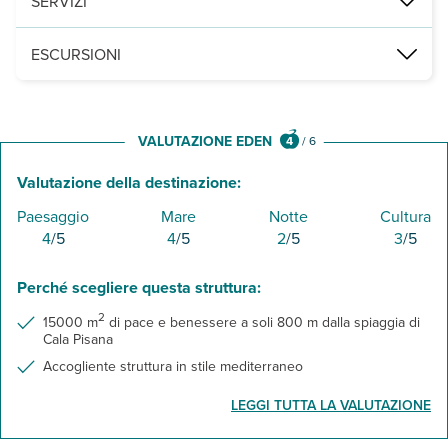
SERVIZI
Libero utilizzo dell’area relax, servizio bar, trasferimenti in arriv
ESCURSIONI
E' possibile aggiungere al soggiorno, una o più delle seguenti esc
- Escursione diurna in barca dell'isola di Lampedusa
- Escursione notturna in barca dell'isola di Lampedusa
VALUTAZIONE EDEN
4
/
6
Valutazione della destinazione:
Paesaggio
Mare
Notte
Cultura
4
/5
4
/5
2
/5
3
/5
Perché scegliere questa struttura:
2
15000 m
di pace e benessere a soli 800 m dalla spiaggia di
Cala Pisana
Accogliente struttura in stile mediterraneo
LEGGI TUTTA LA VALUTAZIONE