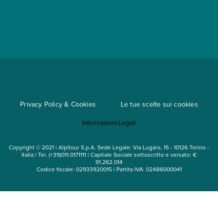
Partnership
App My Alpitour World
Documenti per l'espatrio
Parti e Riparti
Convenzioni
Trova un'agenzia
Viaggi di gruppo
Metodi di pagamento
Regole per viaggiare
Cataloghi
Privacy Policy & Cookies
Le tue scelte sui cookies
Mappa del sito
Informazioni Legali
Noleggio auto
Copyright © 2021 | Alpitour S.p.A. Sede Legale: Via Lugaro, 15 - 10126 Torino -
Italia | Tel. (+39)011.0171111 | Capitale Sociale sottoscritto e versato: €
91.262.014
Codice fiscale: 02933920015 | Partita IVA: 02486000041