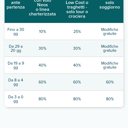
con volo
ante
Low Cost o
solo
Neos
partenza
traghetti -
soggiorno
o linea
solo tour o
charterizzata
crociera
Fino a 30
Modifiche
10%
25%
gg
gratuite
Da 29 a
Modifiche
30%
30%
20 gg
gratuite
Da 19 a 9
Modifiche
40%
40%
gg
gratuite
Da 8 a 4
60%
60%
60%
gg
Da 3 a 0
80%
80%
80%
gg