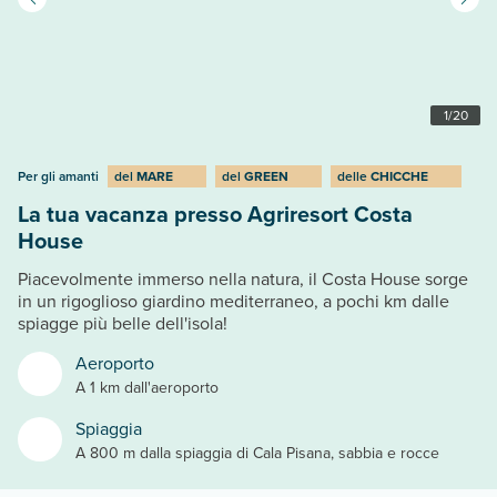
1
/
20
Per gli amanti
del
MARE
del
GREEN
delle
CHICCHE
La tua vacanza presso Agriresort Costa
House
Piacevolmente immerso nella natura, il Costa House sorge
in un rigoglioso giardino mediterraneo, a pochi km dalle
spiagge più belle dell'isola!
Aeroporto
A 1 km dall'aeroporto
Spiaggia
A 800 m dalla spiaggia di Cala Pisana, sabbia e rocce