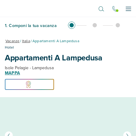
Vai al contenuto principale
Apr
1
.
Componi la tua vacanza
Vacanze
/
Italia
/
Appartamenti A Lampedusa
Hotel
Appartamenti A Lampedusa
Isole Pelagie - Lampedusa
MAPPA