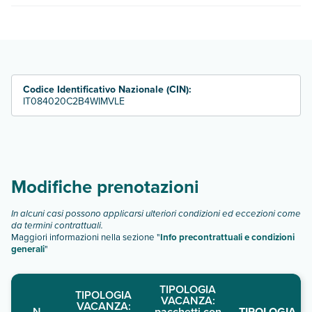
quando partire.
Appartamenti A Lampedusa dispone di diverse tipologie di
camere:
trilocale
bilocale
Scopri tutti i dettagli nel paragrafo dedicato "
Info e
Codice Identificativo Nazionale (CIN):
descrizione
IT084020C2B4WIMVLE
".
Modifiche prenotazioni
In alcuni casi possono applicarsi ulteriori condizioni ed eccezioni come
da termini contrattuali.
Maggiori informazioni nella sezione "
Info precontrattuali e condizioni
generali
"
TIPOLOGIA
TIPOLOGIA
VACANZA:
VACANZA:
N.
pacchetti con
TIPOLOGIA