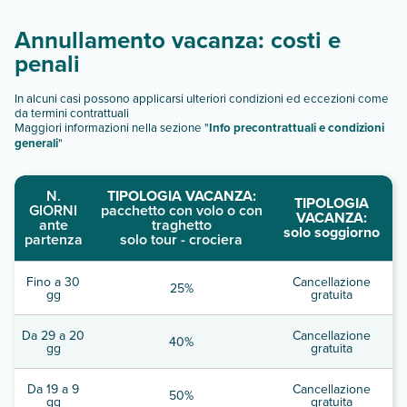
Annullamento vacanza: costi e
penali
In alcuni casi possono applicarsi ulteriori condizioni ed eccezioni come
da termini contrattuali
Maggiori informazioni nella sezione "
Info precontrattuali e condizioni
generali
"
N.
TIPOLOGIA VACANZA:
TIPOLOGIA
GIORNI
pacchetto con volo o con
VACANZA:
ante
traghetto
solo soggiorno
partenza
solo tour - crociera
Fino a 30
Cancellazione
25%
gg
gratuita
Da 29 a 20
Cancellazione
40%
gg
gratuita
Da 19 a 9
Cancellazione
50%
gg
gratuita