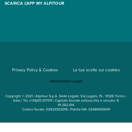
SCARICA L'APP MY ALPITOUR
Assicurazioni
Condizioni generali di contratto
Partnership
App My Alpitour World
Documenti per l'espatrio
Parti e Riparti
Convenzioni
Trova un'agenzia
Viaggi di gruppo
Metodi di pagamento
Regole per viaggiare
Cataloghi
Privacy Policy & Cookies
Le tue scelte sui cookies
Mappa del sito
Informazioni Legali
Noleggio auto
Copyright © 2021 | Alpitour S.p.A. Sede Legale: Via Lugaro, 15 - 10126 Torino -
Italia | Tel. (+39)011.0171111 | Capitale Sociale sottoscritto e versato: €
91.262.014
Codice fiscale: 02933920015 | Partita IVA: 02486000041