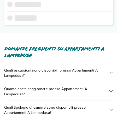
Domande frequenti su Appartamenti A
Lampedusa
Quali escursioni sono disponibili presso Appartamenti A
Lampedusa?
Tante sono le escursioni che potrai vivere soggiornando
Quanto costa soggiornare presso Appartamenti A
presso Appartamenti A Lampedusa. Scoprile tutte nella
Lampedusa?
sezione dedicata
o contatta il call center chiamando il numero
0721.17231 o
prenotando un appuntamento
.
I prezzi di Appartamenti A Lampedusa possono variare in base
Quali tipologie di camere sono disponibili presso
a vari fattori (per es. date, condizioni dell'hotel, ecc). Per
Appartamenti A Lampedusa?
consultare i prezzi, compila il motore di ricerca e scegli