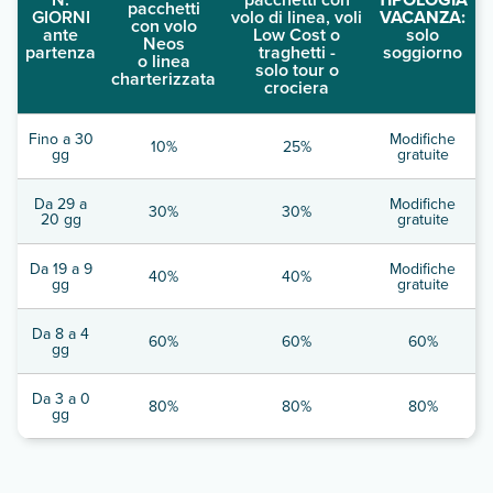
pacchetti
GIORNI
volo di linea, voli
VACANZA:
con volo
ante
Low Cost o
solo
Neos
partenza
traghetti -
soggiorno
o linea
solo tour o
charterizzata
crociera
Fino a 30
Modifiche
10%
25%
gg
gratuite
Da 29 a
Modifiche
30%
30%
20 gg
gratuite
Da 19 a 9
Modifiche
40%
40%
gg
gratuite
Da 8 a 4
60%
60%
60%
gg
Da 3 a 0
80%
80%
80%
gg