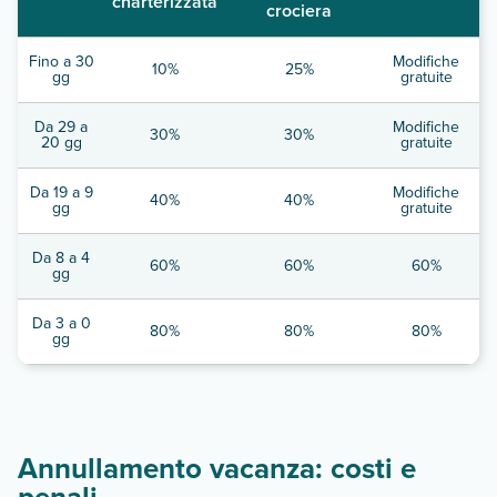
charterizzata
crociera
Fino a 30
Modifiche
10%
25%
gg
gratuite
Da 29 a
Modifiche
30%
30%
20 gg
gratuite
Da 19 a 9
Modifiche
40%
40%
gg
gratuite
Da 8 a 4
60%
60%
60%
gg
Da 3 a 0
80%
80%
80%
gg
Annullamento vacanza: costi e
penali