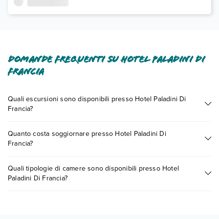
Domande frequenti su Hotel Paladini Di
Francia
Quali escursioni sono disponibili presso Hotel Paladini Di
Francia?
Tante sono le escursioni che potrai vivere soggiornando
Quanto costa soggiornare presso Hotel Paladini Di
presso Hotel Paladini Di Francia. Scoprile tutte nella
sezione
Francia?
dedicata
o contatta il call center chiamando il numero
0721.17231 o
prenotando un appuntamento
.
I prezzi di Hotel Paladini Di Francia possono variare in base a
Quali tipologie di camere sono disponibili presso Hotel
vari fattori (per es. date, condizioni dell'hotel, ecc). Per
Paladini Di Francia?
consultare i prezzi, compila il motore di ricerca e scegli
quando partire.
Hotel Paladini Di Francia dispone di diverse tipologie di
camere: