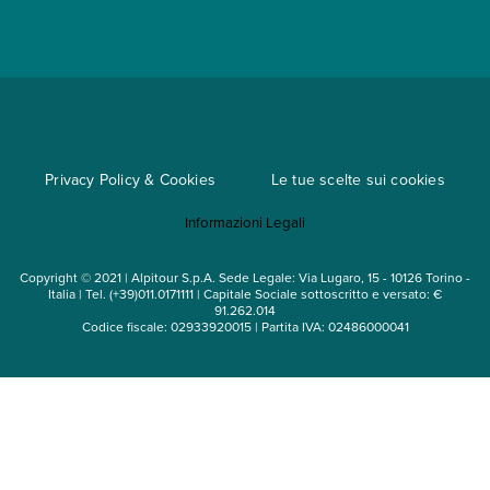
Parti e Riparti
Convenzioni
Trova un'agenzia
Viaggi di gruppo
Metodi di pagamento
Regole per viaggiare
Cataloghi
Privacy Policy & Cookies
Le tue scelte sui cookies
Mappa del sito
Informazioni Legali
Noleggio auto
Copyright © 2021 | Alpitour S.p.A. Sede Legale: Via Lugaro, 15 - 10126 Torino -
Italia | Tel. (+39)011.0171111 | Capitale Sociale sottoscritto e versato: €
91.262.014
Codice fiscale: 02933920015 | Partita IVA: 02486000041