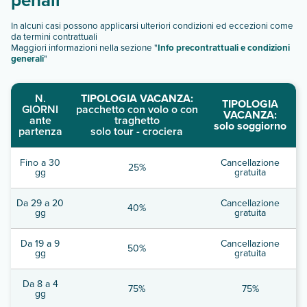
In alcuni casi possono applicarsi ulteriori condizioni ed eccezioni come
da termini contrattuali
Maggiori informazioni nella sezione "
Info precontrattuali e condizioni
generali
"
N.
TIPOLOGIA VACANZA:
TIPOLOGIA
GIORNI
pacchetto con volo o con
VACANZA:
ante
traghetto
solo soggiorno
partenza
solo tour - crociera
Fino a 30
Cancellazione
25%
gg
gratuita
Da 29 a 20
Cancellazione
40%
gg
gratuita
Da 19 a 9
Cancellazione
50%
gg
gratuita
Da 8 a 4
75%
75%
gg