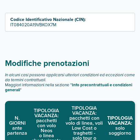
classic
mini suite
superior
Codice Identificativo Nazionale (CIN):
Scopri tutti i dettagli nel paragrafo dedicato "
Info e
IT084020A19VBKOX7M
descrizione
".
Modifiche prenotazioni
In alcuni casi possono applicarsi ulteriori condizioni ed eccezioni come
da termini contrattuali.
Maggiori informazioni nella sezione "
Info precontrattuali e condizioni
generali
"
TIPOLOGIA
TIPOLOGIA
VACANZA:
VACANZA:
N.
pacchetti con
TIPOLOGIA
pacchetti
GIORNI
volo di linea, voli
VACANZA:
con volo
ante
Low Cost o
solo
Neos
partenza
traghetti -
soggiorno
o linea
solo tour o