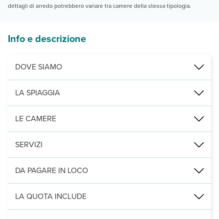
dettagli di arredo potrebbero variare tra camere della stessa tipologia.
Info e descrizione
DOVE SIAMO
A 150 m dalla spiaggia della Guitgia, 700 m dal centro.
LA SPIAGGIA
Di sabbia, a 150 metri dalla bellissima spiaggia della Guitgia.
LE CAMERE
25, distribuite su due piani, dispongono tutte di aria condizionata
SERVIZI
Solarium panoramico e transfer da/per l’aeroporto.
DA PAGARE IN LOCO
Servizi facoltativi (da segnalare alla prenotazione):
pacchetto 7 
LA QUOTA INCLUDE
soggiorno con prima colazione