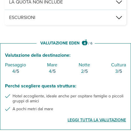
LA QUOTA NON INCLUDE
trasferimento da/per aeroporto € 12 per persona a/r (servizio gra
ESCURSIONI
E' possibile aggiungere al soggiorno, una o più delle seguenti esc
- Escursione diurna in barca dell'isola di Lampedusa
- Escursione notturna in barca dell'isola di Lampedusa
VALUTAZIONE EDEN
4
/
6
Valutazione della destinazione:
Paesaggio
Mare
Notte
Cultura
4
/5
4
/5
2
/5
3
/5
Perché scegliere questa struttura:
Hotel accogliente, ideale anche per ospitare famiglie o piccoli
gruppi di amici
A pochi metri dal mare
LEGGI TUTTA LA VALUTAZIONE