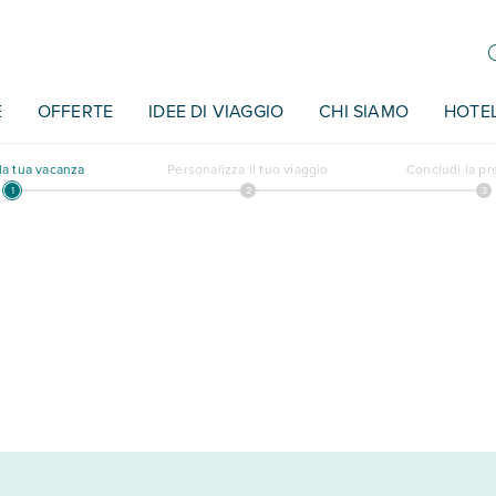
E
OFFERTE
IDEE DI VIAGGIO
CHI SIAMO
HOTE
a tua vacanza
Personalizza il tuo viaggio
Concludi la p