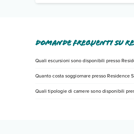
Domande frequenti su Re
Quali escursioni sono disponibili presso Resi
Tante sono le escursioni che potrai vivere sogg
Quanto costa soggiornare presso Residence S
0721.17231 o
prenotando un appuntamento
.
I prezzi di Residence Sciaranda possono variare in
Quali tipologie di camere sono disponibili pr
quando partire.
Residence Sciaranda dispone di diverse tipolog
appartamento bilocale
appartamento trilocale
Scopri tutti i dettagli nel paragrafo dedicato "
Inf