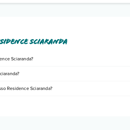
sidence Sciaranda
dence Sciaranda?
iornando presso Residence Sciaranda. Scoprile tutte nella
sezione ded
ciaranda?
 base a vari fattori (per es. date, condizioni dell'hotel, ecc). Per consu
esso Residence Sciaranda?
ie di camere:
o e descrizione
".