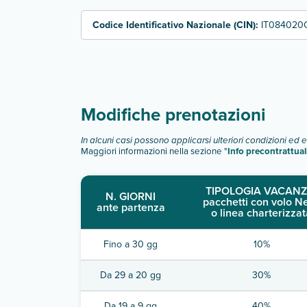
Codice Identificativo Nazionale (CIN):
IT084020
Modifiche prenotazioni
In alcuni casi possono applicarsi ulteriori condizioni ed 
Maggiori informazioni nella sezione "
Info precontrattual
TIPOLOGIA VACANZ
N. GIORNI
pacchetti con volo N
ante partenza
o linea charterizzat
Fino a 30 gg
10%
Da 29 a 20 gg
30%
Da 19 a 9 gg
40%