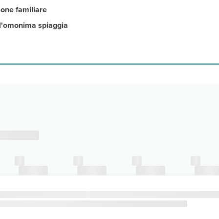
ione familiare
all'omonima spiaggia