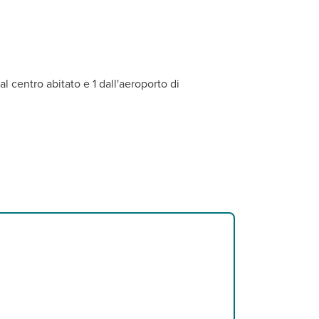
 satellitare e connessione Wi-Fi.
cheria da bagno (con cambio infrasettimanale) - biancheria da let
 genitori.
l centro abitato e 1 dall'aeroporto di