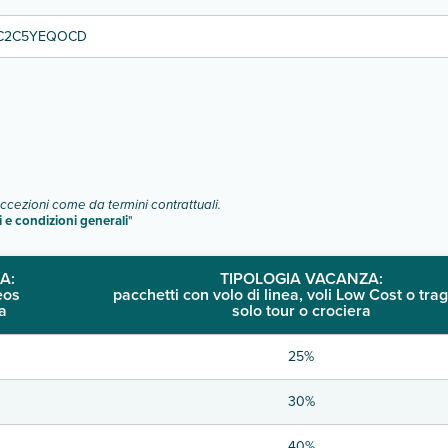
C2C5YEQOCD
eccezioni come da termini contrattuali.
i e condizioni generali
"
A:
TIPOLOGIA VACANZA:
eos
pacchetti con volo di linea, voli Low Cost o trag
a
solo tour o crociera
25%
30%
40%