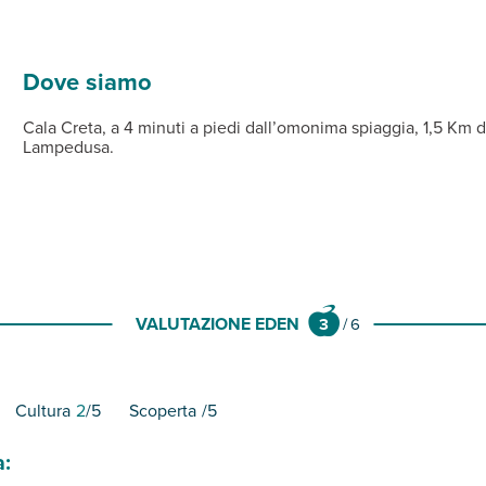
re non disponibili) e con acque chiare e cristalline.
a e frigorifero, servizi privati con doccia, aria condizionata, TV
io.
delle seguenti escursioni in barca:
rsona a settimana che comprende consumi (acqua, luce, gas) - bian
dusa
er settimana (su richiesta alla prenotazione), gratis se dorme con i
Dove siamo
mpedusa
Cala Creta, a 4 minuti a piedi dall’omonima spiaggia, 1,5 Km da
Lampedusa.
VALUTAZIONE EDEN
3
/
6
Cultura
2
/5
Scoperta
/5
a: