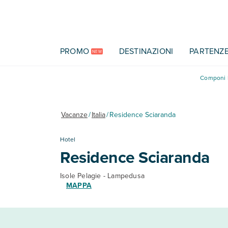
Vai al contenuto principale
PROMO
DESTINAZIONI
PARTENZ
NEW
Componi l
Vacanze
/
Italia
/
Residence Sciaranda
Hotel
Residence Sciaranda
Isole Pelagie - Lampedusa
MAPPA