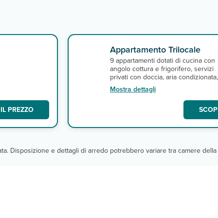
Appartamento Trilocale
9 appartamenti dotati di cucina con
angolo cottura e frigorifero, servizi
TV
privati con doccia, aria condizionata
satellitare e connessione Wi-Fi.
Mostra dettagli
IL PREZZO
SCOPR
cata. Disposizione e dettagli di arredo potrebbero variare tra camere della 