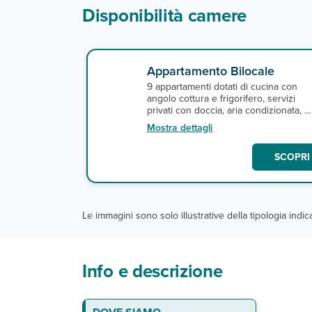
Disponibilità camere
Appartamento Bilocale
9 appartamenti dotati di cucina con
angolo cottura e frigorifero, servizi
privati con doccia, aria condizionata, 
satellitare e connessione Wi-Fi.
Mostra dettagli
SCOPRI 
Le immagini sono solo illustrative della tipologia indi
Info e descrizione
La spiaggia
Le camere
Servizi
DA PAGARE IN LOCO
Escursioni