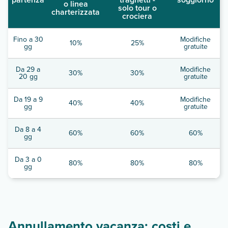
o linea
solo tour o
charterizzata
crociera
Fino a 30
Modifiche
10%
25%
gg
gratuite
Da 29 a
Modifiche
30%
30%
20 gg
gratuite
Da 19 a 9
Modifiche
40%
40%
gg
gratuite
Da 8 a 4
60%
60%
60%
gg
Da 3 a 0
80%
80%
80%
gg
Annullamento vacanza: costi e