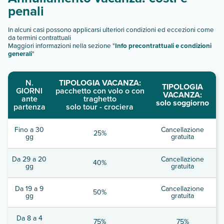
penali
In alcuni casi possono applicarsi ulteriori condizioni ed eccezioni come
da termini contrattuali
Maggiori informazioni nella sezione "
Info precontrattuali e condizioni
generali
"
N.
TIPOLOGIA VACANZA:
TIPOLOGIA
GIORNI
pacchetto con volo o con
VACANZA:
ante
traghetto
solo soggiorno
partenza
solo tour - crociera
Fino a 30
Cancellazione
25%
gg
gratuita
Da 29 a 20
Cancellazione
40%
gg
gratuita
Da 19 a 9
Cancellazione
50%
gg
gratuita
Da 8 a 4
75%
75%