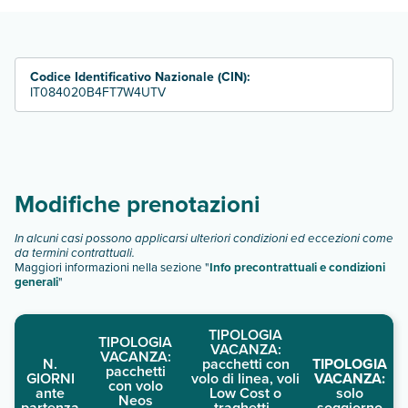
bilocale
trilocale
Scopri tutti i dettagli nel paragrafo dedicato "
Info e
descrizione
".
Codice Identificativo Nazionale (CIN):
IT084020B4FT7W4UTV
Modifiche prenotazioni
In alcuni casi possono applicarsi ulteriori condizioni ed eccezioni come
da termini contrattuali.
Maggiori informazioni nella sezione "
Info precontrattuali e condizioni
generali
"
TIPOLOGIA
TIPOLOGIA
VACANZA:
VACANZA:
N.
pacchetti con
TIPOLOGIA
pacchetti
GIORNI
volo di linea, voli
VACANZA:
con volo
ante
Low Cost o
solo
Neos
partenza
traghetti -
soggiorno