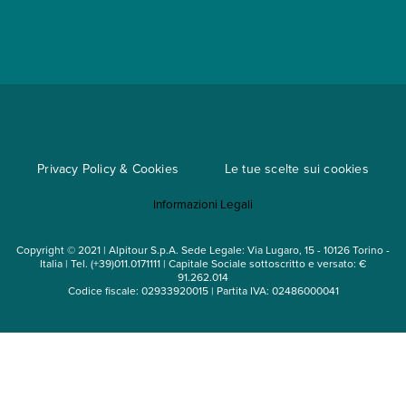
App My Alpitour World
Documenti per l'espatrio
Parti e Riparti
Convenzioni
Trova un'agenzia
Viaggi di gruppo
Metodi di pagamento
Regole per viaggiare
Cataloghi
Privacy Policy & Cookies
Le tue scelte sui cookies
Mappa del sito
Informazioni Legali
Noleggio auto
Copyright © 2021 | Alpitour S.p.A. Sede Legale: Via Lugaro, 15 - 10126 Torino -
Italia | Tel. (+39)011.0171111 | Capitale Sociale sottoscritto e versato: €
91.262.014
Codice fiscale: 02933920015 | Partita IVA: 02486000041