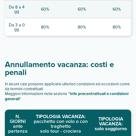
Da 8 a 4
60%
60%
60%
gg
Da 3 a 0
80%
80%
80%
gg
Annullamento vacanza: costi e
penali
In alcuni casi possono applicarsi ulteriori condizioni ed eccezioni come
da termini contrattuali
Maggiori informazioni nella sezione "
Info precontrattuali e condizioni
generali
"
N.
TIPOLOGIA VACANZA:
TIPOLOGIA
GIORNI
pacchetto con volo o con
VACANZA:
ante
traghetto
solo soggiorno
partenza
solo tour - crociera