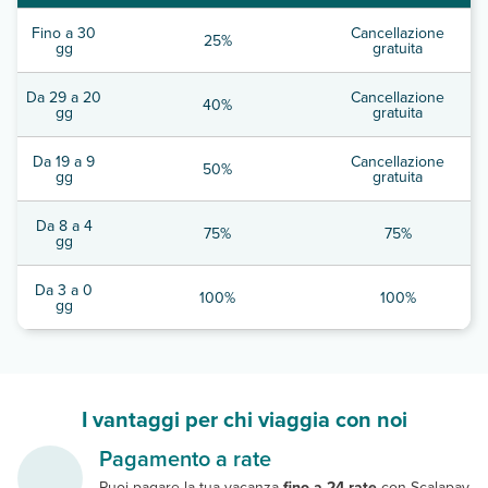
Fino a 30
Cancellazione
25%
gg
gratuita
Da 29 a 20
Cancellazione
40%
gg
gratuita
Da 19 a 9
Cancellazione
50%
gg
gratuita
Da 8 a 4
75%
75%
gg
Da 3 a 0
100%
100%
gg
I vantaggi per chi viaggia con noi
Pagamento a rate
Puoi pagare la tua vacanza
fino a 24 rate
con Scalapay