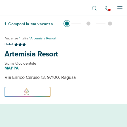
Vai al contenuto principale
Apr
1
.
Componi la tua vacanza
Vacanze
/
Italia
/
Artemisia Resort
Hotel
Artemisia Resort
Sicilia Occidentale
MAPPA
Via Enrico Caruso 13, 97100, Ragusa