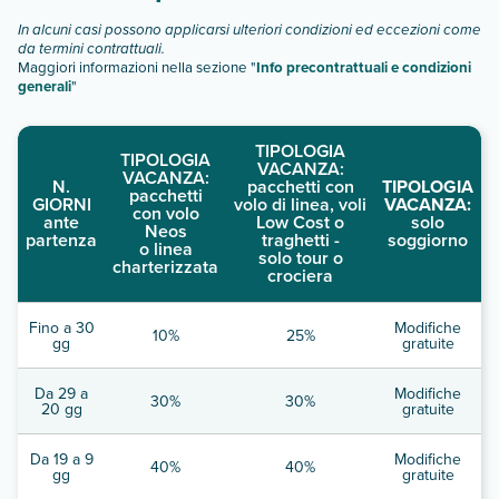
In alcuni casi possono applicarsi ulteriori condizioni ed eccezioni come
da termini contrattuali.
Maggiori informazioni nella sezione "
Info precontrattuali e condizioni
generali
"
TIPOLOGIA
TIPOLOGIA
VACANZA:
VACANZA:
N.
pacchetti con
TIPOLOGIA
pacchetti
GIORNI
volo di linea, voli
VACANZA:
con volo
ante
Low Cost o
solo
Neos
partenza
traghetti -
soggiorno
o linea
solo tour o
charterizzata
crociera
Fino a 30
Modifiche
10%
25%
gg
gratuite
Da 29 a
Modifiche
30%
30%
20 gg
gratuite
Da 19 a 9
Modifiche
40%
40%
gg
gratuite