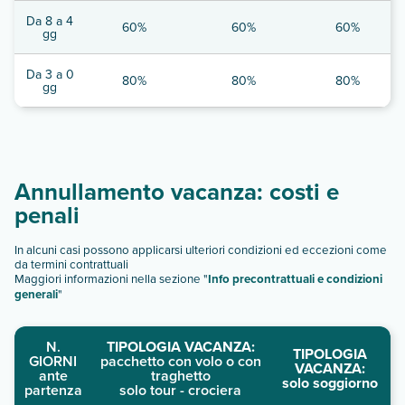
Da 8 a 4
60%
60%
60%
gg
Da 3 a 0
80%
80%
80%
gg
Annullamento vacanza: costi e
penali
In alcuni casi possono applicarsi ulteriori condizioni ed eccezioni come
da termini contrattuali
Maggiori informazioni nella sezione "
Info precontrattuali e condizioni
generali
"
N.
TIPOLOGIA VACANZA:
TIPOLOGIA
GIORNI
pacchetto con volo o con
VACANZA:
ante
traghetto
solo soggiorno
partenza
solo tour - crociera