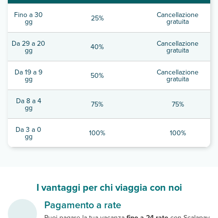
Fino a 30
Cancellazione
25%
gg
gratuita
Da 29 a 20
Cancellazione
40%
gg
gratuita
Da 19 a 9
Cancellazione
50%
gg
gratuita
Da 8 a 4
75%
75%
gg
Da 3 a 0
100%
100%
gg
I vantaggi per chi viaggia con noi
Pagamento a rate
Puoi pagare la tua vacanza
fino a 24 rate
con Scalapay