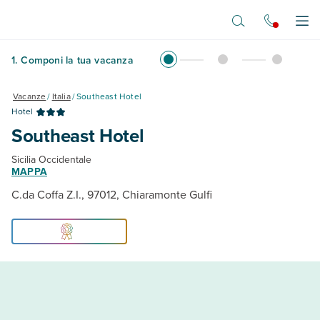
Vai al contenuto principale
Apr
1
.
Componi la tua vacanza
Vacanze
/
Italia
/
Southeast Hotel
Hotel
Southeast Hotel
Sicilia Occidentale
MAPPA
C.da Coffa Z.I., 97012, Chiaramonte Gulfi