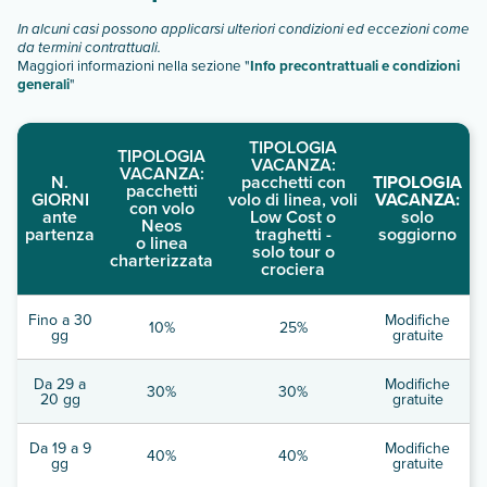
In alcuni casi possono applicarsi ulteriori condizioni ed eccezioni come
da termini contrattuali.
Maggiori informazioni nella sezione "
Info precontrattuali e condizioni
generali
"
TIPOLOGIA
TIPOLOGIA
VACANZA:
VACANZA:
N.
pacchetti con
TIPOLOGIA
pacchetti
GIORNI
volo di linea, voli
VACANZA:
con volo
ante
Low Cost o
solo
Neos
partenza
traghetti -
soggiorno
o linea
solo tour o
charterizzata
crociera
Fino a 30
Modifiche
10%
25%
gg
gratuite
Da 29 a
Modifiche
30%
30%
20 gg
gratuite
Da 19 a 9
Modifiche
40%
40%
gg
gratuite