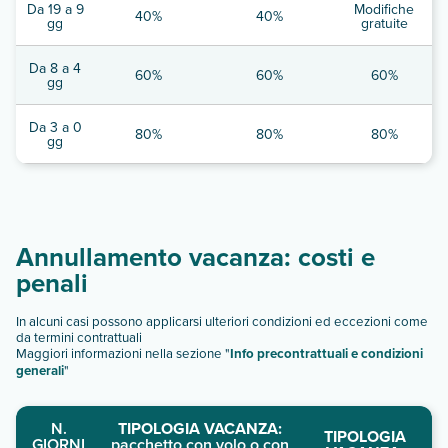
Da 19 a 9
Modifiche
40%
40%
gg
gratuite
Da 8 a 4
60%
60%
60%
gg
Da 3 a 0
80%
80%
80%
gg
Annullamento vacanza: costi e
penali
In alcuni casi possono applicarsi ulteriori condizioni ed eccezioni come
da termini contrattuali
Maggiori informazioni nella sezione "
Info precontrattuali e condizioni
generali
"
N.
TIPOLOGIA VACANZA:
TIPOLOGIA
GIORNI
pacchetto con volo o con