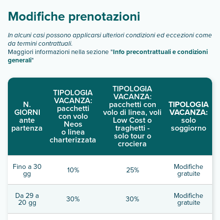
Modifiche prenotazioni
In alcuni casi possono applicarsi ulteriori condizioni ed eccezioni come
da termini contrattuali.
Maggiori informazioni nella sezione "
Info precontrattuali e condizioni
generali
"
TIPOLOGIA
TIPOLOGIA
VACANZA:
VACANZA:
N.
pacchetti con
TIPOLOGIA
pacchetti
GIORNI
volo di linea, voli
VACANZA:
con volo
ante
Low Cost o
solo
Neos
partenza
traghetti -
soggiorno
o linea
solo tour o
charterizzata
crociera
Fino a 30
Modifiche
10%
25%
gg
gratuite
Da 29 a
Modifiche
30%
30%
20 gg
gratuite