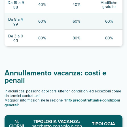
Da 19 a 9
Modifiche
40%
40%
gg
gratuite
Da 8 a 4
60%
60%
60%
gg
Da 3 a 0
80%
80%
80%
gg
Annullamento vacanza: costi e
penali
In alcuni casi possono applicarsi ulteriori condizioni ed eccezioni come
da termini contrattuali
Maggiori informazioni nella sezione "
Info precontrattuali e condizioni
generali
"
N.
TIPOLOGIA VACANZA:
TIPOLOGIA
GIORNI
pacchetto con volo o con