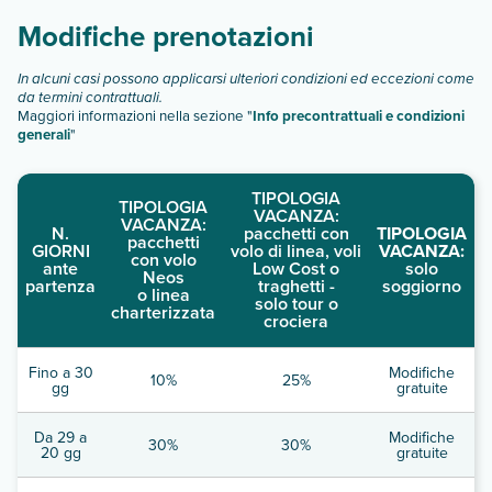
Modifiche prenotazioni
In alcuni casi possono applicarsi ulteriori condizioni ed eccezioni come
da termini contrattuali.
Maggiori informazioni nella sezione "
Info precontrattuali e condizioni
generali
"
TIPOLOGIA
TIPOLOGIA
VACANZA:
VACANZA:
N.
pacchetti con
TIPOLOGIA
pacchetti
GIORNI
volo di linea, voli
VACANZA:
con volo
ante
Low Cost o
solo
Neos
partenza
traghetti -
soggiorno
o linea
solo tour o
charterizzata
crociera
Fino a 30
Modifiche
10%
25%
gg
gratuite
Da 29 a
Modifiche
30%
30%
20 gg
gratuite