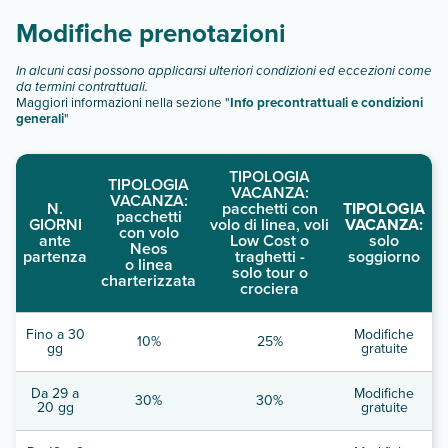
descrizione
".
Modifiche prenotazioni
In alcuni casi possono applicarsi ulteriori condizioni ed eccezioni come
da termini contrattuali.
Maggiori informazioni nella sezione "
Info precontrattuali e condizioni
generali
"
TIPOLOGIA
TIPOLOGIA
VACANZA:
VACANZA:
N.
pacchetti con
TIPOLOGIA
pacchetti
GIORNI
volo di linea, voli
VACANZA:
con volo
ante
Low Cost o
solo
Neos
partenza
traghetti -
soggiorno
o linea
solo tour o
charterizzata
crociera
Fino a 30
Modifiche
10%
25%
gg
gratuite
Da 29 a
Modifiche
30%
30%
20 gg
gratuite