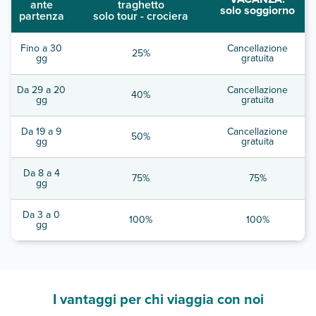
ante
traghetto
solo soggiorno
partenza
solo tour - crociera
Fino a 30
Cancellazione
25%
gg
gratuita
Da 29 a 20
Cancellazione
40%
gg
gratuita
Da 19 a 9
Cancellazione
50%
gg
gratuita
Da 8 a 4
75%
75%
gg
Da 3 a 0
100%
100%
gg
I vantaggi per chi viaggia con noi