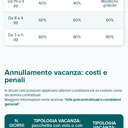
Da 19 a 9
Modifiche
40%
40%
gg
gratuite
Da 8 a 4
60%
60%
60%
gg
Da 3 a 0
80%
80%
80%
gg
Annullamento vacanza: costi e
penali
In alcuni casi possono applicarsi ulteriori condizioni ed eccezioni come
da termini contrattuali
Maggiori informazioni nella sezione "
Info precontrattuali e condizioni
generali
"
N.
TIPOLOGIA VACANZA:
TIPOLOGIA
GIORNI
pacchetto con volo o con
VACANZA: