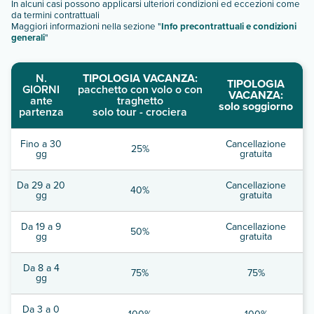
In alcuni casi possono applicarsi ulteriori condizioni ed eccezioni come
da termini contrattuali
Maggiori informazioni nella sezione "
Info precontrattuali e condizioni
generali
"
N.
TIPOLOGIA VACANZA:
TIPOLOGIA
GIORNI
pacchetto con volo o con
VACANZA:
ante
traghetto
solo soggiorno
partenza
solo tour - crociera
Fino a 30
Cancellazione
25%
gg
gratuita
Da 29 a 20
Cancellazione
40%
gg
gratuita
Da 19 a 9
Cancellazione
50%
gg
gratuita
Da 8 a 4
75%
75%
gg
Da 3 a 0