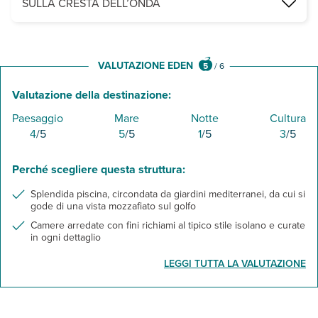
SULLA CRESTA DELL’ONDA
La spiaggia di San Vito Lo Capo è una delle più belle e rinomate d
VALUTAZIONE EDEN
5
/
6
Valutazione della destinazione:
Paesaggio
Mare
Notte
Cultura
4
/5
5
/5
1
/5
3
/5
Perché scegliere questa struttura:
Splendida piscina, circondata da giardini mediterranei, da cui si
gode di una vista mozzafiato sul golfo
Camere arredate con fini richiami al tipico stile isolano e curate
in ogni dettaglio
LEGGI TUTTA LA VALUTAZIONE