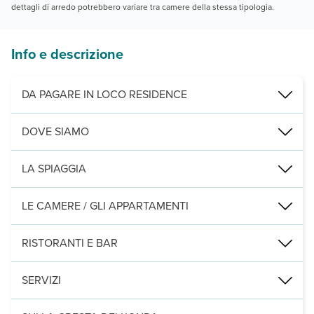
dettagli di arredo potrebbero variare tra camere della stessa tipologia.
Info e descrizione
DA PAGARE IN LOCO RESIDENCE
Servizi obbligatori:
consumi settimanali (acqua, luce, gas) € 60 per
DOVE SIAMO
a 6,8 km da San Vito lo Capo, a 600 m dalla spiaggia di Makari, 6
LA SPIAGGIA
a 600 m spiaggia di Makari, di sabbia fra calette rocciose, non att
LE CAMERE / GLI APPARTAMENTI
51 camere, dotate di servizi privati, asciugacapelli, climatizzazio
RISTORANTI E BAR
1 bar.
SERVIZI
1 piscina esterna con ombrelloni e lettini, sala Tv, connessione 