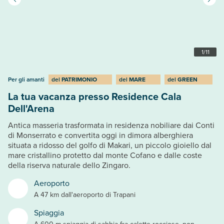
1
/
11
Per gli amanti
del
PATRIMONIO
del
MARE
del
GREEN
La tua vacanza presso Residence Cala
Dell'Arena
Antica masseria trasformata in residenza nobiliare dai Conti
di Monserrato e convertita oggi in dimora alberghiera
situata a ridosso del golfo di Makari, un piccolo gioiello dal
mare cristallino protetto dal monte Cofano e dalle coste
della riserva naturale dello Zingaro.
Aeroporto
A 47 km dall'aeroporto di Trapani
Spiaggia