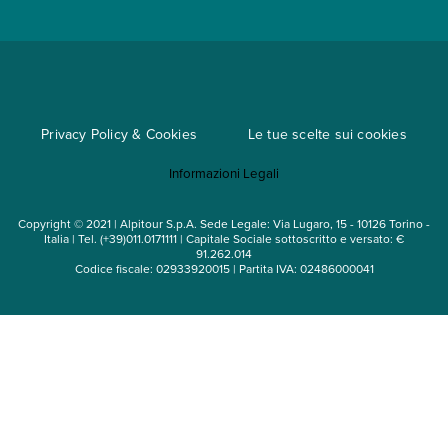
Viaggi di gruppo
Metodi di pagamento
Regole per viaggiare
Cataloghi
Privacy Policy & Cookies
Le tue scelte sui cookies
Mappa del sito
Informazioni Legali
Noleggio auto
Copyright © 2021 | Alpitour S.p.A. Sede Legale: Via Lugaro, 15 - 10126 Torino -
Italia | Tel. (+39)011.0171111 | Capitale Sociale sottoscritto e versato: €
91.262.014
Codice fiscale: 02933920015 | Partita IVA: 02486000041