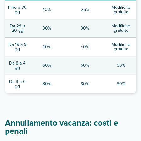
Fino a 30
Modifiche
10%
25%
gg
gratuite
Da 29 a
Modifiche
30%
30%
20 gg
gratuite
Da 19 a 9
Modifiche
40%
40%
gg
gratuite
Da 8 a 4
60%
60%
60%
gg
Da 3 a 0
80%
80%
80%
gg
Annullamento vacanza: costi e
penali