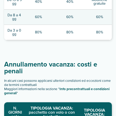
40%
40%
gg
gratuite
Da 8 a 4
60%
60%
60%
gg
Da 3 a 0
80%
80%
80%
gg
Annullamento vacanza: costi e
penali
In alcuni casi possono applicarsi ulteriori condizioni ed eccezioni come
da termini contrattuali
Maggiori informazioni nella sezione "
Info precontrattuali e condizioni
generali
"
N.
TIPOLOGIA VACANZA:
TIPOLOGIA
GIORNI
pacchetto con volo o con
VACANZA: