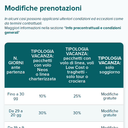
Modifiche prenotazioni
In alcuni casi possono applicarsi ulteriori condizioni ed eccezioni come
da termini contrattuali.
Maggiori informazioni nella sezione "
Info precontrattuali e condizioni
generali
"
TIPOLOGIA
TIPOLOGIA
VACANZA:
VACANZA:
N.
pacchetti con
TIPOLOGIA
pacchetti
GIORNI
volo di linea, voli
VACANZA:
con volo
ante
Low Cost o
solo
Neos
partenza
traghetti -
soggiorno
o linea
solo tour o
charterizzata
crociera
Fino a 30
Modifiche
10%
25%
gg
gratuite
Da 29 a
Modifiche
30%
30%
20 gg
gratuite
Da 19 a 9
Modifiche