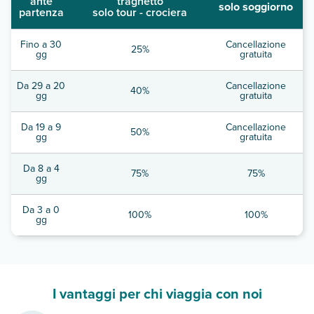
ante
traghetto
solo soggiorno
partenza
solo tour - crociera
Fino a 30
Cancellazione
25%
gg
gratuita
Da 29 a 20
Cancellazione
40%
gg
gratuita
Da 19 a 9
Cancellazione
50%
gg
gratuita
Da 8 a 4
75%
75%
gg
Da 3 a 0
100%
100%
gg
I vantaggi per chi viaggia con noi